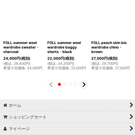
FOLL summer wool
FOLL summer wool
FOLL peach skin bio
wardrobe sweater・
wardrobe baggy
wardrobe chino・
charcoal
shorts・black
brown
24,000
円
(税別)
22,000
円
(税別)
27,000
円
(税別)
(
税込
:
26,400
円
)
(
税込
:
24,200
円
)
(
税込
:
29,700
円
)
希望小売価格
:
24,000
円
希望小売価格
:
22,000
円
希望小売価格
:
27,000
円
ホーム
ショッピングカート
マイページ