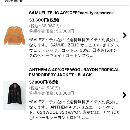
SAMUEL ZELIG 40%OFF "varsity crewneck"
33,600
円
(税別)
(
税込
:
36,960
円
)
希望小売価格
:
56,000
円
*SALEアイテムなので送料無料アイテム対象外に
なります。 SAMUEL ZELIG サミュエル ゼリグ ス
ウェットシャツ。コットン100%。日本製15オン
スのヘビーウェイトコットンスウ…
ANTHEM A 40%OFF WOOL RAYON TROPICAL
EMBROIDERY JACKET・BLACK
37,800
円
(税別)
(
税込
:
41,580
円
)
希望小売価格
:
63,000
円
*SALEアイテムなので送料無料アイテム対象外に
なります。 ANTHEM A アンセムエー ジャケッ
ト。65%WOOL 35%RAYON 素材には、とても珍
しいウールレーヨントロピカル…