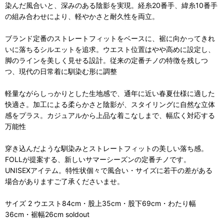
染んだ風合いと、深みのある陰影を実現。経糸20番手、緯糸10番手
の組み合わせにより、軽やかさと耐久性を両立。
ブランド定番のストレートフィットをベースに、裾に向かってきれ
いに落ちるシルエットを追求。ウエスト位置はやや高めに設定し、
脚のラインを美しく見せる設計。従来の定番チノの特徴を残しつ
つ、現代の日常着に馴染む形に調整
軽量ながらしっかりとした生地感で、通年に近い春夏仕様に適した
快適さ。加工による柔らかさと陰影が、スタイリングに自然な立体
感をプラス。カジュアルから上品な着こなしまで、幅広く対応する
万能性
穿き込んだような馴染みとストレートフィットの美しい落ち感。
FOLLが提案する、新しいサマーシーズンの定番チノです。
UNISEXアイテム。特性状個々で風合い・サイズに若干の差がある
場合がありますご了承くださいませ。
サイズ 2 ウエスト84cm・股上35cm・股下69cm・わたり幅
36cm・裾幅26cm soldout