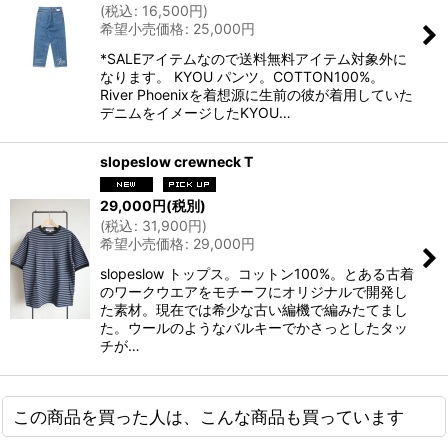
(
税込
:
16,500
円
)
希望小売価格
:
25,000
円
*SALEアイテムなので送料無料アイテム対象外に
なります。 KYOU パンツ。COTTON100%。
River Phoenixを着想源に生前の彼が着用していた
デニムをイメージしたKYOU…
slopeslow crewneck T
29,000
円
(税別)
(
税込
:
31,900
円
)
希望小売価格
:
29,000
円
slopeslow トップス。コットン100%。とある古着
のワークウエアをモチーフにオリジナルで開発し
た素材。現在では希少な古い編機で編みたてまし
た。ウールのようなバルキーでかさっとしたタッ
チが…
この商品を買った人は、こんな商品も買っています