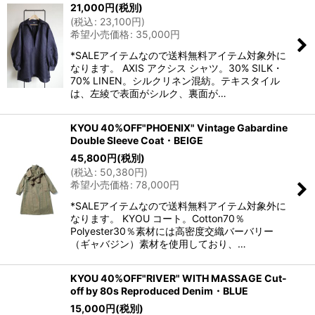
21,000
円
(税別)
(
税込
:
23,100
円
)
希望小売価格
:
35,000
円
*SALEアイテムなので送料無料アイテム対象外に
なります。 AXIS アクシス シャツ。30% SILK・
70% LINEN。シルクリネン混紡。テキスタイル
は、左綾で表面がシルク、裏面が…
KYOU 40%OFF"PHOENIX" Vintage Gabardine
Double Sleeve Coat・BEIGE
45,800
円
(税別)
(
税込
:
50,380
円
)
希望小売価格
:
78,000
円
*SALEアイテムなので送料無料アイテム対象外に
なります。 KYOU コート。Cotton70％
Polyester30％素材には高密度交織バーバリー
（ギャバジン）素材を使用しており、…
KYOU 40%OFF"RIVER" WITH MASSAGE Cut-
off by 80s Reproduced Denim・BLUE
15,000
円
(税別)