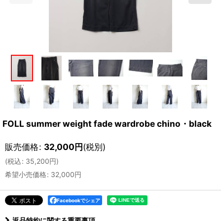
FOLL summer weight fade wardrobe chino・black
販売価格
:
32,000
円
(税別)
(
税込
:
35,200
円
)
希望小売価格
:
32,000
円
Facebookでシェア
返品特約に関する重要事項