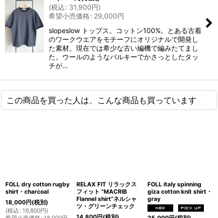
(
税込
:
31,900
円
)
希望小売価格
:
29,000
円
slopeslow トップス。コットン100%。とある古着
のワークウエアをモチーフにオリジナルで開発し
た素材。現在では希少な古い編機で編みたてまし
た。ウールのようなバルキーでかさっとしたタッ
チが…
この商品を買った人は、こんな商品も買っています
FOLL dry cotton rugby
RELAX FIT リラックス
FOLL italy spinning
shirt・charcoal
フィット ”MACRIB
giza cotton knit shirt・
Flannel shirt”ネルシャ
gray
18,000
円
(税別)
ツ・グリーンチェック
(
税込
:
19,800
円
)
14,800
円
(税別)
希望小売価格
:
18,000
円
25,000
円
(税別)