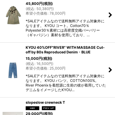
45,800
円
(税別)
(
税込
:
50,380
円
)
希望小売価格
:
78,000
円
*SALEアイテムなので送料無料アイテム対象外に
なります。 KYOU コート。Cotton70％
Polyester30％素材には高密度交織バーバリー
（ギャバジン）素材を使用しており、…
KYOU 40%OFF"RIVER" WITH MASSAGE Cut-
off by 80s Reproduced Denim・BLUE
15,000
円
(税別)
(
税込
:
16,500
円
)
希望小売価格
:
25,000
円
*SALEアイテムなので送料無料アイテム対象外に
なります。 KYOU パンツ。COTTON100%。
River Phoenixを着想源に生前の彼が着用していた
デニムをイメージしたKYOU…
slopeslow crewneck T
29,000
円
(税別)