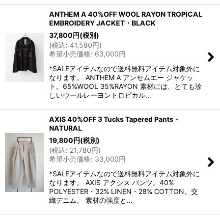
ANTHEM A 40%OFF WOOL RAYON TROPICAL
EMBROIDERY JACKET・BLACK
37,800
円
(税別)
(
税込
:
41,580
円
)
希望小売価格
:
63,000
円
*SALEアイテムなので送料無料アイテム対象外に
なります。 ANTHEM A アンセムエー ジャケッ
ト。65%WOOL 35%RAYON 素材には、とても珍
しいウールレーヨントロピカル…
AXIS 40%OFF 3 Tucks Tapered Pants・
NATURAL
19,800
円
(税別)
(
税込
:
21,780
円
)
希望小売価格
:
33,000
円
*SALEアイテムなので送料無料アイテム対象外に
なります。 AXIS アクシス パンツ。40%
POLYESTER・32% LINEN・28% COTTON。交
織デニム。 素材の強度と…