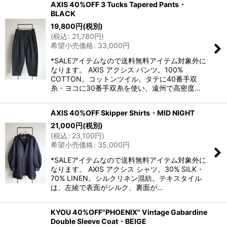
AXIS 40%OFF 3 Tucks Tapered Pants・
BLACK
19,800
円
(税別)
(
税込
:
21,780
円
)
希望小売価格
:
33,000
円
*SALEアイテムなので送料無料アイテム対象外に
なります。 AXIS アクシス パンツ。100%
COTTON。コットンツイル。タテに40番手双
糸・ヨコに30番手双糸を使い、遠州で高密度…
AXIS 40%OFF Skipper Shirts・MID NIGHT
21,000
円
(税別)
(
税込
:
23,100
円
)
希望小売価格
:
35,000
円
*SALEアイテムなので送料無料アイテム対象外に
なります。 AXIS アクシス シャツ。30% SILK・
70% LINEN。シルクリネン混紡。テキスタイル
は、左綾で表面がシルク、裏面が…
KYOU 40%OFF"PHOENIX" Vintage Gabardine
Double Sleeve Coat・BEIGE