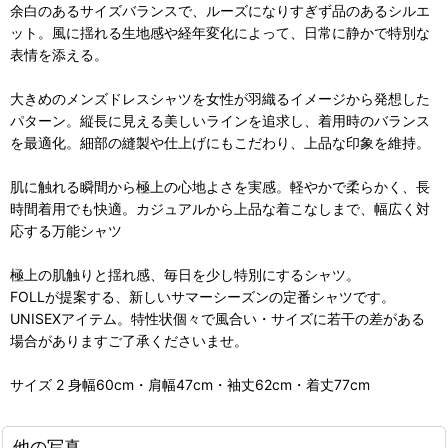
余白のあるサイズバランスで、ルーズになりすぎず品のあるシルエ
ット。風に揺れる生地感や経年変化によって、日常に静かで特別な
表情を添える。
大きめのメンズドレスシャツを女性が羽織るイメージから発想した
パターン。縦長に見える美しいラインを追求し、着用時のバランス
を最適化。細部の縫製や仕上げにもこだわり、上品な印象を維持。
肌に触れる瞬間から極上の心地よさを実感。軽やかで柔らかく、長
時間着用でも快適。カジュアルから上品な着こなしまで、幅広く対
応する万能シャツ
極上の肌触りと揺れ感、毎日を少し特別にするシャツ。
FOLLが提案する、新しいサマーシーズンの定番シャツです。
UNISEXアイテム。特性状個々で風合い・サイズに若干の差がある
場合がありますご了承くださいませ。
サイズ 2 身幅60cm・肩幅47cm・袖丈62cm・着丈77cm
他の写真