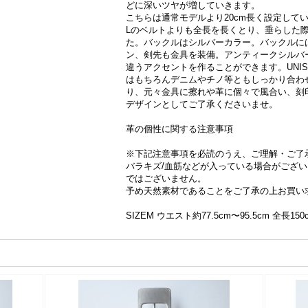
どに深いツヤが増していきます。
こちらは通常モデルより20cm長く設定して
Lのベルトよりも全長を長くとり、垂らした
た。バックルはシルバーカラー。バックルに
ン、剣先も金具を装備。アンティークシルバ
違うアクセントを作ることができます。UNI
はもちろんデニムやチノ等ともしっかり合わ
り、元々金具に擦れや革に個々で風合い、刻
デザインとしてご了承くださいませ。
革の個性に関する注意事項
※下記注意事項を必読のうえ、ご理解・ご了
バラキズ/血筋などが入っている場合がござ
ではございません。
予め天然素材であることをご了承の上お買い
SIZEM ウエスト約77.5cm〜95.5cm 全長150c