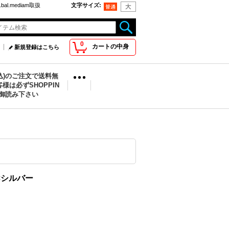
bal.mediam取扱
文字サイズ
:
0
カートの中身
新規登録はこちら
税込)のご注文で送料無
様は必ずSHOPPIN
を御読み下さい
ック×シルバー