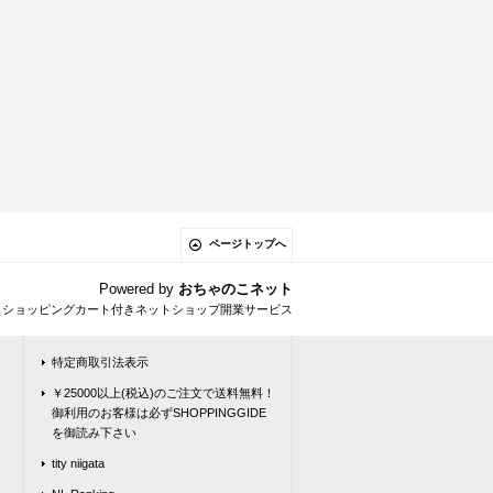
ページトップへ
Powered by
おちゃのこネット
とショッピングカート付きネットショップ開業サービス
特定商取引法表示
￥25000以上(税込)のご注文で送料無料！
御利用のお客様は必ずSHOPPINGGIDE
を御読み下さい
tity niigata