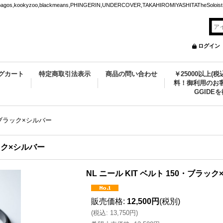
ookyzoo,blackmeans,PHINGERIN,UNDERCOVER,TAKAHIROMIYASHITATheSoloist.
ログイン
グカート
特定商取引法表示
商品の問い合わせ
￥25000以上(
料！御利用のお客
GGIDE
50・ブラック×シルバー
ブラック×シルバー
NL ニール KIT ベルト 150・ブラ
販売価格
:
12,500円
(税別)
(
税込
:
13,750円
)