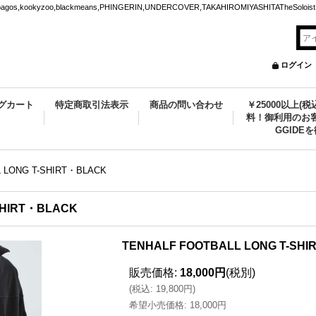
ookyzoo,blackmeans,PHINGERIN,UNDERCOVER,TAKAHIROMIYASHITATheSoloist.
ログイン
グカート
特定商取引法表示
商品の問い合わせ
￥25000以上(
料！御利用のお客
GGIDE
 LONG T-SHIRT・BLACK
SHIRT・BLACK
TENHALF FOOTBALL LONG T-SH
販売価格
:
18,000円
(税別)
(
税込
:
19,800円
)
希望小売価格
:
18,000円