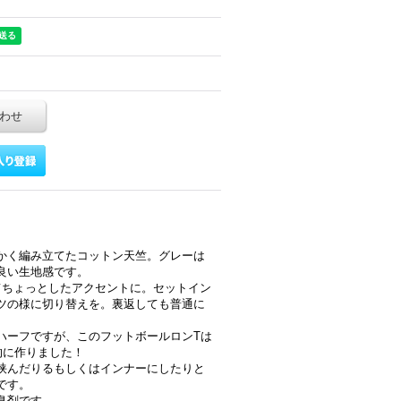
わせ
かく編み立てたコットン天竺。グレーは
良い生地感です。
てちょっとしたアクセントに。セットイン
ツの様に切り替えを。裏返しても普通に
ハーフですが、このフットボールロンTは
的に作りました！
挟んだりるもしくはインナーにしたりと
です。
臭剤です。