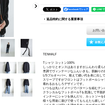
Facebookでシェア
返品特約に関する重要事項
お問い合
TENHALF
Tシャツ コットン100%
しっかりとオンスはありますがふんわり柔ら
杢調でヴィンテージなふんいきも。肌触りの
L/Sプルオーバー。敢えて縫い代を表に出し
スリーブですがフロントはフットボールシャ
着れるおもしろデザインです。
いつもは丸いイメージでパターンを組むテン
クラシカルなフットボールTを意識して平面
インナーにシャツを挟んだり、カットソーを
様々な用途に遊びで使ってもらえたら嬉しい
ノベルティは匂いを消せるサッカーボール消