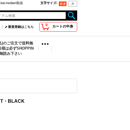
bal.mediam取扱
文字サイズ
:
0
カートの中身
新規登録はこちら
税込)のご注文で送料無
様は必ずSHOPPIN
を御読み下さい
IRT・BLACK