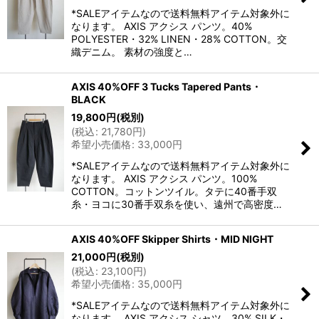
*SALEアイテムなので送料無料アイテム対象外に
なります。 AXIS アクシス パンツ。40%
POLYESTER・32% LINEN・28% COTTON。交
織デニム。 素材の強度と…
AXIS 40%OFF 3 Tucks Tapered Pants・
BLACK
19,800
円
(税別)
(
税込
:
21,780
円
)
希望小売価格
:
33,000
円
*SALEアイテムなので送料無料アイテム対象外に
なります。 AXIS アクシス パンツ。100%
COTTON。コットンツイル。タテに40番手双
糸・ヨコに30番手双糸を使い、遠州で高密度…
AXIS 40%OFF Skipper Shirts・MID NIGHT
21,000
円
(税別)
(
税込
:
23,100
円
)
希望小売価格
:
35,000
円
*SALEアイテムなので送料無料アイテム対象外に
なります。 AXIS アクシス シャツ。30% SILK・