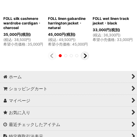
FOLL silk cashmere
FOLL linen gabardine
FOLL wet linen track
wardrobe cardigan・
harrington jacket・
jacket・black
charcoal
natural
33,000
円
(税別)
35,000
円
(税別)
45,000
円
(税別)
(
税込
:
36,300
円
)
(
税込
:
38,500
円
)
(
税込
:
49,500
円
)
希望小売価格
:
33,000
円
希望小売価格
:
35,000
円
希望小売価格
:
45,000
円
ホーム
ショッピングカート
マイページ
お気に入り
最近チェックしたアイテム
特定商取引法表示