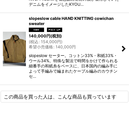
デニムをイメージしたKYOU…
slopeslow cable HAND KNITTING cowichan
sweater
140,000
円
(税別)
(
税込
:
154,000
円
)
希望小売価格
:
140,000
円
slopeslow セーター。コットン33%・和紙33%・
ウール34%。特殊な製法で時間をかけて作られる
細番手の和紙糸をベースに、日本国内の編み手に
よって手編みで編まれたケーブル編みのカウチン
セ…
この商品を買った人は、こんな商品も買っています