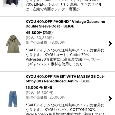
70% LINEN。シルクリネン混紡。テキスタイル
は、左綾で表面がシルク、裏面が…
KYOU 40%OFF"PHOENIX" Vintage Gabardine
Double Sleeve Coat・BEIGE
45,800
円
(税別)
(
税込
:
50,380
円
)
希望小売価格
:
78,000
円
*SALEアイテムなので送料無料アイテム対象外に
なります。 KYOU コート。Cotton70％
Polyester30％素材には高密度交織バーバリー
（ギャバジン）素材を使用しており、…
KYOU 40%OFF"RIVER" WITH MASSAGE Cut-
off by 80s Reproduced Denim・BLUE
15,000
円
(税別)
(
税込
:
16,500
円
)
希望小売価格
:
25,000
円
*SALEアイテムなので送料無料アイテム対象外に
なります。 KYOU パンツ。COTTON100%。
River Phoenixを着想源に生前の彼が着用していた