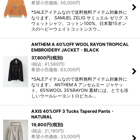
希望小売価格
:
56,000
円
*SALEアイテムなので送料無料アイテム対象外に
なります。 SAMUEL ZELIG サミュエル ゼリグ ス
ウェットシャツ。コットン100%。日本製15オン
スのヘビーウェイトコットンスウ…
ANTHEM A 40%OFF WOOL RAYON TROPICAL
EMBROIDERY JACKET・BLACK
37,800
円
(税別)
(
税込
:
41,580
円
)
希望小売価格
:
63,000
円
*SALEアイテムなので送料無料アイテム対象外に
なります。 ANTHEM A アンセムエー ジャケッ
ト。65%WOOL 35%RAYON 素材には、とても珍
しいウールレーヨントロピカル…
AXIS 40%OFF 3 Tucks Tapered Pants・
NATURAL
19,800
円
(税別)
(
税込
:
21,780
円
)
希望小売価格
:
33,000
円