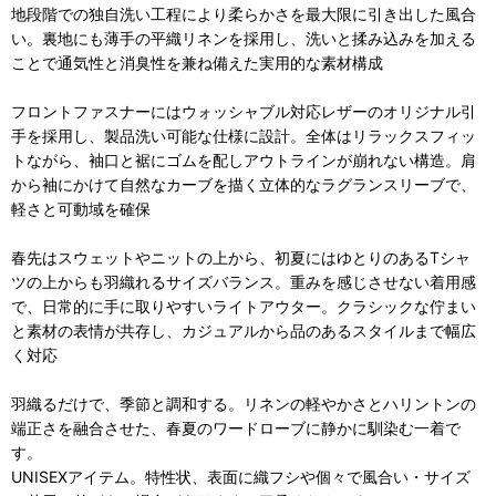
地段階での独自洗い工程により柔らかさを最大限に引き出した風合
い。裏地にも薄手の平織リネンを採用し、洗いと揉み込みを加える
ことで通気性と消臭性を兼ね備えた実用的な素材構成
フロントファスナーにはウォッシャブル対応レザーのオリジナル引
手を採用し、製品洗い可能な仕様に設計。全体はリラックスフィッ
トながら、袖口と裾にゴムを配しアウトラインが崩れない構造。肩
から袖にかけて自然なカーブを描く立体的なラグランスリーブで、
軽さと可動域を確保
春先はスウェットやニットの上から、初夏にはゆとりのあるTシャ
ツの上からも羽織れるサイズバランス。重みを感じさせない着用感
で、日常的に手に取りやすいライトアウター。クラシックな佇まい
と素材の表情が共存し、カジュアルから品のあるスタイルまで幅広
く対応
羽織るだけで、季節と調和する。リネンの軽やかさとハリントンの
端正さを融合させた、春夏のワードローブに静かに馴染む一着で
す。
UNISEXアイテム。特性状、表面に織フシや個々で風合い・サイズ