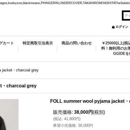
ookyzoo,blackmeans,PHINGERIN,UNDERCOVER,TAKAHIROMIYASHITATheSoloist.
ログイン
グカート
特定商取引法表示
商品の問い合わせ
￥25000以上(
料！御利用のお客
GGIDE
 jacket・charcoal grey
t・charcoal grey
FOLL summer wool pyjama jacket・c
販売価格
:
38,000円
(税別)
(
税込
:
41,800円
)
希望小売価格
:
38,000円