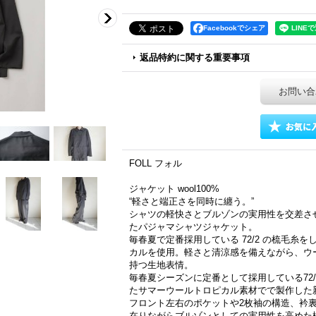
Facebookでシェア
返品特約に関する重要事項
お問い合
FOLL フォル
ジャケット wool100%
“軽さと端正さを同時に纏う。”
シャツの軽快さとブルゾンの実用性を交差さ
たパジャマシャツジャケット。
毎春夏で定番採用している 72/2 の梳毛糸
カルを使用。軽さと清涼感を備えながら、ウ
持つ生地表情。
毎春夏シーズンに定番として採用している72
たサマーウールトロピカル素材でで製作した
フロント左右のポケットや2枚袖の構造、衿
在りながらブルゾンとしての実用性を高めた