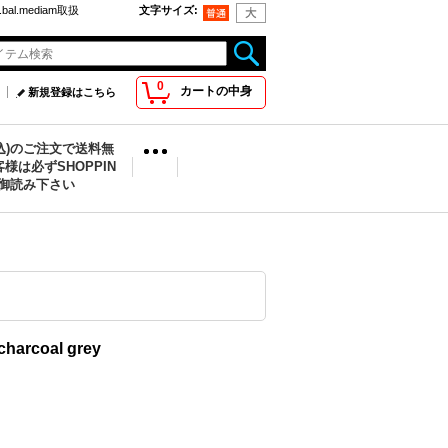
bal.mediam取扱
文字サイズ
:
0
カートの中身
新規登録はこちら
税込)のご注文で送料無
様は必ずSHOPPIN
を御読み下さい
harcoal grey