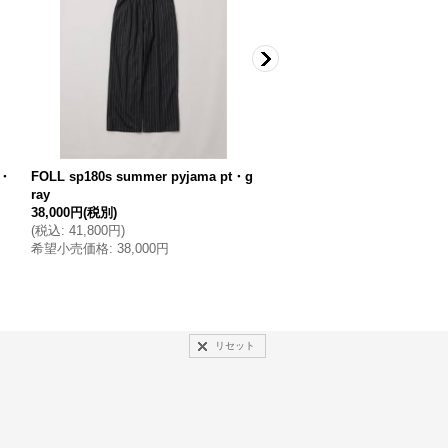
t・
FOLL sp180s summer pyjama pt・g
FOLL summer wool wardro
ray
er・charcoal
38,000円
(税別)
24,000円
(税別)
(
税込
:
41,800円
)
(
税込
:
26,400円
)
希望小売価格
:
38,000円
希望小売価格
:
24,000円
リセット