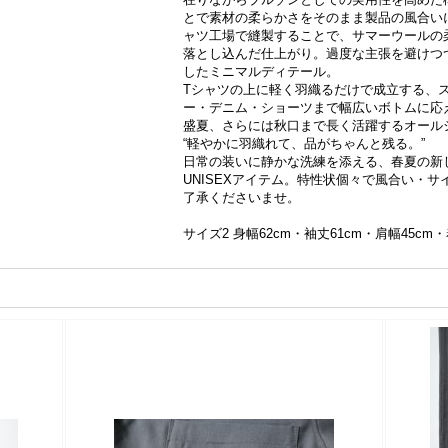
とで素材の柔らかさをそのまま製品の風合い
ャツ工場で縫製することで、サマーウールの
落とし込んだ仕上がり。過度な主張を避けつ
したミニマルディテール。
Tシャツの上に軽く羽織るだけで成立する、
ー・デニム・ショーツまで幅広いボトムに応
盛夏、さらには秋口まで長く活躍するオール
“軽やかに羽織れて、品がちゃんと残る。”
日常の装いに静かな洗練を添える、春夏の新
UNISEXアイテム。特性状個々で風合い・
了承くださいませ。
サイズ2 身幅62cm・袖丈61cm・肩幅45cm・