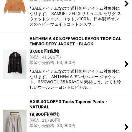
*SALEアイテムなので送料無料アイテム対象外に
なります。 SAMUEL ZELIG サミュエル ゼリグ ス
ウェットシャツ。コットン100%。日本製15オン
スのヘビーウェイトコットンスウ…
ANTHEM A 40%OFF WOOL RAYON TROPICAL
EMBROIDERY JACKET・BLACK
37,800
円
(税別)
(
税込
:
41,580
円
)
希望小売価格
:
63,000
円
*SALEアイテムなので送料無料アイテム対象外に
なります。 ANTHEM A アンセムエー ジャケッ
ト。65%WOOL 35%RAYON 素材には、とても珍
しいウールレーヨントロピカル…
AXIS 40%OFF 3 Tucks Tapered Pants・
NATURAL
19,800
円
(税別)
(
税込
:
21,780
円
)
希望小売価格
:
33,000
円