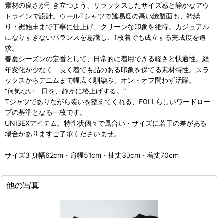
素材の良さが引き立つよう、リラックスしたサイズ感と静かなアウ
トラインで設計。ウールTシャツで難易度の高い縫製面も、衿繰
り・裾始末まで丁寧に仕上げ、クリーンな印象を維持。カジュアル
になりすぎないバランスを意識し、1枚着でも成立する完成度を追
求。
春夏シーズンの定番として、日常的に着用できる軽さと快適性。経
年変化が少なく、長く着ても品のある印象を保てる素材特性。スラ
ックスからデニムまで幅広く馴染み、オン・オフ問わず活躍。
“何気ない一日を、静かに格上げする。”
Tシャツでありながら装いを整えてくれる、FOLLらしいワードロー
ブの基準となる一枚です。
UNISEXアイテム。特性状個々で風合い・サイズに若干の差がある
場合がありますご了承くださいませ。
サイズ3 身幅62cm・肩幅51cm・袖丈30cm・着丈70cm
他の写真