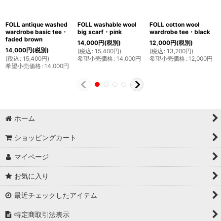
FOLL antique washed
FOLL washable wool
FOLL cotton wool
wardrobe basic tee・
big scarf・pink
wardrobe tee・black
faded brown
14,000
円
(税別)
12,000
円
(税別)
14,000
円
(税別)
(
税込
:
15,400
円
)
(
税込
:
13,200
円
)
(
税込
:
15,400
円
)
希望小売価格
:
14,000
円
希望小売価格
:
12,000
円
希望小売価格
:
14,000
円
ホーム
ショッピングカート
マイページ
お気に入り
最近チェックしたアイテム
特定商取引法表示