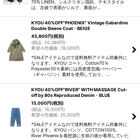
70% LINEN。シルクリネン混紡。テキスタイル
は、左綾で表面がシルク、裏面が…
KYOU 40%OFF"PHOENIX" Vintage Gabardine
Double Sleeve Coat・BEIGE
45,800
円
(税別)
(
税込
:
50,380
円
)
希望小売価格
:
78,000
円
*SALEアイテムなので送料無料アイテム対象外に
なります。 KYOU コート。Cotton70％
Polyester30％素材には高密度交織バーバリー
（ギャバジン）素材を使用しており、…
KYOU 40%OFF"RIVER" WITH MASSAGE Cut-
off by 80s Reproduced Denim・BLUE
15,000
円
(税別)
(
税込
:
16,500
円
)
希望小売価格
:
25,000
円
*SALEアイテムなので送料無料アイテム対象外に
なります。 KYOU パンツ。COTTON100%。
River Phoenixを着想源に生前の彼が着用していた