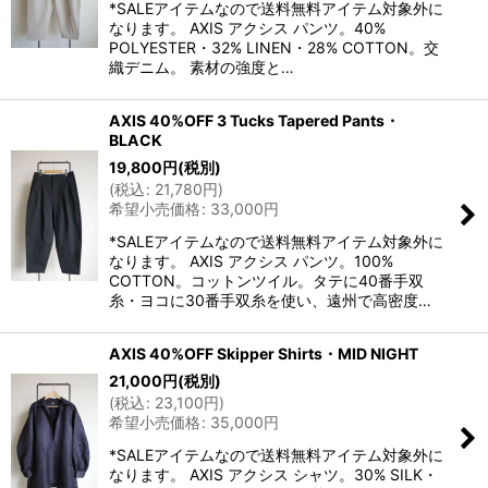
*SALEアイテムなので送料無料アイテム対象外に
なります。 AXIS アクシス パンツ。40%
POLYESTER・32% LINEN・28% COTTON。交
織デニム。 素材の強度と…
AXIS 40%OFF 3 Tucks Tapered Pants・
BLACK
19,800
円
(税別)
(
税込
:
21,780
円
)
希望小売価格
:
33,000
円
*SALEアイテムなので送料無料アイテム対象外に
なります。 AXIS アクシス パンツ。100%
COTTON。コットンツイル。タテに40番手双
糸・ヨコに30番手双糸を使い、遠州で高密度…
AXIS 40%OFF Skipper Shirts・MID NIGHT
21,000
円
(税別)
(
税込
:
23,100
円
)
希望小売価格
:
35,000
円
*SALEアイテムなので送料無料アイテム対象外に
なります。 AXIS アクシス シャツ。30% SILK・