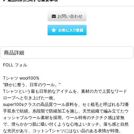
お問い合わせ
商品詳細
FOLL フォル
Tシャツ wool100%
“静かに整う、日常のウール。”
Tシャツという最も日常的なアイテムを、素材の力で上質なワード
ローブへと引き上げた一枚。
super100sクラスの高品質ウール原料を、セミ梳毛と呼ばれる72番
手双糸で紡績。糸段階で防縮加工を施し、天竺組織で編み立てたウ
ォッシャブルウール素材を採用。ウール特有のチクチク感は皆無
で、滑らかかつ肌に吸い付くような心地よいタッチ。落ち感と自然
な光沢があり、コットンTシャツにはない品のある表情が特徴。