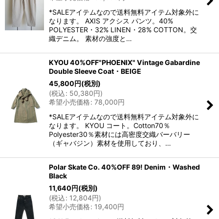
*SALEアイテムなので送料無料アイテム対象外に
なります。 AXIS アクシス パンツ。40%
POLYESTER・32% LINEN・28% COTTON。交
織デニム。 素材の強度と…
KYOU 40%OFF"PHOENIX" Vintage Gabardine
Double Sleeve Coat・BEIGE
45,800
円
(税別)
(
税込
:
50,380
円
)
希望小売価格
:
78,000
円
*SALEアイテムなので送料無料アイテム対象外に
なります。 KYOU コート。Cotton70％
Polyester30％素材には高密度交織バーバリー
（ギャバジン）素材を使用しており、…
Polar Skate Co. 40%OFF 89! Denim・Washed
Black
11,640
円
(税別)
(
税込
:
12,804
円
)
希望小売価格
:
19,400
円