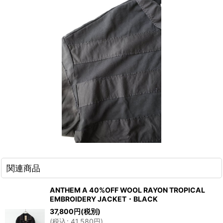
関連商品
ANTHEM A 40%OFF WOOL RAYON TROPICAL
EMBROIDERY JACKET・BLACK
37,800
円
(税別)
(
税込
:
41,580
円
)