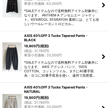
希望小売価格
:
63,000
円
*SALEアイテムなので送料無料アイテム対象外に
なります。 ANTHEM A アンセムエー ジャケッ
ト。65%WOOL 35%RAYON 素材には、とても珍
しいウールレーヨントロピカル…
AXIS 40%OFF 3 Tucks Tapered Pants・
BLACK
19,800
円
(税別)
(
税込
:
21,780
円
)
希望小売価格
:
33,000
円
*SALEアイテムなので送料無料アイテム対象外に
なります。 AXIS アクシス パンツ。100%
COTTON。コットンツイル。タテに40番手双
糸・ヨコに30番手双糸を使い、遠州で高密度…
AXIS 40%OFF 3 Tucks Tapered Pants・
NATURAL
19,800
円
(税別)
(
税込
:
21,780
円
)
希望小売価格
:
33,000
円