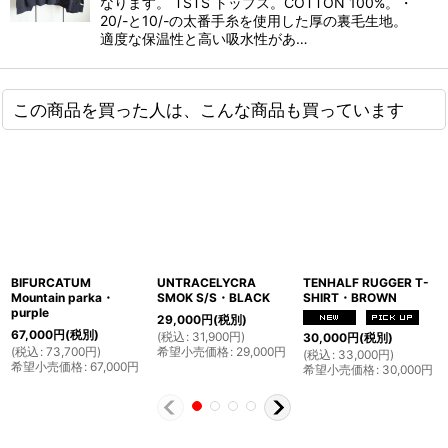
なります。 TSTS トップス。COTTON 100%。・
20/-と10/-の太番手糸を使用した厚の裏毛生地。
適度な保温性と高い吸水性があ…
この商品を買った人は、こんな商品も買っています
BIFURCATUM
UNTRACELYCRA
TENHALF RUGGER T-
Mountain parka・
SMOK S/S・BLACK
SHIRT・BROWN
purple
29,000
円
(税別)
67,000
円
(税別)
(
税込
:
31,900
円
)
30,000
円
(税別)
(
税込
:
73,700
円
)
希望小売価格
:
29,000
円
(
税込
:
33,000
円
)
希望小売価格
:
67,000
円
希望小売価格
:
30,000
円