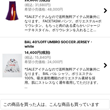
(
税込
:
31,680
円
)
希望小売価格
:
48,000
円
*SALEアイテムなので送料無料アイテム対象外に
なります。 FACETASM パンツ。ポリエステル×ポ
リウレタン。もちっと肉のある柔らかいジャージ
ーテキスタイル。ポリウレタンを入れること…
BAL 40%OFF UMBRO SOCCER JERSEY・
white
14,400
円
(税別)
(
税込
:
15,840
円
)
希望小売価格
:
24,000
円
*SALEアイテムなので送料無料アイテム対象外に
なります。 BAL バル シャツ。ポリエステル
100%。吸水速乾機能のポリエステル素材を採
用。肌にストレスなく通年着用してただけます。
…
この商品を買った人は、こんな商品も買っています