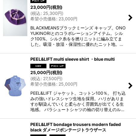
23,000
円
(税別)
(
税込
:
25,300
円
)
希望小売価格
:
23,000
円
BLACKMEANSブラックミーンズ キャップ。ONO
YUKINORIとのコラボレーションアイテム。シル
ク100%。シルク糸をを撚りニットに編み立てま
した。吸湿・放湿・保湿性に優れたニット地。…
PEEL&LIFT multi sleeve shirt ・blue multi
25,000
円
(税別)
(
税込
:
27,500
円
)
希望小売価格
:
25,000
円
PEEL&LIFT ジャケット。コットン100％。 打ち込
みの強いドレスシャツ生地を採用。ハリがありま
すが馴染んでいくと柔らかく雰囲気が出てくる生
地感。 パラシュートシャツの袖の切り替えのル…
PEEL&LIFT bondage trousers modern faded
black ダメージボンテージトラウザース