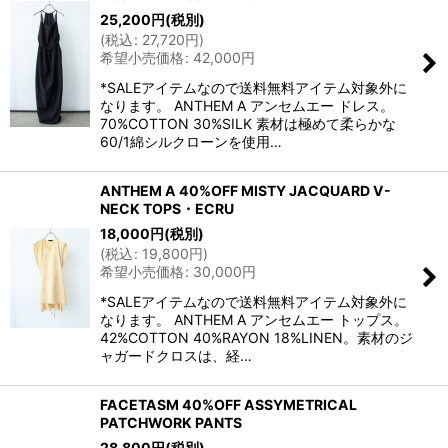
25,200
円
(税別)
(
税込
:
27,720
円
)
希望小売価格
:
42,000
円
*SALEアイテムなので送料無料アイテム対象外に
なります。 ANTHEM A アンセムエー ドレス。
70%COTTON 30%SILK 素材は極めて柔らかな
60/1綿シルクローンを使用…
ANTHEM A 40%OFF MISTY JACQUARD V-
NECK TOPS・ECRU
18,000
円
(税別)
(
税込
:
19,800
円
)
希望小売価格
:
30,000
円
*SALEアイテムなので送料無料アイテム対象外に
なります。 ANTHEM A アンセムエー トップス。
42%COTTON 40%RAYON 18%LINEN。素材のジ
ャガードクロスは、経…
FACETASM 40%OFF ASSYMETRICAL
PATCHWORK PANTS
28,800
円
(税別)