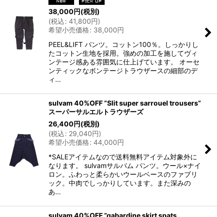
38,000
円
(税別)
(
税込
:
41,800
円
)
希望小売価格
:
38,000
円
PEEL&LIFT パンツ。コットン100％。しっかりし
たコットン生地を採用。強めの加工を施してヴィ
ンテージ感ある雰囲気に仕上げています。 オーセ
ンティックなボンテージトラウザースの細部のデ
ィ…
sulvam 40%OFF ”Slit super sarrouel trousers”
スーパーサルエルトラウザーズ
26,400
円
(税別)
(
税込
:
29,040
円
)
希望小売価格
:
44,000
円
*SALEアイテムなので送料無料アイテム対象外に
なります。 sulvamサルバム パンツ。ウール×ナイ
ロン。ふわっと柔らかいウールベースのファブリ
ック。中肉でしっかりしています。また深みの
あ…
sulvam 40%OFF ”gabardine skirt spats