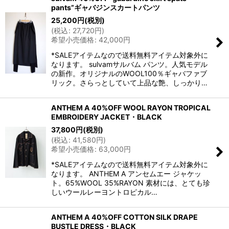
pants”ギャバジンスカートパンツ
25,200
円
(税別)
(
税込
:
27,720
円
)
希望小売価格
:
42,000
円
*SALEアイテムなので送料無料アイテム対象外に
なります。 sulvamサルバム パンツ。人気モデル
の新作。オリジナルのWOOL100％ギャバファブ
リック。さらっとしていて上品な艶、しっかり…
ANTHEM A 40%OFF WOOL RAYON TROPICAL
EMBROIDERY JACKET・BLACK
37,800
円
(税別)
(
税込
:
41,580
円
)
希望小売価格
:
63,000
円
*SALEアイテムなので送料無料アイテム対象外に
なります。 ANTHEM A アンセムエー ジャケッ
ト。65%WOOL 35%RAYON 素材には、とても珍
しいウールレーヨントロピカル…
ANTHEM A 40%OFF COTTON SILK DRAPE
BUSTLE DRESS・BLACK