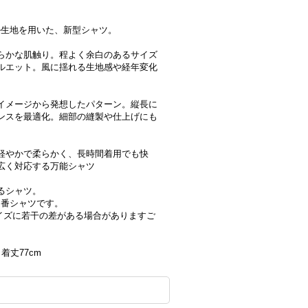
イル生地を用いた、新型シャツ。
らかな肌触り。程よく余白のあるサイズ
ルエット。風に揺れる生地感や経年変化
。
イメージから発想したパターン。縦長に
ンスを最適化。細部の縫製や仕上げにも
軽やかで柔らかく、長時間着用でも快
広く対応する万能シャツ
るシャツ。
定番シャツです。
サイズに若干の差がある場合がありますご
・着丈77cm