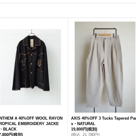
NTHEM A 40%OFF WOOL RAYON
AXIS 40%OFF 3 Tucks Tapered Pa
ROPICAL EMBROIDERY JACKE
s・NATURAL
・BLACK
19,800円
(税別)
7,800円
(税別)
(
税込
:
21,780円
)