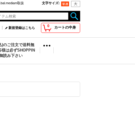
bal.mediam取扱
文字サイズ
:
0
カートの中身
新規登録はこちら
税込)のご注文で送料無
様は必ずSHOPPIN
を御読み下さい