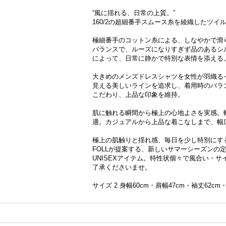
“風に揺れる、日常の上質。”
160/2の超細番手スムース糸を綾織したツ
極細番手のコットン糸による、しなやかで滑
バランスで、ルーズになりすぎず品のあるシ
によって、日常に静かで特別な表情を添える
大きめのメンズドレスシャツを女性が羽織る
見える美しいラインを追求し、着用時のバラ
こだわり、上品な印象を維持。
肌に触れる瞬間から極上の心地よさを実感。
適。カジュアルから上品な着こなしまで、幅
極上の肌触りと揺れ感、毎日を少し特別にす
FOLLが提案する、新しいサマーシーズンの
UNISEXアイテム。特性状個々で風合い・
了承くださいませ。
サイズ 2 身幅60cm・肩幅47cm・袖丈62cm