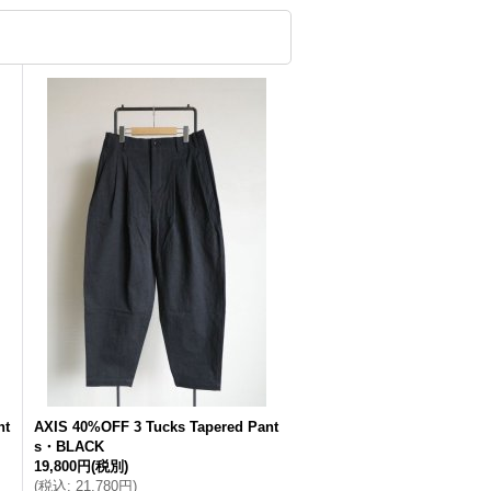
nt
AXIS 40%OFF 3 Tucks Tapered Pant
s・BLACK
19,800円
(税別)
(
税込
:
21,780円
)