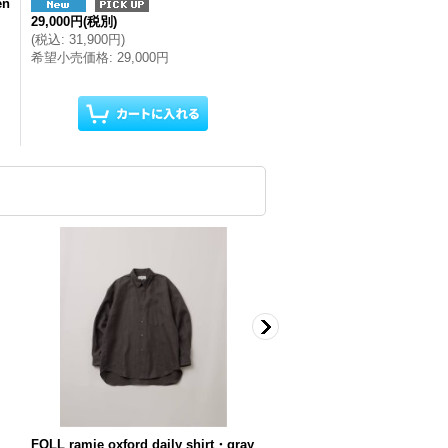
en
29,000円
(税別)
(
税込
:
31,900円
)
希望小売価格
:
29,000円
FOLL ramie oxford daily shirt・gray
FOLL italy spinning giza co