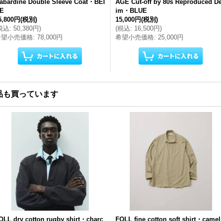
abardine Double Sleeve Coat・BEI
AGE Cut-off by 80s Reproduced D
E
im・BLUE
5,800円
(税別)
15,000円
(税別)
税込
:
50,380円
)
(
税込
:
16,500円
)
希望小売価格
:
78,000円
希望小売価格
:
25,000円
品も買っています
OLL dry cotton rugby shirt・charc
FOLL fine cotton soft shirt・camel