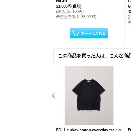
NIGHT
G
21,000円
(税別)
G
(
税込
:
23,100円
)
4
希望小売価格
:
35,000円
(
この商品を買った人は、こんな商
FOLL turkey cotton everyday tee・g
F