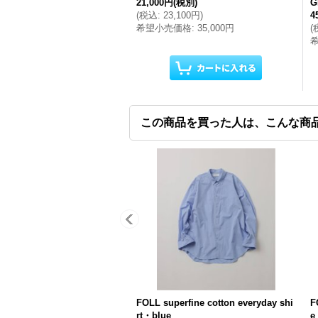
21,000円
(税別)
G
(
税込
:
23,100円
)
4
希望小売価格
:
35,000円
(
この商品を買った人は、こんな商
FOLL superfine cotton everyday shi
F
rt・blue
e