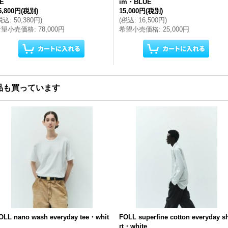
E
im・BLUE
5,800円
(税別)
15,000円
(税別)
税込
:
50,380円
)
(
税込
:
16,500円
)
希望小売価格
:
78,000円
希望小売価格
:
25,000円
品も買っています
OLL nano wash everyday tee・whit
FOLL superfine cotton everyday s
rt・white