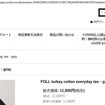
ookyzoo,blackmeans,PHINGERIN,UNDERCOVER,TAKAHIROMIYASHITATheSoloist.
ログイン
グカート
特定商取引法表示
商品の問い合わせ
￥25000以上(
料！御利用のお客
GGIDE
day tee・gray
e・gray
FOLL turkey cotton everyday tee・g
販売価格
:
11,000円
(税別)
(
税込
:
12,100円
)
希望小売価格
:
11,000円