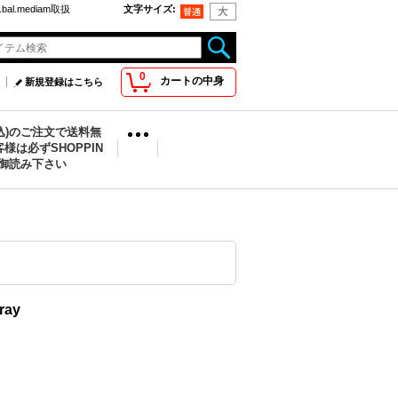
bal.mediam取扱
文字サイズ
:
0
カートの中身
新規登録はこちら
税込)のご注文で送料無
様は必ずSHOPPIN
を御読み下さい
ray