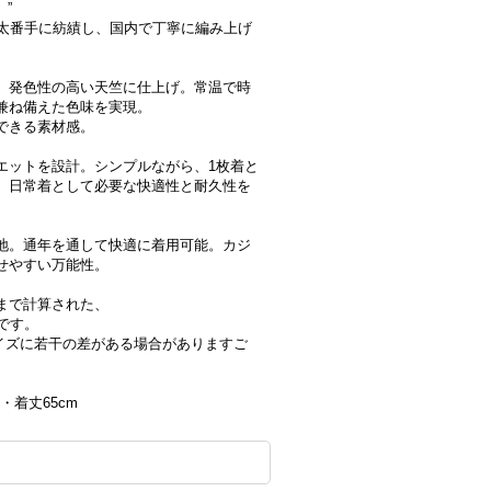
”
の太番手に紡績し、国内で丁寧に編み上げ
、発色性の高い天竺に仕上げ。常温で時
兼ね備えた色味を実現。
できる素材感。
エットを設計。シンプルながら、1枚着と
。日常着として必要な快適性と耐久性を
地。通年を通して快適に着用可能。カジ
せやすい万能性。
まで計算された、
です。
サイズに若干の差がある場合がありますご
m・着丈65cm