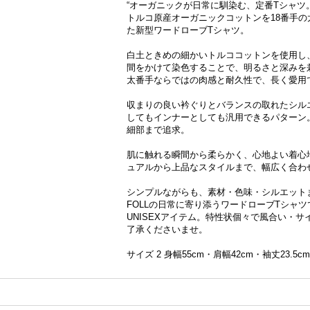
“オーガニックが日常に馴染む、定番Tシャツ。
トルコ原産オーガニックコットンを18番手
た新型ワードローブTシャツ。
白土ときめの細かいトルココットンを使用し
間をかけて染色することで、明るさと深みを
太番手ならではの肉感と耐久性で、長く愛用
収まりの良い衿ぐりとバランスの取れたシル
してもインナーとしても汎用できるパターン
細部まで追求。
肌に触れる瞬間から柔らかく、心地よい着心
ュアルから上品なスタイルまで、幅広く合わ
シンプルながらも、素材・色味・シルエット
FOLLの日常に寄り添うワードローブTシャツ
UNISEXアイテム。特性状個々で風合い・
了承くださいませ。
サイズ 2 身幅55cm・肩幅42cm・袖丈23.5c