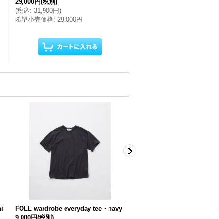
29,000円
(税別)
(
税込
:
31,900円
)
希望小売価格
:
29,000円
hi
FOLL wardrobe everyday tee・navy
FOLL italy spinning giza co
9,000円
(税別)
shirt・gray