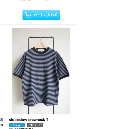
SS
slopeslow crewneck T
en