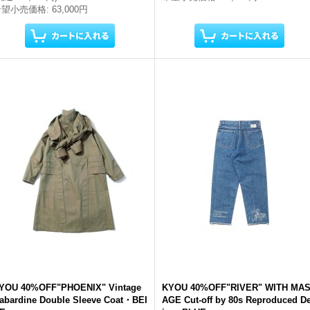
希望小売価格
:
63,000円
YOU 40%OFF"PHOENIX" Vintage
KYOU 40%OFF"RIVER" WITH MA
abardine Double Sleeve Coat・BEI
AGE Cut-off by 80s Reproduced D