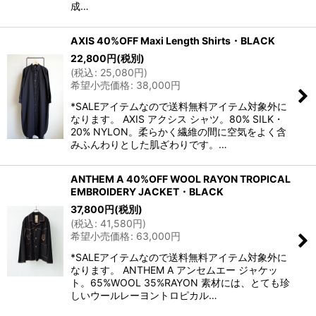
成…
AXIS 40%OFF Maxi Length Shirts・BLACK
22,800
円
(税別)
(
税込
:
25,080
円
)
希望小売価格
:
38,000
円
*SALEアイテムなので送料無料アイテム対象外に
なります。 AXIS アクシス シャツ。80% SILK・
20% NYLON。柔らかく繊維の間に空気をよく含
みふんわりとした肌ざわりです。…
ANTHEM A 40%OFF WOOL RAYON TROPICAL
EMBROIDERY JACKET・BLACK
37,800
円
(税別)
(
税込
:
41,580
円
)
希望小売価格
:
63,000
円
*SALEアイテムなので送料無料アイテム対象外に
なります。 ANTHEM A アンセムエー ジャケッ
ト。65%WOOL 35%RAYON 素材には、とても珍
しいウールレーヨントロピカル…