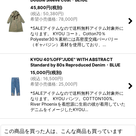
45,800
円
(税別)
(
税込
:
50,380
円
)
希望小売価格
:
78,000
円
*SALEアイテムなので送料無料アイテム対象外に
なります。 KYOU コート。Cotton70％
Polyester30％素材には高密度交織バーバリー
（ギャバジン）素材を使用しており、…
KYOU 40%OFF"JUDE" WITH ABSTRACT
Standard by 80s Reproduced Denim・BLUE
15,000
円
(税別)
(
税込
:
16,500
円
)
希望小売価格
:
25,000
円
*SALEアイテムなので送料無料アイテム対象外に
なります。 KYOU パンツ。COTTON100%。
River Phoenixを着想源に生前の彼が着用していた
デニムをイメージしたKYOU…
この商品を買った人は、こんな商品も買っています