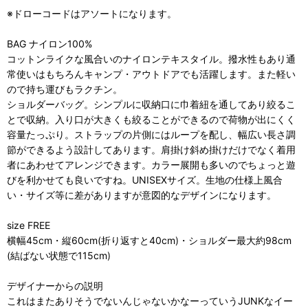
※ドローコードはアソートになります。
BAG ナイロン100%
コットンライクな風合いのナイロンテキスタイル。撥水性もあり通
常使いはもちろんキャンプ・アウトドアでも活躍します。また軽い
ので持ち運びもラクチン。
ショルダーバッグ。シンプルに収納口に巾着紐を通してあり絞るこ
とで収納。入り口が大きくも絞ることができるので荷物が出にくく
容量たっぷり。ストラップの片側にはループを配し、幅広い長さ調
節ができるよう設計してあります。肩掛け斜め掛けだけでなく着用
者にあわせてアレンジできます。カラー展開も多いのでちょっと遊
びを利かせても良いですね。UNISEXサイズ。生地の仕様上風合
い・サイズ等に差がありますが意図的なデザインになります。
size FREE
横幅45cm・縦60cm(折り返すと40cm)・ショルダー最大約98cm
(結ばない状態で115cm)
デザイナーからの説明
これはまたありそうでないんじゃないかなーっていうJUNKなイー