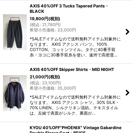
AXIS 40%OFF 3 Tucks Tapered Pants・
BLACK
19,800
円
(税別)
(
税込
:
21,780
円
)
希望小売価格
:
33,000
円
*SALEアイテムなので送料無料アイテム対象外に
なります。 AXIS アクシス パンツ。100%
COTTON。コットンツイル。タテに40番手双
糸・ヨコに30番手双糸を使い、遠州で高密度…
AXIS 40%OFF Skipper Shirts・MID NIGHT
21,000
円
(税別)
(
税込
:
23,100
円
)
希望小売価格
:
35,000
円
*SALEアイテムなので送料無料アイテム対象外に
なります。 AXIS アクシス シャツ。30% SILK・
70% LINEN。シルクリネン混紡。テキスタイル
は、左綾で表面がシルク、裏面が…
KYOU 40%OFF"PHOENIX" Vintage Gabardine
Double Sleeve Coat・BEIGE