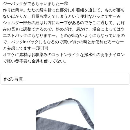
ジーバックができちゃいましたー🤤
作りは簡単。ただの袋を折った部分に巾着紐を通して、ものが落ち
ないばかりか、容量も増えてしまうという便利なバックですー🧺
ショルダー部分の紐は片方にループがあるのでそこに通して、お好
みの長さに調整できるので、斜めがけ、肩かけ、場合によってはウ
エストバックにもなりますー。ものが出ないようにもなっているの
で、バックinバックにもなるので買い付けの時とか便利だろーなー
と妄想してますー🙄🇺🇲
オマケに素材はお馴染みのコットンライクな撥水性のあるナイロン
で軽い😳不要な金具も使ってない。
他の写真