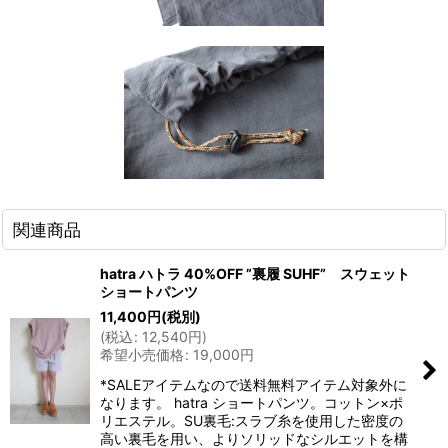
関連商品
hatra ハトラ 40%OFF ”裏履 SUHF” スウェット
ショートパンツ
11,400
円
(税別)
(
税込
:
12,540
円
)
希望小売価格
:
19,000
円
*SALEアイテムなので送料無料アイテム対象外に
なります。 hatra ショートパンツ。コットン×ポ
リエステル。SU裏毛:スラブ糸を使用した密度の
高い裏毛を用い、よりソリッドなシルエットを構