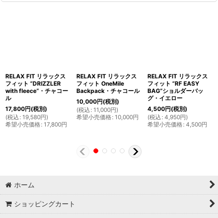
RELAX FIT リラックス
RELAX FIT リラックス
RELAX FIT リラックス
フィット ”DRIZZLER
フィット OneMile
フィット ”RF EASY
with fleece”・チャコー
Backpack・チャコール
BAG”ショルダーバッ
ル
グ・イエロー
10,000
円
(税別)
17,800
円
(税別)
4,500
円
(税別)
(
税込
:
11,000
円
)
(
税込
:
19,580
円
)
希望小売価格
:
10,000
円
(
税込
:
4,950
円
)
希望小売価格
:
17,800
円
希望小売価格
:
4,500
円
ホーム
ショッピングカート