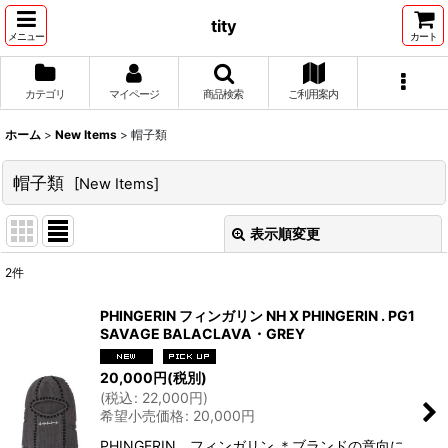
tity
メニュー
カート
カテゴリ
マイページ
商品検索
ご利用案内
ホーム
>
New Items
>
帽子類
帽子類
[
New Items
]
表示順変更
閉じる
2
件
表示数
:
PHINGERIN フィンガリン NH X PHINGERIN . PG1
SAVAGE BALACLAVA・GREY
並び順
:
20,000
円
(税別)
(
税込
:
22,000
円
)
絞り込む
希望小売価格
:
20,000
円
PHINGERIN フィンガリン ＊ブランドの意向に