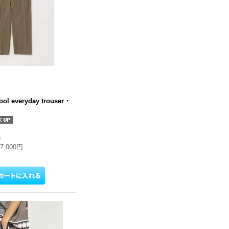
ool everyday trouser・
)
27,000円