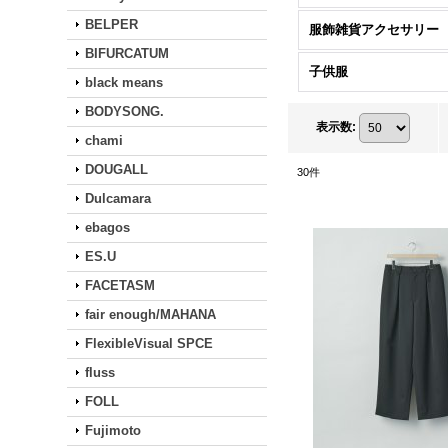
BELPER
服飾雑貨アクセサリー
BIFURCATUM
子供服
black means
BODYSONG.
表示数
:
chami
DOUGALL
30
件
Dulcamara
ebagos
ES.U
FACETASM
fair enough/MAHANA
FlexibleVisual SPCE
fluss
FOLL
Fujimoto