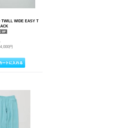
O TWILL WIDE EASY T
LACK
)
34,000円