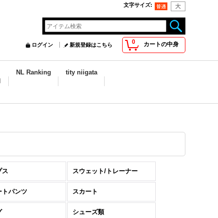
文字サイズ
:
0
カートの中身
ログイン
新規登録はこちら
NL Ranking
tity niigata
N
プス
スウェット/トレーナー
ートパンツ
スカート
グ
シューズ類