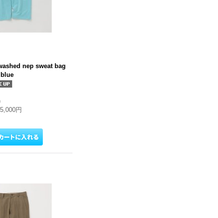
washed nep sweat bag
blue
)
25,000円