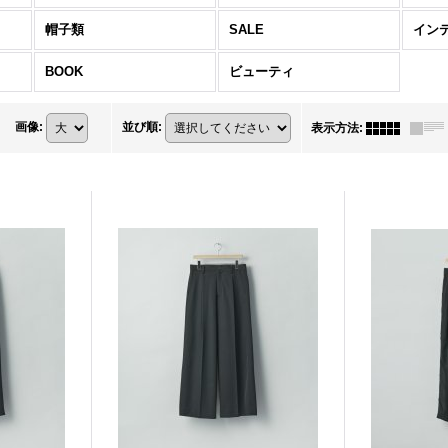
帽子類
SALE
イン
BOOK
ビューティ
画像
:
並び順
:
表示方法
: