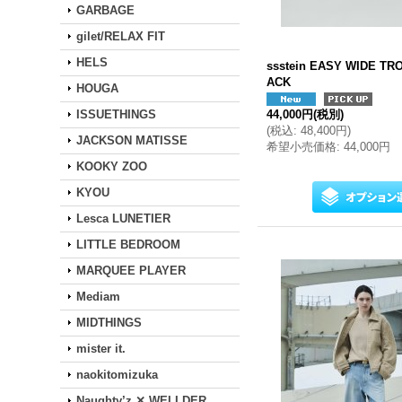
GARBAGE
gilet/RELAX FIT
HELS
ssstein EASY WIDE T
ACK
HOUGA
ISSUETHINGS
44,000円
(税別)
(
税込
:
48,400円
)
JACKSON MATISSE
希望小売価格
:
44,000円
KOOKY ZOO
KYOU
Lesca LUNETIER
LITTLE BEDROOM
MARQUEE PLAYER
Mediam
MIDTHINGS
mister it.
naokitomizuka
Naughty’z ✕ WELLDER