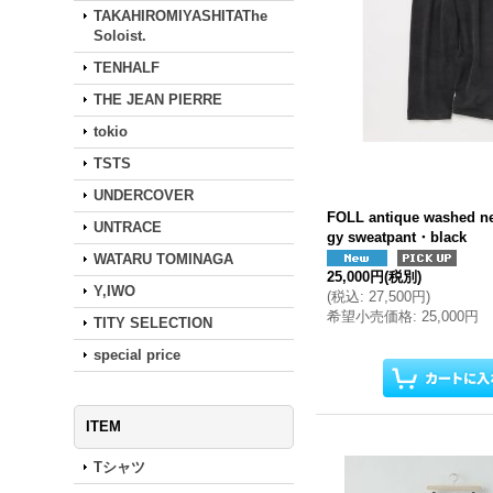
TAKAHIROMIYASHITAThe
Soloist.
TENHALF
THE JEAN PIERRE
tokio
TSTS
UNDERCOVER
FOLL antique washed n
UNTRACE
gy sweatpant・black
WATARU TOMINAGA
25,000円
(税別)
Y,IWO
(
税込
:
27,500円
)
希望小売価格
:
25,000円
TITY SELECTION
special price
ITEM
Tシャツ