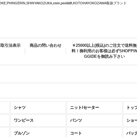
PHINGERIN,SHINYAKOZUKA,stein,peel&lift,KOTOHAYOKOZAWA取扱ブランド
商取引法表示
商品の問い合わせ
￥25000以上(税込)のご注文で送料無
料！御利用のお客様は必ずSHOPPI
GGIDEを御読み下さい
シャツ
ニット/セーター
トッ
ワンピース
パンツ
ショ
ブルゾン
コート
バッ