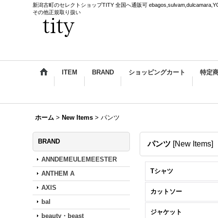
新潟古町のセレクトショップTITY 全国へ通販可 ebagos,sulvam,dulcamara,YOKE,
その他正規取り扱い
ITEM
BRAND
ショッピングカート
特定
ホーム
>
New Items
>
パンツ
BRAND
パンツ
[
New Items
]
ANNDEMEULEMEESTER
Tシャツ
ANTHEM A
AXIS
カットソー
bal
ジャケット
beauty・beast