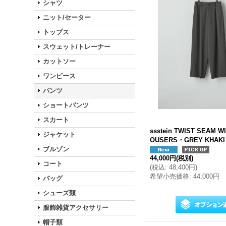
シャツ
ニット/セーター
トップス
スウェット/トレーナー
カットソー
ワンピース
パンツ
ショートパンツ
スカート
ssstein TWIST SEAM W
ジャケット
OUSERS・GREY KHAKI
ブルゾン
44,000円
(税別)
コート
(
税込
:
48,400円
)
希望小売価格
:
44,000円
バッグ
シューズ類
服飾雑貨アクセサリー
帽子類