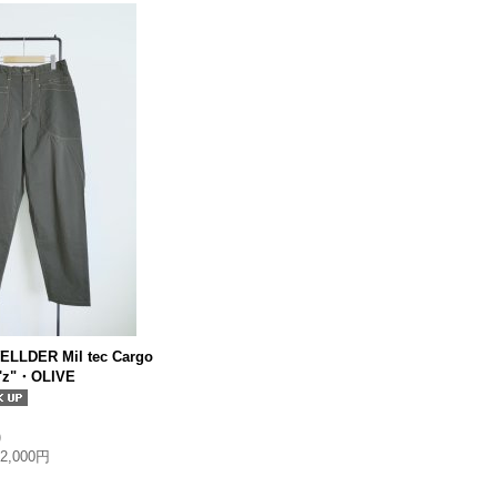
ELLDER Mil tec Cargo
y'z"・OLIVE
)
32,000円