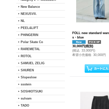
New Balance
NEXUSVII.
NL
PEEL&LIFT
FOLL new standard war
PHINGERIN
s・blue
Polar Skate Co
30,000円
(税別)
RAREMETAL
(
税込
:
33,000円
)
希望小売価格
:
30,000円
ROTOL
SAMUEL ZELIG
SHUREN
Slopeslow
ssstein
SOSHIOTSUKI
sulvam
TADO