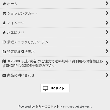
シャツ
ホーム
ニット/セーター
ショッピングカート
トップス
マイページ
お気に入り
スウェット/トレーナー
最近チェックしたアイテム
カットソー
特定商取引法表示
ワンピース
￥25000以上(税込)のご注文で送料無料！御利用のお客様は必
パンツ
ずSHOPPINGGIDEを御読み下さい
商品の問い合わせ
ショートパンツ
スカート
PCサイト
ジャケット
Powered by
おちゃのこネット
ブルゾン
ネットショップ作成サービス