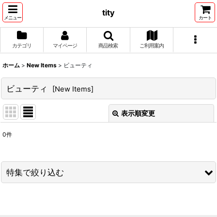
tity
メニュー
カート
カテゴリ
マイページ
商品検索
ご利用案内
ホーム
>
New Items
>
ビューティ
ビューティ
[
New Items
]
表示順変更
閉じる
0
件
表示数
:
並び順
:
特集で絞り込む
絞り込む
Tシャツ