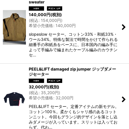
sweater
140,000
円
(税別)
(
税込
:
154,000
円
)
希望小売価格
:
140,000
円
slopeslow セーター。コットン33%・和紙33%・
ウール34%。特殊な製法で時間をかけて作られる
細番手の和紙糸をベースに、日本国内の編み手に
よって手編みで編まれたケーブル編みのカウチン
セ…
PEEL&LIFT damaged zip jumper ジップダメー
ジセーター
32,000
円
(税別)
(
税込
:
35,200
円
)
希望小売価格
:
32,000
円
PEEL&LIFT セーター。定番アイテムの新モデル。
コットン100％。柔かくもシャリ感のあるコット
ンニット。今回もグランジ的デザインを落とし込
みダメージが入っています。スリットは入ってお
らず、代わ…