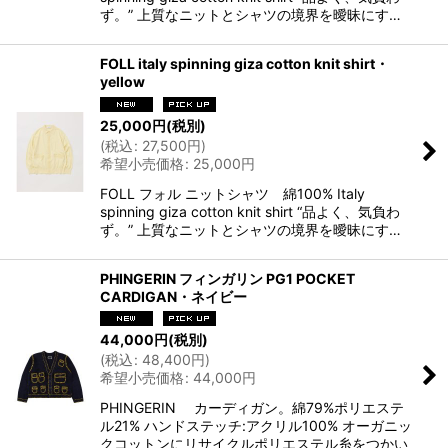
ず。” 上質なニットとシャツの境界を曖昧にす…
FOLL italy spinning giza cotton knit shirt・
yellow
25,000
円
(税別)
(
税込
:
27,500
円
)
希望小売価格
:
25,000
円
FOLL フォル ニットシャツ 綿100% Italy
spinning giza cotton knit shirt “品よく、気負わ
ず。” 上質なニットとシャツの境界を曖昧にす…
PHINGERIN フィンガリン PG1 POCKET
CARDIGAN・ネイビー
44,000
円
(税別)
(
税込
:
48,400
円
)
希望小売価格
:
44,000
円
PHINGERIN カーディガン。綿79%ポリエステ
ル21% ハンドステッチ:アクリル100% オーガニッ
クコットンにリサイクルポリエステル糸をつかい