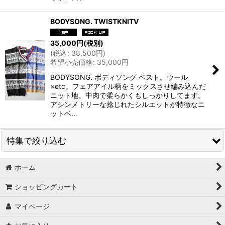
BODYSONG. TWISTKNITV
35,000
円
(税別)
(
税込
:
38,500
円
)
希望小売価格
:
35,000
円
BODYSONG. ボディソング ベスト。ウール
×etc。フェアアイル柄をミックスさせ編み込んだ
ニット地。中肉で柔らかくもしっかりしてます。
アシンメトリーな捻じれたシルエットが特徴なニ
ットベ…
特集で絞り込む
ホーム
Tシャツ
ショッピングカート
シャツ
マイページ
ニット/セーター