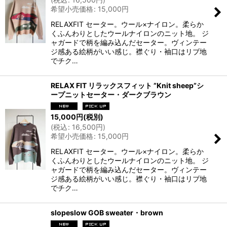
希望小売価格
:
15,000
円
RELAXFIT セーター。ウール×ナイロン。柔らか
くふんわりとしたウールナイロンのニット地。 ジ
ャガードで柄を編み込んだセーター。ヴィンテー
ジ感ある絵柄がいい感じ。襟ぐり・袖口はリブ地
でチク…
RELAX FIT リラックスフィット ”Knit sheep”シ
ープニットセーター・ダークブラウン
15,000
円
(税別)
(
税込
:
16,500
円
)
希望小売価格
:
15,000
円
RELAXFIT セーター。ウール×ナイロン。柔らか
くふんわりとしたウールナイロンのニット地。 ジ
ャガードで柄を編み込んだセーター。ヴィンテー
ジ感ある絵柄がいい感じ。襟ぐり・袖口はリブ地
でチク…
slopeslow GOB sweater・brown