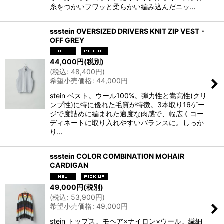
糸をつかいフワッと柔らかい編み込んだニッ…
ssstein OVERSIZED DRIVERS KNIT ZIP VEST・
OFF GREY
44,000
円
(税別)
(
税込
:
48,400
円
)
希望小売価格
:
44,000
円
stein ベスト。ウール100%。弾力性と嵩高性(クリ
ンプ性)に特に優れた毛質が特徴。3本取り16ゲー
ジで度詰めに編まれた適度な肉感で、幅広くコー
ディネートに取り入れやすいバランスに。しっか
り…
ssstein COLOR COMBINATION MOHAIR
CARDIGAN
49,000
円
(税別)
(
税込
:
53,900
円
)
希望小売価格
:
49,000
円
stein トップス。モヘア×ナイロン×ウール。繊細