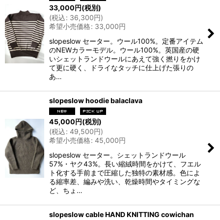
33,000
円
(税別)
(
税込
:
36,300
円
)
希望小売価格
:
33,000
円
slopeslow セーター。ウール100%。定番アイテム
のNEWカラーモデル。ウール100%。英国産の硬
いシェットランドウールにあえて強く撚りをかけ
て更に硬く、ドライなタッチに仕上げた張りの
あ…
slopeslow hoodie balaclava
45,000
円
(税別)
(
税込
:
49,500
円
)
希望小売価格
:
45,000
円
slopeslow セーター。シェットランドウール
57%・ヤク43%。長い縮絨時間をかけて、フエル
ト化する手前まで圧縮した独特の素材感。色によ
る縮率差、編みや洗い、乾燥時間やタイミングな
ど、ちょ…
slopeslow cable HAND KNITTING cowichan