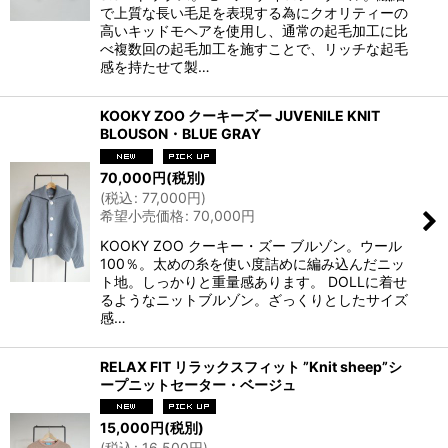
で上質な長い毛足を表現する為にクオリティーの
高いキッドモヘアを使用し、通常の起毛加工に比
べ複数回の起毛加工を施すことで、リッチな起毛
感を持たせて製…
KOOKY ZOO クーキーズー JUVENILE KNIT
BLOUSON・BLUE GRAY
70,000
円
(税別)
(
税込
:
77,000
円
)
希望小売価格
:
70,000
円
KOOKY ZOO クーキー・ズー ブルゾン。ウール
100％。太めの糸を使い度詰めに編み込んだニッ
ト地。しっかりと重量感あります。 DOLLに着せ
るようなニットブルゾン。ざっくりとしたサイズ
感…
RELAX FIT リラックスフィット ”Knit sheep”シ
ープニットセーター・ベージュ
15,000
円
(税別)
(
税込
:
16,500
円
)