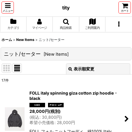
tity
メニュー
カート
カテゴリ
マイページ
商品検索
ご利用案内
ホーム
>
New Items
>
ニット/セーター
ニット/セーター
[
New Items
]
表示順変更
閉じる
17
件
表示数
:
FOLL italy spinning giza cotton zip hoodie・
black
並び順
:
28,000
円
(税別)
(
税込
:
30,800
円
)
絞り込む
希望小売価格
:
28,000
円
FOLL フォル ニットフーディ 綿100% Italy