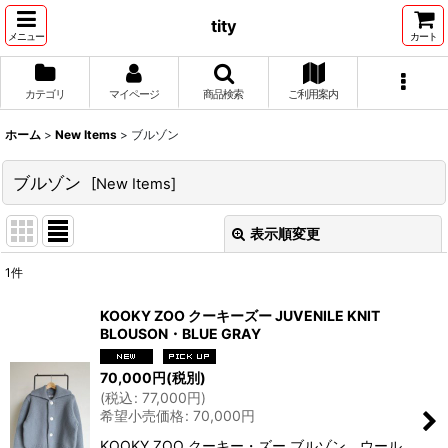
tity
メニュー
カート
カテゴリ
マイページ
商品検索
ご利用案内
ホーム
>
New Items
>
ブルゾン
ブルゾン
[
New Items
]
表示順変更
閉じる
1
件
表示数
:
KOOKY ZOO クーキーズー JUVENILE KNIT
BLOUSON・BLUE GRAY
並び順
:
70,000
円
(税別)
(
税込
:
77,000
円
)
絞り込む
希望小売価格
:
70,000
円
KOOKY ZOO クーキー・ズー ブルゾン。ウール