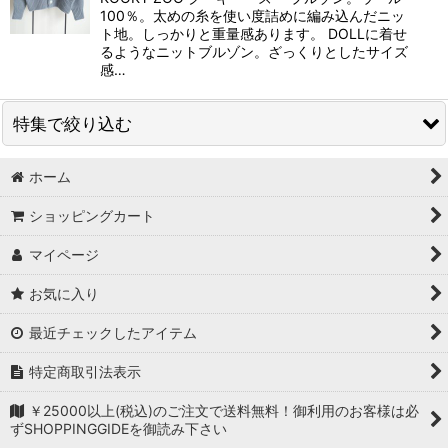
100％。太めの糸を使い度詰めに編み込んだニッ
ト地。しっかりと重量感あります。 DOLLに着せ
るようなニットブルゾン。ざっくりとしたサイズ
感…
特集で絞り込む
ホーム
Tシャツ
ショッピングカート
シャツ
マイページ
ニット/セーター
お気に入り
トップス
最近チェックしたアイテム
スウェット/トレーナー
特定商取引法表示
カットソー
￥25000以上(税込)のご注文で送料無料！御利用のお客様は必
ずSHOPPINGGIDEを御読み下さい
ワンピース