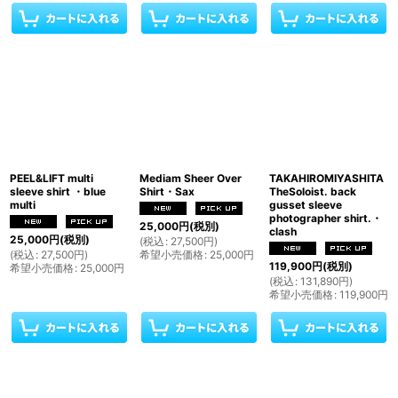
PEEL&LIFT multi
Mediam Sheer Over
TAKAHIROMIYASHITA
sleeve shirt ・blue
Shirt・Sax
TheSoloist. back
multi
gusset sleeve
photographer shirt.・
25,000
円
(税別)
clash
25,000
円
(税別)
(
税込
:
27,500
円
)
(
税込
:
27,500
円
)
希望小売価格
:
25,000
円
119,900
円
(税別)
希望小売価格
:
25,000
円
(
税込
:
131,890
円
)
希望小売価格
:
119,900
円