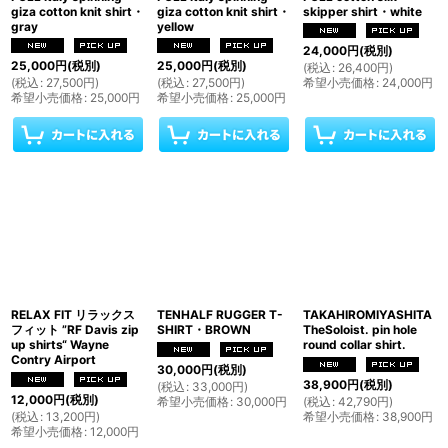
giza cotton knit shirt・
giza cotton knit shirt・
skipper shirt・white
gray
yellow
24,000
円
(税別)
25,000
円
(税別)
25,000
円
(税別)
(
税込
:
26,400
円
)
(
税込
:
27,500
円
)
(
税込
:
27,500
円
)
希望小売価格
:
24,000
円
希望小売価格
:
25,000
円
希望小売価格
:
25,000
円
RELAX FIT リラックス
TENHALF RUGGER T-
TAKAHIROMIYASHITA
フィット ”RF Davis zip
SHIRT・BROWN
TheSoloist. pin hole
up shirts“ Wayne
round collar shirt.
Contry Airport
30,000
円
(税別)
38,900
円
(税別)
(
税込
:
33,000
円
)
12,000
円
(税別)
希望小売価格
:
30,000
円
(
税込
:
42,790
円
)
(
税込
:
13,200
円
)
希望小売価格
:
38,900
円
希望小売価格
:
12,000
円