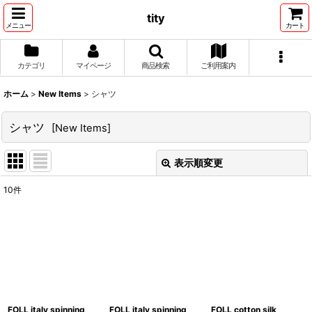
tity
メニュー
カート
カテゴリ
マイページ
商品検索
ご利用案内
ホーム
>
New Items
>
シャツ
シャツ
[
New Items
]
表示順変更
閉じる
10
件
表示数
:
並び順
:
絞り込む
FOLL italy spinning
FOLL italy spinning
FOLL cotton silk