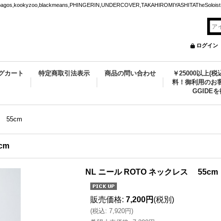
ookyzoo,blackmeans,PHINGERIN,UNDERCOVER,TAKAHIROMIYASHITATheSoloist.
ログイン
グカート
特定商取引法表示
商品の問い合わせ
￥25000以上(
料！御利用のお客
GGIDE
 55cm
cm
NL ニール ROTO ネックレス 55cm
販売価格
:
7,200円
(税別)
(
税込
:
7,920円
)