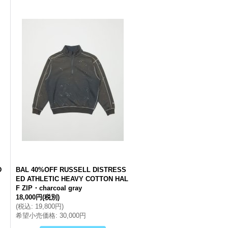
D
BAL 40%OFF RUSSELL DISTRESS
ED ATHLETIC HEAVY COTTON HAL
F ZIP・charcoal gray
18,000円
(税別)
(
税込
:
19,800円
)
希望小売価格
:
30,000円