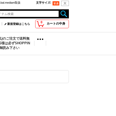
bal.mediam取扱
文字サイズ
:
0
カートの中身
新規登録はこちら
税込)のご注文で送料無
様は必ずSHOPPIN
を御読み下さい