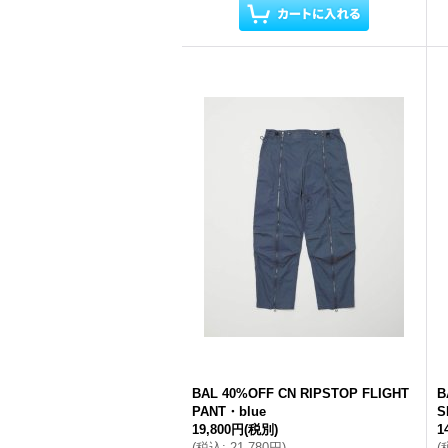
BAL 40%OFF CN RIPSTOP FLIGHT
B
PANT・blue
S
19,800円
(税別)
1
(
税込
:
21,780円
)
(