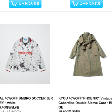
AL 40%OFF UMBRO SOCCER JER
KYOU 40%OFF"PHOENIX" Vintag
EY・white
Gabardine Double Sleeve Coat・B
4,400円
(税別)
GE
税込
:
15,840円
)
45,800円
(税別)