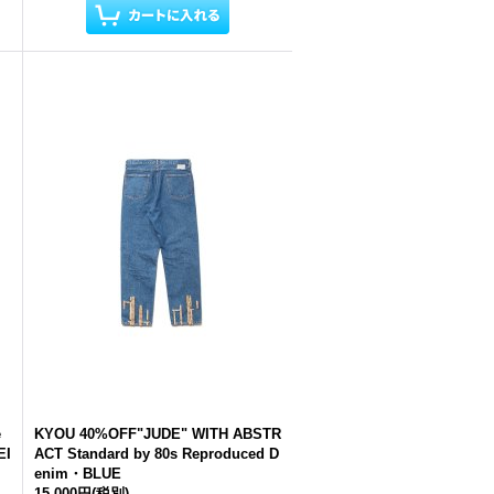
e
KYOU 40%OFF"JUDE" WITH ABSTR
EI
ACT Standard by 80s Reproduced D
enim・BLUE
15,000円
(税別)