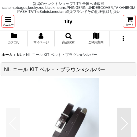
新潟のセレクトショップTITY 全国へ通販可
ssstein,ebagos,kookyzoo,blackmeans,PHINGERIN,UNDERCOVER,TAKAHIROM
IYASHITATheSoloist.mediam取扱ブランドその他正規取り扱い
tity
メニュー
カート
カテゴリ
マイページ
商品検索
ご利用案内
ホーム
>
NL
>
NL ニール KIT ベルト・ブラウン×シルバー
NL ニール KIT ベルト・ブラウン×シルバー