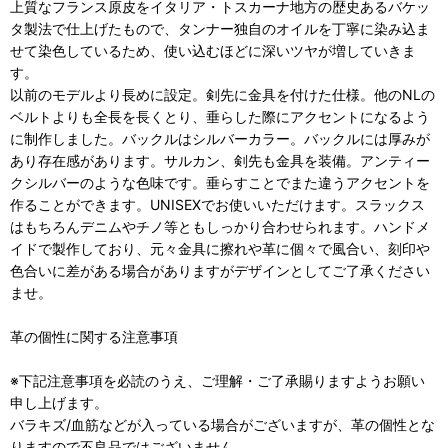
上質なフランス原皮をイタリア・トスカーナ地方の歴史あるバケッ
タ製法で仕上げたもので、タンナー独自のオイルを丁寧に染み込ま
せて染色しているため、使い込むほどに深いツヤが増していきま
す。
以前のモデルより長めに設定。剣先に金具を付けた仕様。他のNLの
ベルトよりも全長を長くとり、垂らした際にアクセントになるよう
に制作しました。バックルはシルバーカラー。バックルには厚みが
あり存在感があります。サルカン、剣先も金具を装備。アンティー
クシルバーのような色味です。垂らすことでまた違うアクセントを
作ることができます。UNISEXでお使いいただけます。スラックス
はもちろんデニムやチノ等ともしっかり合わせられます。ハンドメ
イドで製作しており、元々金具に擦れや革に個々で風合い、刻印や
色合いに差がある場合がありますがデザインとしてご了承ください
ませ。
革の個性に関する注意事項
※下記注意事項を必読のうえ、ご理解・ご了承賜りますようお願い
申し上げます。
バラキズ/血筋などが入っている場合がございますが、革の個性とな
りますので不良品ではございません。