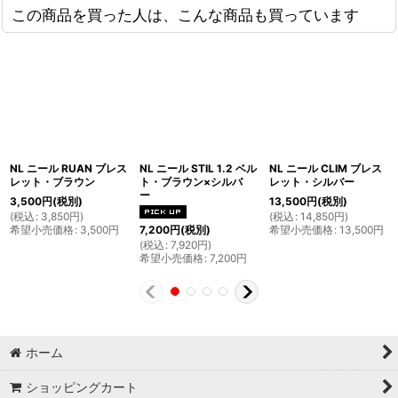
この商品を買った人は、こんな商品も買っています
NL ニール RUAN ブレス
NL ニール STIL 1.2 ベル
NL ニール CLIM ブレス
レット・ブラウン
ト・ブラウン×シルバ
レット・シルバー
ー
3,500
円
(税別)
13,500
円
(税別)
(
税込
:
3,850
円
)
(
税込
:
14,850
円
)
希望小売価格
:
3,500
円
希望小売価格
:
13,500
円
7,200
円
(税別)
(
税込
:
7,920
円
)
希望小売価格
:
7,200
円
ホーム
ショッピングカート