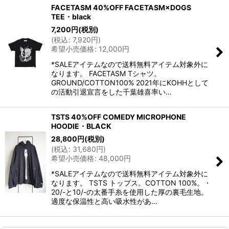
FACETASM 40%OFF FACETASM×DOGS
TEE・black
7,200
円
(税別)
(
税込
:
7,920
円
)
希望小売価格
:
12,000
円
*SALEアイテムなので送料無料アイテム対象外に
なります。 FACETASM Tシャツ。
GROUND/COTTON100% 2021年にKOHHとして
の活動引退宣言をした千葉雄喜率い…
TSTS 40%OFF COMEDY MICROPHONE
HOODIE・BLACK
28,800
円
(税別)
(
税込
:
31,680
円
)
希望小売価格
:
48,000
円
*SALEアイテムなので送料無料アイテム対象外に
なります。 TSTS トップス。COTTON 100%。・
20/-と10/-の太番手糸を使用した厚の裏毛生地。
適度な保温性と高い吸水性があ…