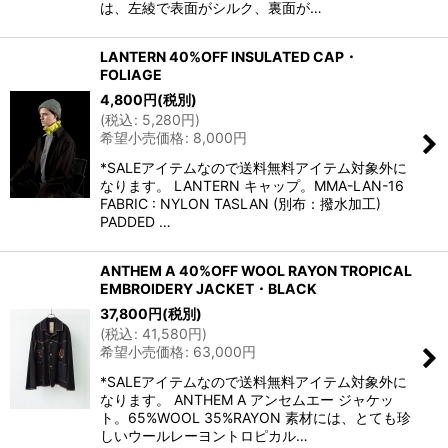
は、左綾で表面がシルク、裏面が…
LANTERN 40%OFF INSULATED CAP・
FOLIAGE
4,800
円
(税別)
(
税込
:
5,280
円
)
希望小売価格
:
8,000
円
*SALEアイテムなので送料無料アイテム対象外に
なります。 LANTERN キャップ。MMA-LAN-16
FABRIC : NYLON TASLAN (別布：撥水加工)
PADDED …
ANTHEM A 40%OFF WOOL RAYON TROPICAL
EMBROIDERY JACKET・BLACK
37,800
円
(税別)
(
税込
:
41,580
円
)
希望小売価格
:
63,000
円
*SALEアイテムなので送料無料アイテム対象外に
なります。 ANTHEM A アンセムエー ジャケッ
ト。65%WOOL 35%RAYON 素材には、とても珍
しいウールレーヨントロピカル…