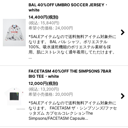
BAL 40%OFF UMBRO SOCCER JERSEY・
white
14,400
円
(税別)
(
税込
:
15,840
円
)
希望小売価格
:
24,000
円
*SALEアイテムなので送料無料アイテム対象外に
なります。 BAL バル シャツ。ポリエステル
100%。吸水速乾機能のポリエステル素材を採
用。肌にストレスなく通年着用してただけます。
…
FACETASM 40%OFF THE SIMPSONS 7BAR
BIG TEE・white
12,000
円
(税別)
(
税込
:
13,200
円
)
希望小売価格
:
20,000
円
*SALEアイテムなので送料無料アイテム対象外に
なります。 FACETASM ザ・シンプソンズ/ファセ
ッタズム カプセルコレクションThe
Simpsons/FACETASM Capsule…