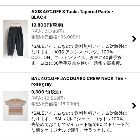
AXIS 40%OFF 3 Tucks Tapered Pants・
BLACK
19,800
円
(税別)
(
税込
:
21,780
円
)
希望小売価格
:
33,000
円
*SALEアイテムなので送料無料アイテム対象外に
なります。 AXIS アクシス パンツ。100%
COTTON。コットンツイル。タテに40番手双
糸・ヨコに30番手双糸を使い、遠州で高密度…
BAL 40%OFF JACQUARD CREW NECK TEE・
rose gray
9,600
円
(税別)
(
税込
:
10,560
円
)
希望小売価格
:
16,000
円
*SALEアイテムなので送料無料アイテム対象外に
なります。 BAL バル Tシャツ。コットン100%。
先染めでおこしてジャガード編で80'ストリート的
な柄をオリジナルで製作。サラッとして…