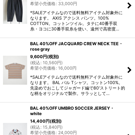
希望小売価格
:
33,000
円
*SALEアイテムなので送料無料アイテム対象外に
なります。 AXIS アクシス パンツ。100%
COTTON。コットンツイル。タテに40番手双
糸・ヨコに30番手双糸を使い、遠州で高密度…
BAL 40%OFF JACQUARD CREW NECK TEE・
rose gray
9,600
円
(税別)
(
税込
:
10,560
円
)
希望小売価格
:
16,000
円
*SALEアイテムなので送料無料アイテム対象外に
なります。 BAL バル Tシャツ。コットン100%。
先染めでおこしてジャガード編で80'ストリート的
な柄をオリジナルで製作。サラッとして…
BAL 40%OFF UMBRO SOCCER JERSEY・
white
14,400
円
(税別)
(
税込
:
15,840
円
)
希望小売価格
:
24,000
円