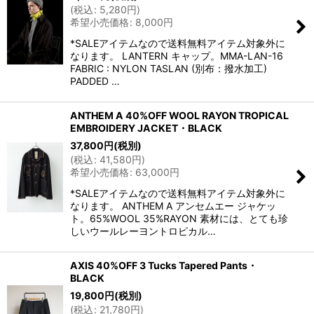
(
税込
:
5,280
円
)
希望小売価格
:
8,000
円
*SALEアイテムなので送料無料アイテム対象外に
なります。 LANTERN キャップ。MMA-LAN-16
FABRIC : NYLON TASLAN (別布：撥水加工)
PADDED …
ANTHEM A 40%OFF WOOL RAYON TROPICAL
EMBROIDERY JACKET・BLACK
37,800
円
(税別)
(
税込
:
41,580
円
)
希望小売価格
:
63,000
円
*SALEアイテムなので送料無料アイテム対象外に
なります。 ANTHEM A アンセムエー ジャケッ
ト。65%WOOL 35%RAYON 素材には、とても珍
しいウールレーヨントロピカル…
AXIS 40%OFF 3 Tucks Tapered Pants・
BLACK
19,800
円
(税別)
(
税込
:
21,780
円
)