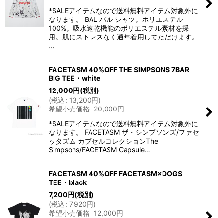
*SALEアイテムなので送料無料アイテム対象外に
なります。 BAL バル シャツ。ポリエステル
100%。吸水速乾機能のポリエステル素材を採
用。肌にストレスなく通年着用してただけます。
…
FACETASM 40%OFF THE SIMPSONS 7BAR
BIG TEE・white
12,000
円
(税別)
(
税込
:
13,200
円
)
希望小売価格
:
20,000
円
*SALEアイテムなので送料無料アイテム対象外に
なります。 FACETASM ザ・シンプソンズ/ファセ
ッタズム カプセルコレクションThe
Simpsons/FACETASM Capsule…
FACETASM 40%OFF FACETASM×DOGS
TEE・black
7,200
円
(税別)
(
税込
:
7,920
円
)
希望小売価格
:
12,000
円