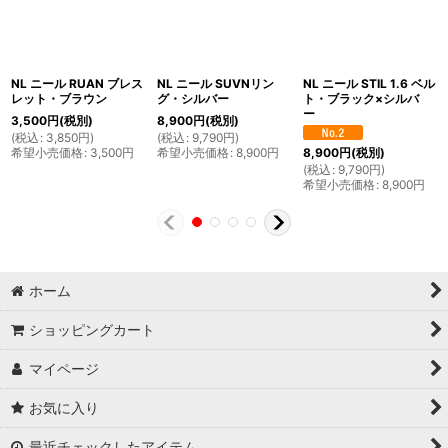
NL ニール RUAN ブレス
NL ニール SUVNリン
NL ニール STIL 1.6 ベル
レット・ブラウン
グ・シルバー
ト・ブラック×シルバ
ー
3,500
円
(税別)
8,900
円
(税別)
(
税込
:
3,850
円
)
(
税込
:
9,790
円
)
希望小売価格
:
3,500
円
希望小売価格
:
8,900
円
8,900
円
(税別)
(
税込
:
9,790
円
)
希望小売価格
:
8,900
円
ホーム
ショッピングカート
マイページ
お気に入り
最近チェックしたアイテム