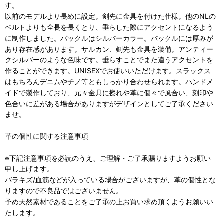
す。
以前のモデルより長めに設定。剣先に金具を付けた仕様。他のNLの
ベルトよりも全長を長くとり、垂らした際にアクセントになるよう
に制作しました。バックルはシルバーカラー。バックルには厚みが
あり存在感があります。サルカン、剣先も金具を装備。アンティー
クシルバーのような色味です。垂らすことでまた違うアクセントを
作ることができます。UNISEXでお使いいただけます。スラックス
はもちろんデニムやチノ等ともしっかり合わせられます。ハンドメ
イドで製作しており、元々金具に擦れや革に個々で風合い、刻印や
色合いに差がある場合がありますがデザインとしてご了承ください
ませ。
革の個性に関する注意事項
※下記注意事項を必読のうえ、ご理解・ご了承賜りますようお願い
申し上げます。
バラキズ/血筋などが入っている場合がございますが、革の個性とな
りますので不良品ではございません。
予め天然素材であることをご了承の上お買い求め頂くようお願いい
たします。