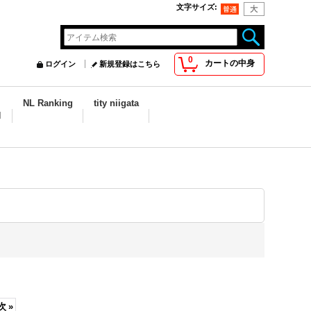
文字サイズ
:
0
カートの中身
ログイン
新規登録はこちら
NL Ranking
tity niigata
N
次
»