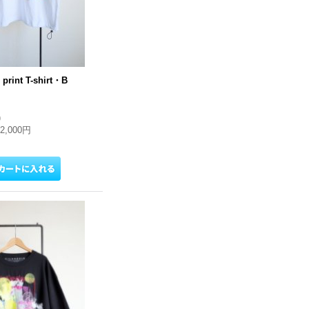
rint T-shirt・B
)
12,000円