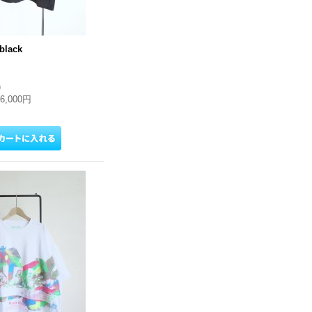
black
)
16,000円