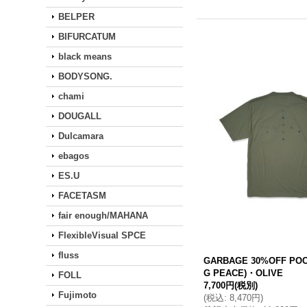
BELPER
BIFURCATUM
black means
BODYSONG.
chami
DOUGALL
Dulcamara
ebagos
ES.U
FACETASM
fair enough/MAHANA
FlexibleVisual SPCE
fluss
GARBAGE 30%OFF POCK
G PEACE)・OLIVE
FOLL
7,700円
(税別)
Fujimoto
(
税込
:
8,470円
)