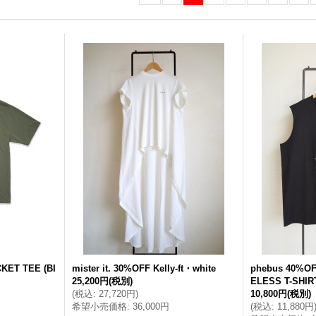
ET TEE (BI
mister it. 30%OFF Kelly-ft・white
phebus 40%O
25,200円
(税別)
ELESS T-SHI
(
税込
:
27,720円
)
10,800円
(税別)
希望小売価格
:
36,000円
(
税込
:
11,880円