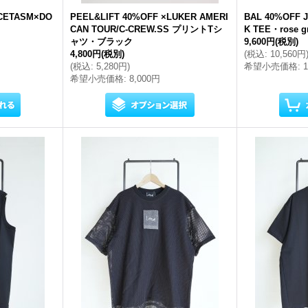
ACETASM×DO
PEEL&LIFT 40%OFF ×LUKER AMERI
BAL 40%OFF 
CAN TOUR/C-CREW.SS プリントTシ
K TEE・rose g
ャツ・ブラック
9,600円
(税別)
4,800円
(税別)
(
税込
:
10,560円
(
税込
:
5,280円
)
希望小売価格
:
希望小売価格
:
8,000円