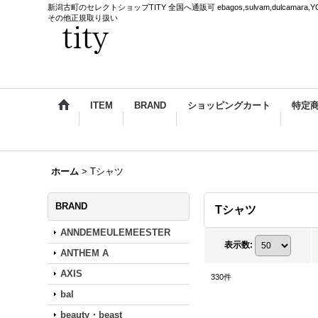
新潟古町のセレクトショップTITY 全国へ通販可 ebagos,sulvam,dulcamara,YOKE,
その他正規取り扱い
ITEM
BRAND
ショッピングカート
特定
ホーム
>
Tシャツ
BRAND
Tシャツ
ANNDEMEULEMEESTER
表示数
:
ANTHEM A
AXIS
330
件
bal
beauty・beast