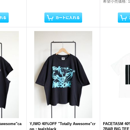
希望小売価格
:
 Awesome"ca
Y,IWO 40%OFF "Totally Awesome"cr
FACETASM 40
op・teal×black
7BAR BIG TEE