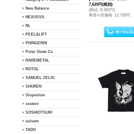
7,620円
(税別)
New Balance
(
税込
:
8,382円
)
希望小売価格
:
12,700円
NEXUSVII.
NL
PEEL&LIFT
PHINGERIN
Polar Skate Co
RAREMETAL
ROTOL
SAMUEL ZELIG
SHUREN
Slopeslow
ssstein
SOSHIOTSUKI
sulvam
TADO