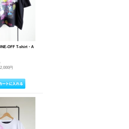
NE-OFF T-shirt・A
)
22,000円