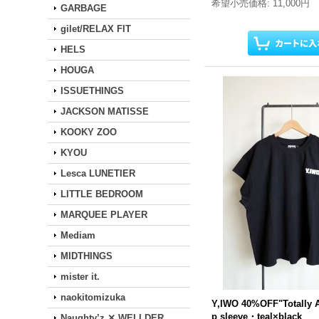
希望小売価格
:
11,000円
GARBAGE
gilet/RELAX FIT
HELS
HOUGA
ISSUETHINGS
JACKSON MATISSE
KOOKY ZOO
KYOU
Lesca LUNETIER
LITTLE BEDROOM
MARQUEE PLAYER
Mediam
MIDTHINGS
mister it.
naokitomizuka
Y,IWO 40%OFF"Totally
p sleeve・teal×black
Naughty’z ✕ WELLDER