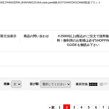
PHINGERIN,SHINYAKOZUKA,stein,peel&lift,KOTOHAYOKOZAWA取扱ブランド
商取引法表示
商品の問い合わせ
￥25000以上(税込)のご注文で送料無
料！御利用のお客様は必ずSHOPPI
GGIDEを御読み下さい
画像
:
並び順
:
表示方法
:
«
前
1
2
3
4
5
6
7