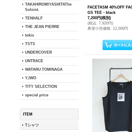
TAKAHIROMIYASHITAThe
FACETASM 40%OFF F
Soloist.
GS TEE・black
7,200円
(税別)
TENHALF
(
税込
:
7,920円
)
THE JEAN PIERRE
希望小売価格
:
12,000円
tokio
TSTS
UNDERCOVER
UNTRACE
WATARU TOMINAGA
Y,IWO
TITY SELECTION
special price
ITEM
Tシャツ