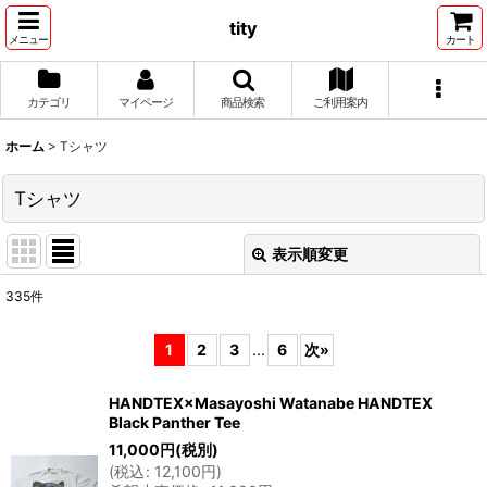
tity
メニュー
カート
カテゴリ
マイページ
商品検索
ご利用案内
ホーム
>
Tシャツ
Tシャツ
表示順変更
閉じる
335
件
表示数
:
1
2
3
...
6
次
»
並び順
:
HANDTEX×Masayoshi Watanabe HANDTEX
Black Panther Tee
絞り込む
11,000
円
(税別)
(
税込
:
12,100
円
)