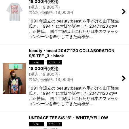
18,000
円
(税別)
(
税込
:
19,800
円
)
希望小売価格
:
18,000
円
1991 年設立の beauty:beast を手がける山下隆生
氏と、1994 年に大阪で誕生した 20471120 の中
川正博氏。 四半世紀以上にわたり日本のファッシ
ョンシーンを牽引してきた両雄が…
beauty・beast 20471120 COLLABORATION
S/S TEE _3・black
18,000
円
(税別)
(
税込
:
19,800
円
)
希望小売価格
:
18,000
円
1991 年設立の beauty:beast を手がける山下隆生
氏と、1994 年に大阪で誕生した 20471120 の中
川正博氏。 四半世紀以上にわたり日本のファッシ
ョンシーンを牽引してきた両雄が…
UNTRACE TEE S/S "6"・WHITE/YELLOW