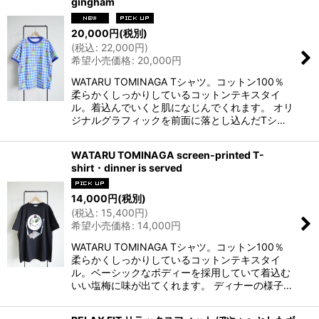
gingham
20,000
円
(税別)
(
税込
:
22,000
円
)
希望小売価格
:
20,000
円
WATARU TOMINAGA Tシャツ。コットン100％
柔らかくしっかりしているコットンテキスタイ
ル。着込んでいくと肌になじんでくれます。 オリ
ジナルグラフィックを前面に落とし込んだTシ…
WATARU TOMINAGA screen-printed T-
shirt・dinner is served
14,000
円
(税別)
(
税込
:
15,400
円
)
希望小売価格
:
14,000
円
WATARU TOMINAGA Tシャツ。コットン100％
柔らかくしっかりしているコットンテキスタイ
ル。ベーシックなボディーを採用していて着込む
いい塩梅に味が出てくれます。 ディナーの様子…