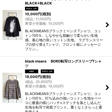
BLACK×BLACK
10,000
円
(税別)
(
税込
:
11,000
円
)
希望小売価格
:
10,000
円
BLACKMEANSブラックミーンズ Tシャツ。コッ
トン100％。しなやかな肌触りで柔らかい生地
感。着心地の良いコットン生地。 ラグランスリー
ブの切り替えTシャツ。フロント裾にメッセージ
プリン…
black means BORO転写ロングスリーブTシャ
ツ
19,000
円
(税別)
(
税込
:
20,900
円
)
希望小売価格
:
19,000
円
BLACKMEANSブラックミーンズ Tシャツ。コッ
トン100％。打ち込みの強いコットン生地をベー
スに瘡蓋の様にパッチ×ステッチを落とし込んだ
生地を転写で前面プリント。重くなくさらっと通
年使えま…