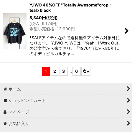
Y,IWO 40%OFF "Totally Awesome"crop・
teal×black
8,340
円
(税別)
(
税込
:
9,174
円
)
希望小売価格
:
13,900
円
*SALEアイテムなので送料無料アイテム対象外に
なります。 Y,IWO Y,IWOは「Yeah , I Work Out」
の頭文字から来ており、「1970年代から80年代
のボディビルカルチャ…
1
2
3
...
6
次
»
ホーム
ショッピングカート
マイページ
お気に入り