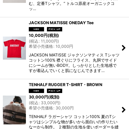
む、定番Tシャツ。” トルコ原産オーガニックコ
ッ…
JACKSON MATISSE ONEDAY Tee
10,000
円
(税別)
(
税込
:
11,000
円
)
希望小売価格
:
10,000
円
JACKSON MATISSE ジャクソンマティス Tシャツ
コットン100% 襟ぐりにフライス、丸胴でサイド
にシームが無いBODY。しっかりとした生地感で
すが着込んでいくと肌になじんできます…
TENHALF RUGGER T-SHIRT・BROWN
30,000
円
(税別)
(
税込
:
33,000
円
)
希望小売価格
:
30,000
円
TENHALF ラガーシャツ コットン100% 夏のTシ
ャツはシンプルな物が多いから面白いの作りたい
なーから制作。 ２種類の生地を使いボーダーを縫