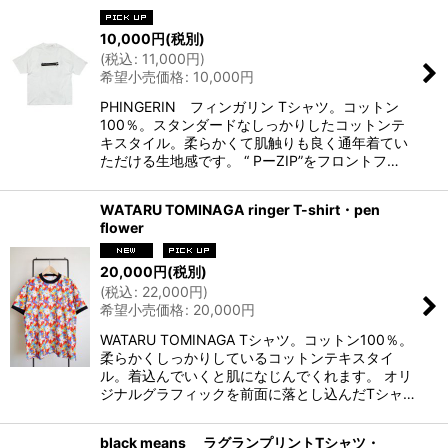
10,000
円
(税別)
(
税込
:
11,000
円
)
希望小売価格
:
10,000
円
PHINGERIN フィンガリン Tシャツ。コットン
100％。スタンダードなしっかりしたコットンテ
キスタイル。柔らかくて肌触りも良く通年着てい
ただける生地感です。 “ PーZIP”をフロントフ…
WATARU TOMINAGA ringer T-shirt・pen
flower
20,000
円
(税別)
(
税込
:
22,000
円
)
希望小売価格
:
20,000
円
WATARU TOMINAGA Tシャツ。コットン100％。
柔らかくしっかりしているコットンテキスタイ
ル。着込んでいくと肌になじんでくれます。 オリ
ジナルグラフィックを前面に落とし込んだTシャ…
black means ラグランプリントTシャツ・