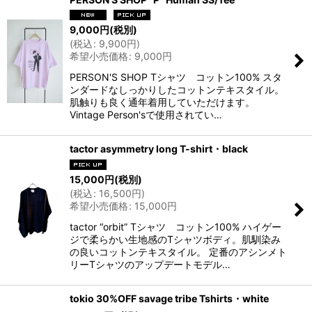
9,000
円
(税別)
(
税込
:
9,900
円
)
希望小売価格
:
9,000
円
PERSON'S SHOP Tシャツ コットン100% スタ
ンダードなしっかりしたコットンテキスタイル。
肌触りも良く通年着用していただけます。
Vintage Person'sで使用されてい…
tactor asymmetry long T-shirt・black
15,000
円
(税別)
(
税込
:
16,500
円
)
希望小売価格
:
15,000
円
tactor “orbit” Tシャツ コットン100% ハイゲー
ジで柔らかい生地感のTシャツボディ。肌馴染み
の良いコットンテキスタイル。 定番のアシンメト
リーTシャツのアップデートモデル…
tokio 30%OFF savage tribe Tshirts・white