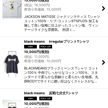
15,000
円
(税別)
(
税込
:
16,500
円
)
希望小売価格
:
15,000
円
JACKSON MATISSE ジャクソンマティス Tシャツ
コットン100%・リブ-コットン97%PU3% 加工を
施して良い塩梅に仕上がったコットン地。ヴィン
テージライクな雰囲気。 所謂ミ…
black means irregularプリントTシャツ
10,000
円
(税別)
(
税込
:
11,000
円
)
希望小売価格
:
10,000
円
BLACKMEANSブラックミーンズ Tシャツ コット
ン100％ 中肉でしっかりなコットン100％。スタ
ンダードで柔らかな肌触りと柔らかい生地感。丸
胴BODYでサイドに縫い目はなくストレスがな…
black means 反戦七分丈Tシャツ
10,000
円
(税別)