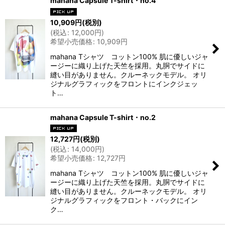
mahana Capsule T-shirt・no.4
10,909
円
(税別)
(
税込
:
12,000
円
)
希望小売価格
:
10,909
円
mahana Tシャツ コットン100% 肌に優しいジャ
ージーに織り上げた天竺を採用。丸胴でサイドに
縫い目がありません。クルーネックモデル。 オリ
ジナルグラフィックをフロントにインクジェッ
ト…
mahana Capsule T-shirt・no.2
12,727
円
(税別)
(
税込
:
14,000
円
)
希望小売価格
:
12,727
円
mahana Tシャツ コットン100% 肌に優しいジャ
ージーに織り上げた天竺を採用。丸胴でサイドに
縫い目がありません。クルーネックモデル。 オリ
ジナルグラフィックをフロント・バックにイン
ク…