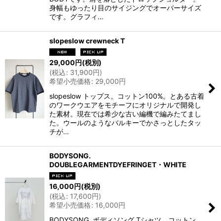
身幅もゆったり目のサイジングでオーバーサイズ
です。グラフィ…
slopeslow crewneck T
29,000
円
(税別)
(
税込
:
31,900
円
)
希望小売価格
:
29,000
円
slopeslow トップス。コットン100%。とある古着
のワークウエアをモチーフにオリジナルで開発し
た素材。現在では希少な古い編機で編みたてまし
た。ウールのようなバルキーでかさっとしたタッ
チが…
BODYSONG.
DOUBLEGARMENTDYEFRINGET・WHITE
16,000
円
(税別)
(
税込
:
17,600
円
)
希望小売価格
:
16,000
円
BODYSONG. ボディソング Tシャツ。コットン