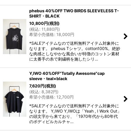
phebus 40%OFF TWO BIRDS SLEEVELESS T-
SHIRT・BLACK
10,800
円
(税別)
(
税込
:
11,880
円
)
希望小売価格
:
18,000
円
*SALEアイテムなので送料無料アイテム対象外に
なります。 phebus Tシャツ。cotton100%。絶妙
な肉感としなやかな風合いが特徴のコットン素材
に太番手の糸で刺繍柄を施したシリ…
Y,IWO 40%OFF"Totally Awesome"cap
sleeve・teal×black
7,620
円
(税別)
(
税込
:
8,382
円
)
希望小売価格
:
12,700
円
*SALEアイテムなので送料無料アイテム対象外に
なります。 Y,IWO Y,IWOは「Yeah , I Work Out」
の頭文字から来ており、「1970年代から80年代
のボディビルカルチャ…