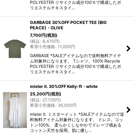
POLYESTER リサイクル成分100％で構成したポ
リエステルテキスタイ…
GARBAGE 30%OFF POCKET TEE (BIG
PEACE)・OLIVE
7,700
円
(税別)
(
税込
:
8,470
円
)
希望小売価格
:
11,000
円
GARBAGE *SALEアイテムなので送料無料アイテ
ム対象外になります。 Tシャツ。100% Recycle
POLYESTER リサイクル成分100％で構成したポ
リエステルテキスタイ…
mister it. 30%OFF Kelly-ft・white
25,200
円
(税別)
(
税込
:
27,720
円
)
希望小売価格
:
36,000
円
mister it. ミスターイット *SALEアイテムなので送
料無料アイテム対象外になります。 ドレス。コッ
トン100%。 柔らかくしなやかでドレープ感ある
コットン天竺を採用。肌に優し…