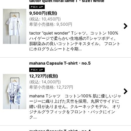
tactor quiet floral lame T・size1 white
9,500
円
(税別)
(
税込
:
10,450
円
)
希望小売価格
:
9,500
円
tactor “quiet wonder” Tシャツ。コットン 100%
ハイゲージで柔らかい生地感のTシャツボディ。
肌馴染みの良いコットンテキスタイル。 フロント
にホログラムシートと今期…
mahana Capsule T-shirt・no.5
12,727
円
(税別)
(
税込
:
14,000
円
)
希望小売価格
:
12,727
円
mahana Tシャツ コットン100% 肌に優しいジャ
ージーに織り上げた天竺を採用。丸胴でサイドに
縫い目がありません。クルーネックモデル。 オリ
ジナルグラフィックをフロント・バックにイン
ク…