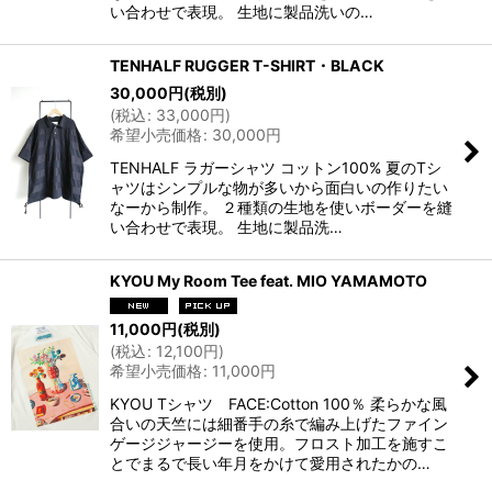
い合わせで表現。 生地に製品洗いの…
TENHALF RUGGER T-SHIRT・BLACK
30,000
円
(税別)
(
税込
:
33,000
円
)
希望小売価格
:
30,000
円
TENHALF ラガーシャツ コットン100% 夏のTシ
ャツはシンプルな物が多いから面白いの作りたい
なーから制作。 ２種類の生地を使いボーダーを縫
い合わせで表現。 生地に製品洗…
KYOU My Room Tee feat. MIO YAMAMOTO
11,000
円
(税別)
(
税込
:
12,100
円
)
希望小売価格
:
11,000
円
KYOU Tシャツ FACE:Cotton 100％ 柔らかな風
合いの天竺には細番手の糸で編み上げたファイン
ゲージジャージーを使用。フロスト加工を施すこ
とでまるで長い年月をかけて愛用されたかの…