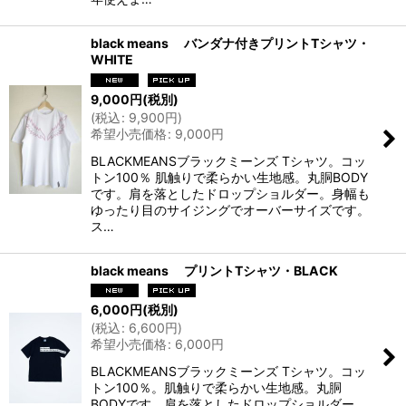
black means バンダナ付きプリントTシャツ・
WHITE
9,000
円
(税別)
(
税込
:
9,900
円
)
希望小売価格
:
9,000
円
BLACKMEANSブラックミーンズ Tシャツ。コッ
トン100％ 肌触りで柔らかい生地感。丸胴BODY
です。肩を落としたドロップショルダー。身幅も
ゆったり目のサイジングでオーバーサイズです。
ス…
black means プリントTシャツ・BLACK
6,000
円
(税別)
(
税込
:
6,600
円
)
希望小売価格
:
6,000
円
BLACKMEANSブラックミーンズ Tシャツ。コッ
トン100％。肌触りで柔らかい生地感。丸胴
BODYです。肩を落としたドロップショルダー。