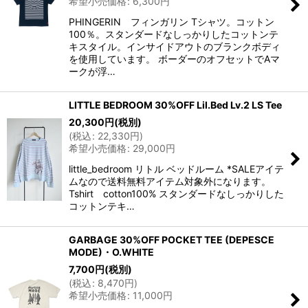
希望小売価格
:
6,300
円
PHINGERIN フィンガリン Tシャツ。コットン
100％。スタンダードなしっかりしたコットンテ
キスタイル。インサイドアウトのブランクボディ
を使用しています。 ボーダーのオフセットでAマ
ークが浮…
LITTLE BEDROOM 30%OFF Lil.Bed Lv.2 LS Tee
20,300
円
(税別)
(
税込
:
22,330
円
)
希望小売価格
:
29,000
円
little_bedroom リトル ベッドルーム *SALEアイテ
ムなので送料無料アイテム対象外になります。
Tshirt cotton100% スタンダードなしっかりした
コットンテキ…
GARBAGE 30%OFF POCKET TEE (DEPESCE
MODE)・O.WHITE
7,700
円
(税別)
(
税込
:
8,470
円
)
希望小売価格
:
11,000
円