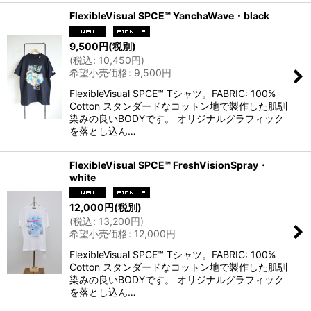
FlexibleVisual SPCE™ YanchaWave・black
9,500
円
(税別)
(
税込
:
10,450
円
)
希望小売価格
:
9,500
円
FlexibleVisual SPCE™ Tシャツ。FABRIC: 100%
Cotton スタンダードなコットン地で製作した肌馴
染みの良いBODYです。 オリジナルグラフィック
を落とし込ん…
FlexibleVisual SPCE™ FreshVisionSpray・
white
12,000
円
(税別)
(
税込
:
13,200
円
)
希望小売価格
:
12,000
円
FlexibleVisual SPCE™ Tシャツ。FABRIC: 100%
Cotton スタンダードなコットン地で製作した肌馴
染みの良いBODYです。 オリジナルグラフィック
を落とし込ん…