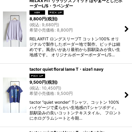
RELAX FIT リラックスフィット ぼやぁ〜としたボ
ーダーL/S・ラベンダー
8,800
円
(税別)
(
税込
:
9,680
円
)
希望小売価格
:
8,800
円
RELAXFIT ロングスリーブT コットン100% オリ
ジナルで製作したボーダー地で製作。ピッチは細
めです。風合いがあり最初から肌馴染みが良い生
地感です。 オリジナルボーダーボーダーL/S…
tactor quiet floral lame T・size1 navy
9,500
円
(税別)
(
税込
:
10,450
円
)
希望小売価格
:
9,500
円
tactor “quiet wonder” Tシャツ。コットン 100%
ハイゲージで柔らかい生地感のTシャツボディ。
肌馴染みの良いコットンテキスタイル。 フロント
にホログラムシートと今期…