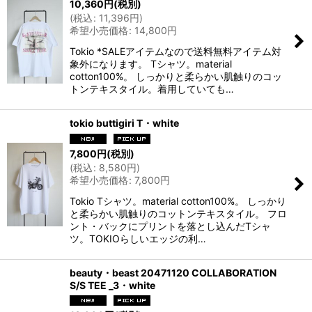
10,360
円
(税別)
(
税込
:
11,396
円
)
希望小売価格
:
14,800
円
Tokio *SALEアイテムなので送料無料アイテム対
象外になります。 Tシャツ。material
cotton100%。 しっかりと柔らかい肌触りのコッ
トンテキスタイル。着用していても…
tokio buttigiri T・white
7,800
円
(税別)
(
税込
:
8,580
円
)
希望小売価格
:
7,800
円
Tokio Tシャツ。material cotton100%。 しっかり
と柔らかい肌触りのコットンテキスタイル。 フロ
ント・バックにプリントを落とし込んだTシャ
ツ。TOKIOらしいエッジの利…
beauty・beast 20471120 COLLABORATION
S/S TEE _3・white