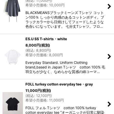
(
税込
:
11,000
円
)
希望小売価格
:
10,000
円
BLACKMEANSブラックミーンズ Tシャツ コット
ン100％ しっかり肉感のあるコットンボディ。ブ
ラックカラーから日焼けしてフェードしたような
色合いになっています。 七分丈Tシャツ。フロ…
ES.U SS T-shirts・white
8,000
円
(税別)
(
税込
:
8,800
円
)
希望小売価格
:
8,000
円
Everyday Standard. Uniform Clothing
brand,based in Japan Tシャツ cotton 100% 毛
羽立ちが少なく、なめらかな質感の綿コーマ…
FOLL turkey cotton everyday tee・gray
11,000
円
(税別)
(
税込
:
12,100
円
)
希望小売価格
:
11,000
円
FOLL フォル Tシャツ cotton 100% turkey
cotton everyday tee “オーガニックが日常に馴染