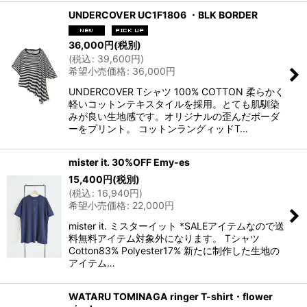
UNDERCOVER UC1F1806 ・BLK BORDER
36,000
円
(税別)
(
税込
:
39,600
円
)
希望小売価格
:
36,000
円
UNDERCOVER Tシャツ 100% COTTON 柔らかく
軽いコットンテキスタイルを採用。とても肌馴染
みが良い生地感です。オリジナルの歪んだボーダ
ーをプリント。 コットンラングィッドT…
mister it. 30%OFF Emy-es
15,400
円
(税別)
(
税込
:
16,940
円
)
希望小売価格
:
22,000
円
mister it. ミスターイット *SALEアイテムなので送
料無料アイテム対象外になります。 Tシャツ
Cotton83% Polyester17% 新たに制作した生地の
アイテム…
WATARU TOMINAGA ringer T-shirt・flower