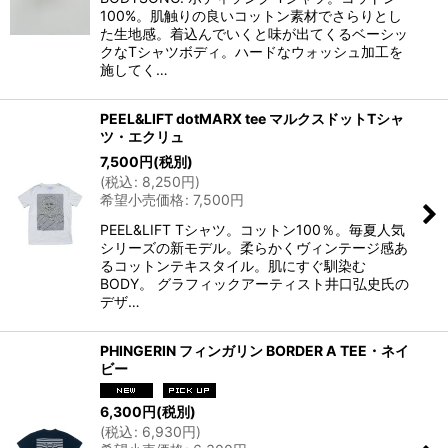
100%。肌触りの良いコットン素材でさらりとし
た生地感。着込んでいくと味が出てくるベーシッ
クなTシャツボディ。ハードなウォッシュ加工を
施してく…
PEEL&LIFT dotMARX tee マルクスドットTシャ
ツ・エクリュ
7,500
円
(税別)
(
税込
:
8,250
円
)
希望小売価格
:
7,500
円
PEEL&LIFT Tシャツ。コットン100％。毎夏人気
シリーズの新モデル。柔らかくヴィンテージ感あ
るコットンテキスタイル。肌にすぐ馴染む
BODY。 グラフィックアーティスト井口弘史氏の
デザ…
PHINGERIN フィンガリン BORDER A TEE・ネイ
ビー
6,300
円
(税別)
(
税込
:
6,930
円
)