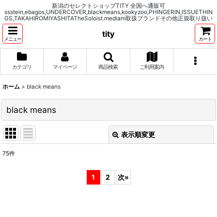
新潟のセレクトショップTITY 全国へ通販可
ssstein,ebagos,UNDERCOVER,blackmeans,kookyzoo,PHINGERIN,ISSUETHIN
GS,TAKAHIROMIYASHITATheSoloist.mediam取扱ブランドその他正規取り扱い
tity
メニュー
カート
カテゴリ
マイページ
商品検索
ご利用案内
ホーム
>
black means
black means
表示順変更
閉じる
75
件
表示数
:
1
2
次
»
並び順
:
絞り込む