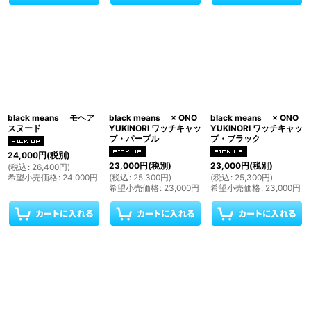
black means モヘア
black means × ONO
black means × ONO
スヌード
YUKINORI ワッチキャッ
YUKINORI ワッチキャッ
プ・パープル
プ・ブラック
24,000
円
(税別)
23,000
円
(税別)
23,000
円
(税別)
(
税込
:
26,400
円
)
希望小売価格
:
24,000
円
(
税込
:
25,300
円
)
(
税込
:
25,300
円
)
希望小売価格
:
23,000
円
希望小売価格
:
23,000
円