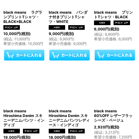
black means ラグラ
black means バンダ
black means プリン
ンプリントTシャツ・
ナ付きプリントTシャ
トTシャツ・BLACK
BLACK×BLACK
ツ・WHITE
6,000
円
(税別)
10,000
円
(税別)
9,000
円
(税別)
(
税込
:
6,600
円
)
(
税込
:
11,000
円
)
(
税込
:
9,900
円
)
希望小売価格
:
6,000
円
希望小売価格
:
10,000
円
希望小売価格
:
9,000
円
black means
black means
black means
Hiroshima Denim スキ
Hiroshima Denim スキ
60%OFF レザーフラッ
ニーデニムパンツ・イン
ニーデニムパンツレディ
シーズ・ベージュ
ディゴ
ース・インディゴ
2,920
円
(税別)
(
税込
:
3,212
円
)
希望小売価格
:
7,300
円
19,000
円
(税別)
18,000
円
(税別)