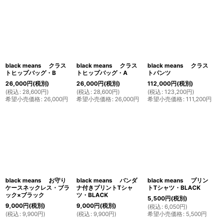
black means クラス
black means クラス
black means クラス
トヒップバッグ・B
トヒップバッグ・A
トパンツ
26,000
円
(税別)
26,000
円
(税別)
112,000
円
(税別)
(
税込
:
28,600
円
)
(
税込
:
28,600
円
)
(
税込
:
123,200
円
)
希望小売価格
:
26,000
円
希望小売価格
:
26,000
円
希望小売価格
:
111,200
円
black means お守り
black means バンダ
black means プリン
ケースネックレス・ブラ
ナ付きプリントTシャ
トTシャツ・BLACK
ック×ブラック
ツ・BLACK
5,500
円
(税別)
9,000
円
(税別)
9,000
円
(税別)
(
税込
:
6,050
円
)
(
税込
:
9,900
円
)
(
税込
:
9,900
円
)
希望小売価格
:
5,500
円