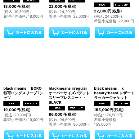
18,000
円
(税別)
22,000
円
(税別)
22,000
円
(税別)
(
税込
:
19,800
円
)
(
税込
:
24,200
円
)
希望小売価格
:
18,000
円
希望小売価格
:
22,000
円
(
税込
:
24,200
円
)
希望小売価格
:
22,000
円
black means BORO
blackmeans irregular
black means x
転写ロングスリーブTシ
オーバーサイズパデット
beauty:beast レザート
ャツ
スリーブレスコート・
ラッカージャケット
BLACK
19,000
円
(税別)
155,000
円
(税別)
86,000
円
(税別)
(
税込
:
20,900
円
)
(
税込
:
170,500
円
)
希望小売価格
:
19,000
円
(
税込
:
94,600
円
)
希望小売価格
:
希望小売価格
:
86,000
円
155,000
円