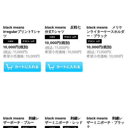
black means
black means 反戦七
black means メリケ
irregularプリントTシャ
分丈Tシャツ
ンライターケースホルダ
ツ
ー・ブラック
10,000
円
(税別)
10,000
円
(税別)
10,000
円
(税別)
(
税込
:
11,000
円
)
(
税込
:
11,000
円
)
希望小売価格
:
10,000
円
(
税込
:
11,000
円
)
希望小売価格
:
10,000
円
希望小売価格
:
10,000
円
black means 刺繍レ
black means 刺繍レ
black means 刺繍レ
ザーポーチ・ブルー
ザーミニポーチ・レッド
ザーミニポーチ・ブラッ
ク