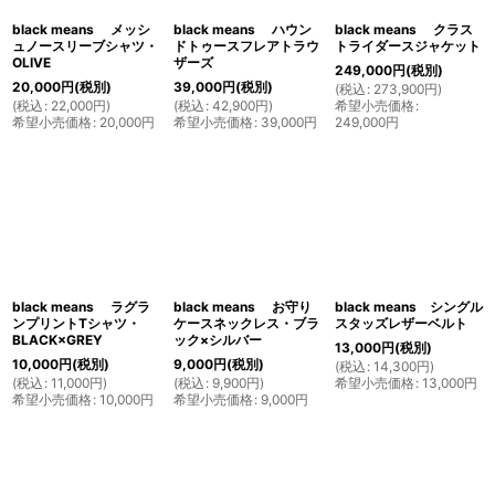
black means メッシ
black means ハウン
black means クラス
ュノースリーブシャツ・
ドトゥースフレアトラウ
トライダースジャケット
OLIVE
ザーズ
249,000
円
(税別)
20,000
円
(税別)
39,000
円
(税別)
(
税込
:
273,900
円
)
(
税込
:
22,000
円
)
(
税込
:
42,900
円
)
希望小売価格
:
希望小売価格
:
20,000
円
希望小売価格
:
39,000
円
249,000
円
black means ラグラ
black means お守り
black means シングル
ンプリントTシャツ・
ケースネックレス・ブラ
スタッズレザーベルト
BLACK×GREY
ック×シルバー
13,000
円
(税別)
10,000
円
(税別)
9,000
円
(税別)
(
税込
:
14,300
円
)
(
税込
:
11,000
円
)
(
税込
:
9,900
円
)
希望小売価格
:
13,000
円
希望小売価格
:
10,000
円
希望小売価格
:
9,000
円