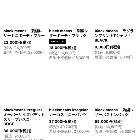
black means 刺繍レ
black means 刺繍レ
black means ラグラ
ザーミニポーチ・ブルー
ザーポーチ・ブラック
ンプリントTシャツ・
BLACK
22,000
円
(税別)
9,000
円
(税別)
(
税込
:
24,200
円
)
18,000
円
(税別)
希望小売価格
:
22,000
円
(
税込
:
9,900
円
)
(
税込
:
19,800
円
)
希望小売価格
:
9,000
円
希望小売価格
:
18,000
円
blackmeans irregular
blackmeans irregular
black means 刺繍レ
オーバーサイズパデット
カーゴスキニーパンツ
ザーボストンバッグ
スリーブレスコート・
37,000
円
(税別)
55,000
円
(税別)
BEIGE
(
税込
:
40,700
円
)
(
税込
:
60,500
円
)
86,000
円
(税別)
希望小売価格
:
37,000
円
希望小売価格
:
55,000
円
(
税込
:
94,600
円
)