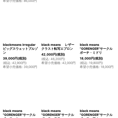
希望小売価格
:
86,000
円
blackmeans irregular
black means レザー
black means
ビッグスウェットブルゾ
クラスト転写エプロン
"GORENGER"サークル
ン
ポーチ・ミドリ
42,000
円
(税別)
39,000
円
(税別)
18,000
円
(税別)
(
税込
:
46,200
円
)
(
税込
:
42,900
円
)
希望小売価格
:
42,000
円
(
税込
:
19,800
円
)
希望小売価格
:
39,000
円
希望小売価格
:
18,000
円
black means
black means
black means
"GORENGER"サークル
"GORENGER"サークル
"GORENGER"サークル