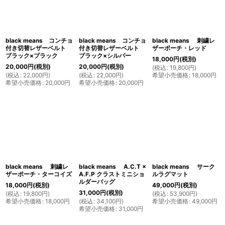
black means コンチョ
black means コンチョ
black means 刺繍レ
付き切替レザーベルト
付き切替レザーベルト
ザーポーチ・レッド
ブラック×ブラック
ブラック×シルバー
18,000
円
(税別)
20,000
円
(税別)
20,000
円
(税別)
(
税込
:
19,800
円
)
(
税込
:
22,000
円
)
(
税込
:
22,000
円
)
希望小売価格
:
18,000
円
希望小売価格
:
20,000
円
希望小売価格
:
20,000
円
black means 刺繍レ
black means A.C.T ×
black means サーク
ザーポーチ・ターコイズ
A.F.P クラストミニショ
ルラグマット
ルダーバッグ
18,000
円
(税別)
49,000
円
(税別)
31,000
円
(税別)
(
税込
:
19,800
円
)
(
税込
:
53,900
円
)
希望小売価格
:
18,000
円
(
税込
:
34,100
円
)
希望小売価格
:
49,000
円
希望小売価格
:
31,000
円