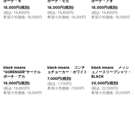
ポーチ・キ
ポーチ・モモ
ポーチ・アオ
18,000
円
(税別)
18,000
円
(税別)
18,000
円
(税別)
(
税込
:
19,800
円
)
(
税込
:
19,800
円
)
(
税込
:
19,800
円
)
希望小売価格
:
18,000
円
希望小売価格
:
18,000
円
希望小売価格
:
18,000
円
black means
black means コンチ
black means メッシ
"GORENGER"サークル
ョチョーカー・ホワイト
ュノースリーブシャツ・
ポーチ・アカ
BLACK
7,000
円
(税別)
18,000
円
(税別)
20,000
円
(税別)
(
税込
:
7,700
円
)
(
税込
:
19,800
円
)
希望小売価格
:
7,000
円
(
税込
:
22,000
円
)
希望小売価格
:
18,000
円
希望小売価格
:
20,000
円