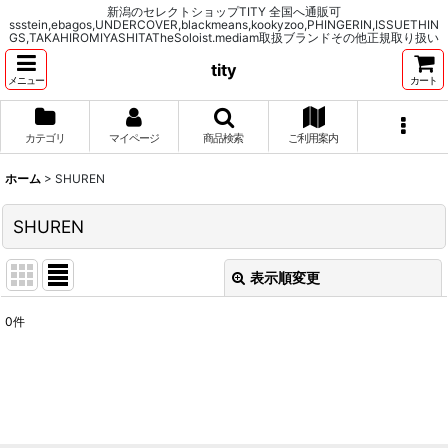
新潟のセレクトショップTITY 全国へ通販可
ssstein,ebagos,UNDERCOVER,blackmeans,kookyzoo,PHINGERIN,ISSUETHIN
GS,TAKAHIROMIYASHITATheSoloist.mediam取扱ブランドその他正規取り扱い
tity
メニュー
カート
カテゴリ
マイページ
商品検索
ご利用案内
ホーム
>
SHUREN
SHUREN
表示順変更
閉じる
0
件
表示数
:
並び順
:
絞り込む