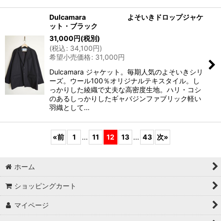
Dulcamara よそいきドロップジャケ
ット・ブラック
31,000
円
(税別)
(
税込
:
34,100
円
)
希望小売価格
:
31,000
円
Dulcamara ジャケット。毎期人気のよそいきシリ
ーズ。ウール100％オリジナルテキスタイル。し
っかりした綾織で丈夫な高密度生地。ハリ・コシ
のあるしっかりしたギャバジンファブリック軽い
羽織として…
«
前
1
...
11
12
13
...
43
次
»
ホーム
ショッピングカート
マイページ