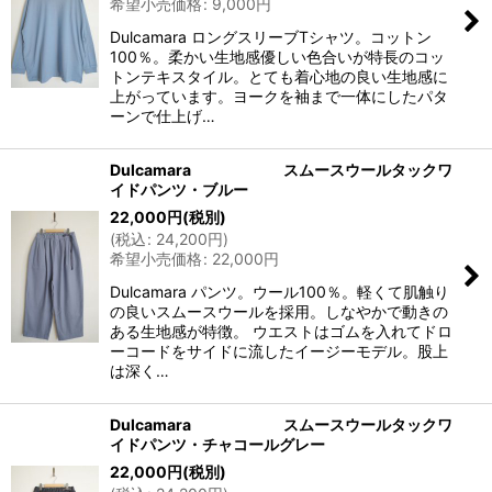
希望小売価格
:
9,000
円
Dulcamara ロングスリーブTシャツ。コットン
100％。柔かい生地感優しい色合いが特長のコッ
トンテキスタイル。とても着心地の良い生地感に
上がっています。ヨークを袖まで一体にしたパタ
ーンで仕上げ…
Dulcamara スムースウールタックワ
イドパンツ・ブルー
22,000
円
(税別)
(
税込
:
24,200
円
)
希望小売価格
:
22,000
円
Dulcamara パンツ。ウール100％。軽くて肌触り
の良いスムースウールを採用。しなやかで動きの
ある生地感が特徴。 ウエストはゴムを入れてドロ
ーコードをサイドに流したイージーモデル。股上
は深く…
Dulcamara スムースウールタックワ
イドパンツ・チャコールグレー
22,000
円
(税別)