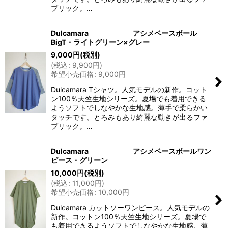
ブリック。…
Dulcamara アシメベースボール
BigT・ライトグリーン×グレー
9,000
円
(税別)
(
税込
:
9,900
円
)
希望小売価格
:
9,000
円
Dulcamara Tシャツ。人気モデルの新作。コット
ン100％天竺生地シリーズ。夏場でも着用できる
ようソフトでしなやかな生地感。薄手で柔らかい
タッチです。とろみもあり綺麗な動きが出るファ
ブリック。…
Dulcamara アシメベースボールワン
ピース・グリーン
10,000
円
(税別)
(
税込
:
11,000
円
)
希望小売価格
:
10,000
円
Dulcamara カットソーワンピース。人気モデルの
新作。コットン100％天竺生地シリーズ。夏場で
も着用できるようソフトでしなやかな生地感。薄