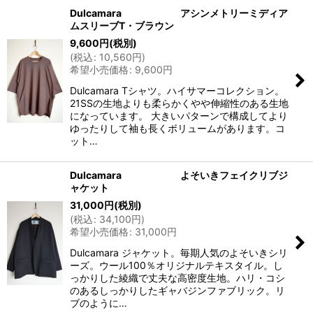
Dulcamara アシンメトリーミディア
ムスリーブT・ブラウン
9,600
円
(税別)
(
税込
:
10,560
円
)
希望小売価格
:
9,600
円
Dulcamara Tシャツ。ハイサマーコレクション。
21SSの生地よりも柔らかくやや伸縮性のある生地
になっています。 大きいパターンで構成してより
ゆったりして袖も長くボリュームがあります。コ
ット…
Dulcamara よそいきフェイクリブジ
ャケット
31,000
円
(税別)
(
税込
:
34,100
円
)
希望小売価格
:
31,000
円
Dulcamara ジャケット。毎期人気のよそいきシリ
ーズ。ウール100％オリジナルテキスタイル。し
っかりした綾織で丈夫な高密度生地。ハリ・コシ
のあるしっかりしたギャバジンファブリック。リ
ブのように…