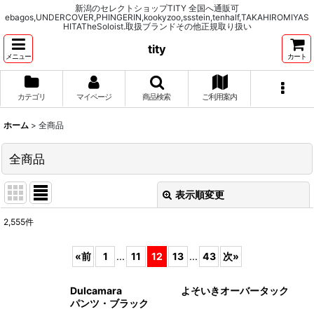
新潟のセレクトショップTITY 全国へ通販可
ebagos,UNDERCOVER,PHINGERIN,kookyzoo,ssstein,tenhalf,TAKAHIROMIYAS
HITATheSoloist.取扱ブランドその他正規取り扱い
tity
メニュー
カート
カテゴリ
マイページ
商品検索
ご利用案内
ホーム
>
全商品
全商品
表示順変更
閉じる
2,555
件
表示数
:
«
前
1
...
11
12
13
...
43
次
»
並び順
:
Dulcamara よそいきオーバータック
パンツ・ブラック
絞り込む