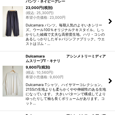
パンツ・ネイビーグレー
23,000
円
(税別)
(
税込
:
25,300
円
)
希望小売価格
:
23,000
円
Dulcamara パンツ。毎期人気のよそいきシリー
ズ。ウール100％オリジナルテキスタイル。しっ
かりした綾織で丈夫な高密度生地。ハリ・コシの
あるしっかりしたギャバジンファブリック。ウエ
ストはゴム・…
Dulcamara アシンメトリーミディア
ムスリーブT・キナリ
9,600
円
(税別)
(
税込
:
10,560
円
)
希望小売価格
:
9,600
円
Dulcamara Tシャツ。ハイサマーコレクション。
21SSの生地よりも柔らかくやや伸縮性のある生地
になっています。 大きいパターンで構成してより
ゆったりして袖も長くボリュームがあります。コ
ット…