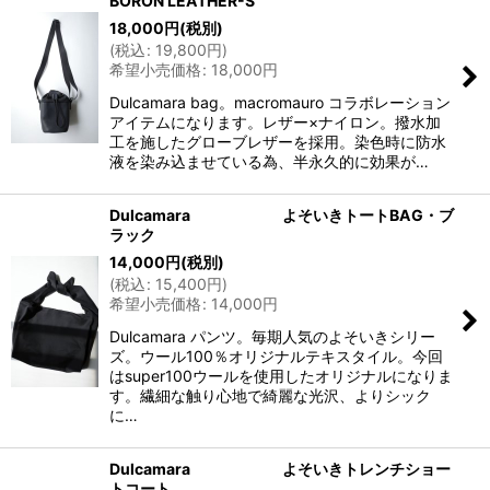
BORON LEATHER-S
18,000
円
(税別)
(
税込
:
19,800
円
)
希望小売価格
:
18,000
円
Dulcamara bag。macromauro コラボレーション
アイテムになります。レザー×ナイロン。撥水加
工を施したグローブレザーを採用。染色時に防水
液を染み込ませている為、半永久的に効果が…
Dulcamara よそいきトートBAG・ブ
ラック
14,000
円
(税別)
(
税込
:
15,400
円
)
希望小売価格
:
14,000
円
Dulcamara パンツ。毎期人気のよそいきシリー
ズ。ウール100％オリジナルテキスタイル。今回
はsuper100ウールを使用したオリジナルになりま
す。繊細な触り心地で綺麗な光沢、よりシック
に…
Dulcamara よそいきトレンチショー
トコート