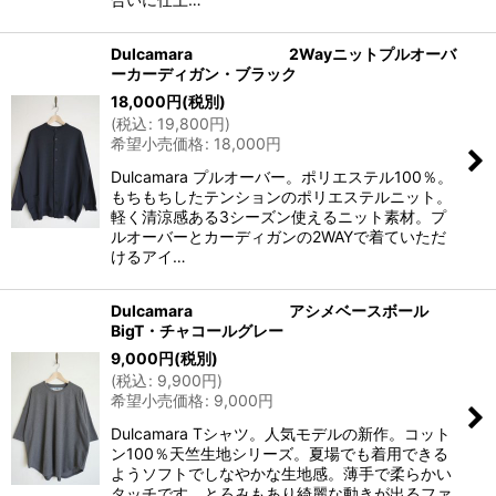
Dulcamara 2Wayニットプルオーバ
ーカーディガン・ブラック
18,000
円
(税別)
(
税込
:
19,800
円
)
希望小売価格
:
18,000
円
Dulcamara プルオーバー。ポリエステル100％。
もちもちしたテンションのポリエステルニット。
軽く清涼感ある3シーズン使えるニット素材。プ
ルオーバーとカーディガンの2WAYで着ていただ
けるアイ…
Dulcamara アシメベースボール
BigT・チャコールグレー
9,000
円
(税別)
(
税込
:
9,900
円
)
希望小売価格
:
9,000
円
Dulcamara Tシャツ。人気モデルの新作。コット
ン100％天竺生地シリーズ。夏場でも着用できる
ようソフトでしなやかな生地感。薄手で柔らかい
タッチです。とろみもあり綺麗な動きが出るファ