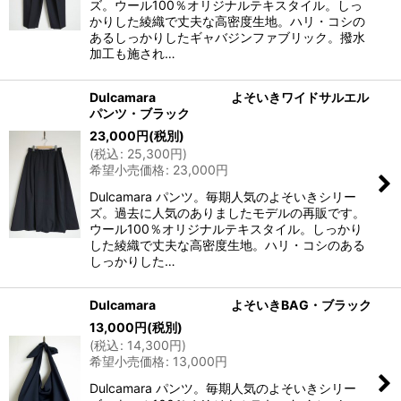
ズ。ウール100％オリジナルテキスタイル。しっ
かりした綾織で丈夫な高密度生地。ハリ・コシの
あるしっかりしたギャバジンファブリック。撥水
加工も施され…
Dulcamara よそいきワイドサルエル
パンツ・ブラック
23,000
円
(税別)
(
税込
:
25,300
円
)
希望小売価格
:
23,000
円
Dulcamara パンツ。毎期人気のよそいきシリー
ズ。過去に人気のありましたモデルの再販です。
ウール100％オリジナルテキスタイル。しっかり
した綾織で丈夫な高密度生地。ハリ・コシのある
しっかりした…
Dulcamara よそいきBAG・ブラック
13,000
円
(税別)
(
税込
:
14,300
円
)
希望小売価格
:
13,000
円
Dulcamara パンツ。毎期人気のよそいきシリー