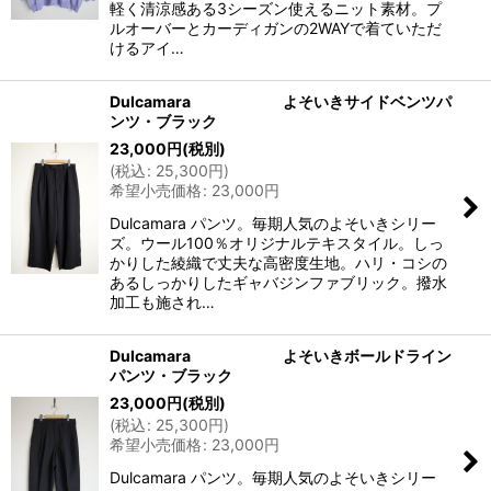
軽く清涼感ある3シーズン使えるニット素材。プ
ルオーバーとカーディガンの2WAYで着ていただ
けるアイ…
Dulcamara よそいきサイドベンツパ
ンツ・ブラック
23,000
円
(税別)
(
税込
:
25,300
円
)
希望小売価格
:
23,000
円
Dulcamara パンツ。毎期人気のよそいきシリー
ズ。ウール100％オリジナルテキスタイル。しっ
かりした綾織で丈夫な高密度生地。ハリ・コシの
あるしっかりしたギャバジンファブリック。撥水
加工も施され…
Dulcamara よそいきボールドライン
パンツ・ブラック
23,000
円
(税別)
(
税込
:
25,300
円
)
希望小売価格
:
23,000
円
Dulcamara パンツ。毎期人気のよそいきシリー