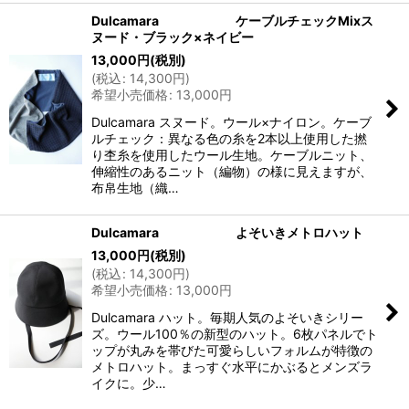
Dulcamara ケーブルチェックMixス
ヌード・ブラック×ネイビー
13,000
円
(税別)
(
税込
:
14,300
円
)
希望小売価格
:
13,000
円
Dulcamara スヌード。ウール×ナイロン。ケーブ
ルチェック：異なる色の糸を2本以上使用した撚
り杢糸を使用したウール生地。ケーブルニット、
伸縮性のあるニット（編物）の様に見えますが、
布帛生地（織…
Dulcamara よそいきメトロハット
13,000
円
(税別)
(
税込
:
14,300
円
)
希望小売価格
:
13,000
円
Dulcamara ハット。毎期人気のよそいきシリー
ズ。ウール100％の新型のハット。6枚パネルでト
ップが丸みを帯びた可愛らしいフォルムが特徴の
メトロハット。まっすぐ水平にかぶるとメンズラ
イクに。少…