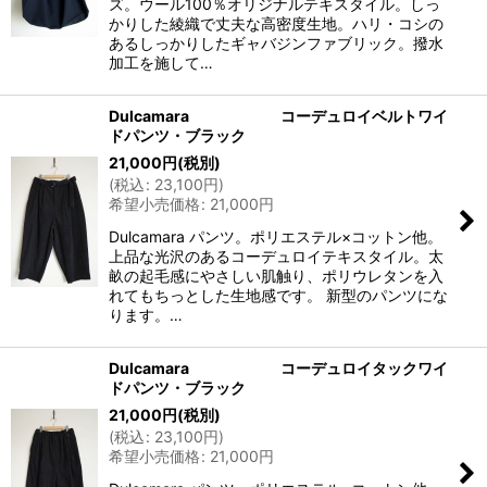
ズ。ウール100％オリジナルテキスタイル。しっ
かりした綾織で丈夫な高密度生地。ハリ・コシの
あるしっかりしたギャバジンファブリック。撥水
加工を施して…
Dulcamara コーデュロイベルトワイ
ドパンツ・ブラック
21,000
円
(税別)
(
税込
:
23,100
円
)
希望小売価格
:
21,000
円
Dulcamara パンツ。ポリエステル×コットン他。
上品な光沢のあるコーデュロイテキスタイル。太
畝の起毛感にやさしい肌触り、ポリウレタンを入
れてもちっとした生地感です。 新型のパンツにな
ります。…
Dulcamara コーデュロイタックワイ
ドパンツ・ブラック
21,000
円
(税別)
(
税込
:
23,100
円
)
希望小売価格
:
21,000
円