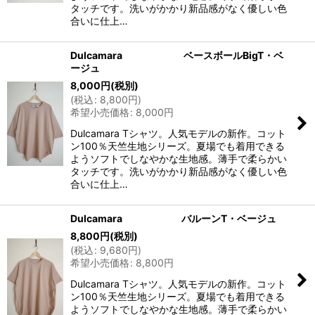
タッチです。洗いがかかり新品感がなく優しい色
合いに仕上…
Dulcamara ベースボールBigT・ベ
ージュ
8,000
円
(税別)
(
税込
:
8,800
円
)
希望小売価格
:
8,000
円
Dulcamara Tシャツ。人気モデルの新作。コット
ン100％天竺生地シリーズ。夏場でも着用できる
ようソフトでしなやかな生地感。薄手で柔らかい
タッチです。洗いがかかり新品感がなく優しい色
合いに仕上…
Dulcamara バルーンT・ベージュ
8,800
円
(税別)
(
税込
:
9,680
円
)
希望小売価格
:
8,800
円
Dulcamara Tシャツ。人気モデルの新作。コット
ン100％天竺生地シリーズ。夏場でも着用できる
ようソフトでしなやかな生地感。薄手で柔らかい