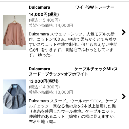
Dulcamara ワイドSWトレーナー
14,000
円
(税別)
(
税込
:
15,400
円
)
希望小売価格
:
14,000
円
Dulcamara スウェットシャツ。人気モデルの新
作。コットン100％。中肉で柔らかくとても着や
すいスウェット生地で制作。何とも言えない中間
色が目を引きます。裏起毛でふわっとしていま
す。 ゆった…
Dulcamara ケーブルチェックMixス
ヌード・ブラック×オフホワイト
13,000
円
(税別)
(
税込
:
14,300
円
)
希望小売価格
:
13,000
円
Dulcamara スヌード。ウール×ナイロン。ケーブ
ルチェック：異なる色の糸を2本以上使用した撚
り杢糸を使用したウール生地。ケーブルニット、
伸縮性のあるニット（編物）の様に見えますが、
布帛生地（織…