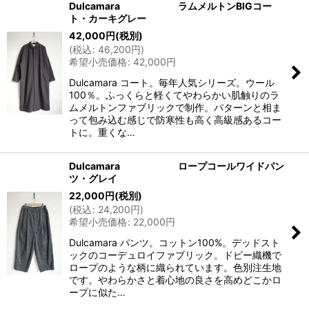
Dulcamara ラムメルトンBIGコー
ト・カーキグレー
42,000
円
(税別)
(
税込
:
46,200
円
)
希望小売価格
:
42,000
円
Dulcamara コート。毎年人気シリーズ。ウール
100％。ふっくらと軽くてやわらかい肌触りのラ
ムメルトンファブリックで制作。パターンと相ま
って包み込む感じで防寒性も高く高級感あるコー
トに。重くな…
Dulcamara ロープコールワイドパン
ツ・グレイ
22,000
円
(税別)
(
税込
:
24,200
円
)
希望小売価格
:
22,000
円
Dulcamara パンツ。コットン100%。デッドスト
ックのコーデュロイファブリック。ドビー織機で
ロープのような柄に織られています。色別注生地
です。やわらかさと着心地の良さを高めどこかロ
ープに似た…