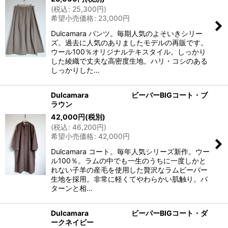
(
税込
:
25,300
円
)
希望小売価格
:
23,000
円
Dulcamara パンツ。毎期人気のよそいきシリー
ズ。過去に人気のありましたモデルの再販です。
ウール100％オリジナルテキスタイル。しっかり
した綾織で丈夫な高密度生地。ハリ・コシのある
しっかりした…
Dulcamara ビーバーBIGコート・ブ
ラウン
42,000
円
(税別)
(
税込
:
46,200
円
)
希望小売価格
:
42,000
円
Dulcamara コート。毎年人気シリーズ新作。ウー
ル100％。ラムの中でも一生のうちに一度しかと
れない子羊の産毛を使用した贅沢なラムビーバー
生地を採用。非常に軽くてやわらかい肌触り。パ
ターンと相…
Dulcamara ビーバーBIGコート・ダ
ークネイビー