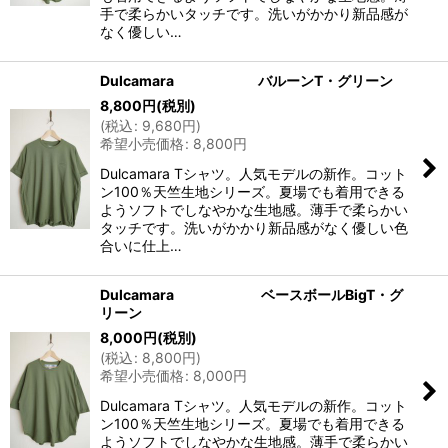
手で柔らかいタッチです。洗いがかかり新品感が
なく優しい…
Dulcamara バルーンT・グリーン
8,800
円
(税別)
(
税込
:
9,680
円
)
希望小売価格
:
8,800
円
Dulcamara Tシャツ。人気モデルの新作。コット
ン100％天竺生地シリーズ。夏場でも着用できる
ようソフトでしなやかな生地感。薄手で柔らかい
タッチです。洗いがかかり新品感がなく優しい色
合いに仕上…
Dulcamara ベースボールBigT・グ
リーン
8,000
円
(税別)
(
税込
:
8,800
円
)
希望小売価格
:
8,000
円
Dulcamara Tシャツ。人気モデルの新作。コット
ン100％天竺生地シリーズ。夏場でも着用できる
ようソフトでしなやかな生地感。薄手で柔らかい