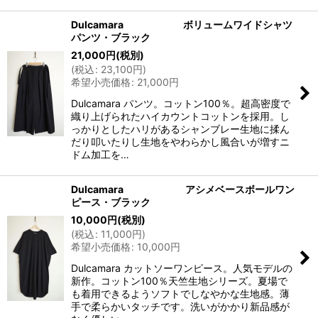
Dulcamara ボリュームワイドシャツ
パンツ・ブラック
21,000
円
(税別)
(
税込
:
23,100
円
)
希望小売価格
:
21,000
円
Dulcamara パンツ。コットン100％。超高密度で
織り上げられたハイカウントコットンを採用。し
っかりとしたハリがあるシャンブレー生地に揉ん
だり叩いたりし生地をやわらかし風合いが増すニ
ドム加工を…
Dulcamara アシメベースボールワン
ピース・ブラック
10,000
円
(税別)
(
税込
:
11,000
円
)
希望小売価格
:
10,000
円
Dulcamara カットソーワンピース。人気モデルの
新作。コットン100％天竺生地シリーズ。夏場で
も着用できるようソフトでしなやかな生地感。薄
手で柔らかいタッチです。洗いがかかり新品感が