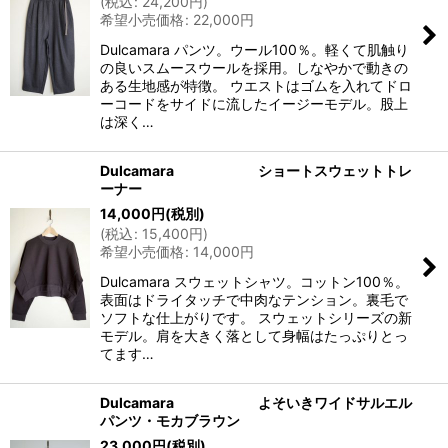
(
税込
:
24,200
円
)
希望小売価格
:
22,000
円
Dulcamara パンツ。ウール100％。軽くて肌触り
の良いスムースウールを採用。しなやかで動きの
ある生地感が特徴。 ウエストはゴムを入れてドロ
ーコードをサイドに流したイージーモデル。股上
は深く…
Dulcamara ショートスウェットトレ
ーナー
14,000
円
(税別)
(
税込
:
15,400
円
)
希望小売価格
:
14,000
円
Dulcamara スウェットシャツ。コットン100％。
表面はドライタッチで中肉なテンション。裏毛で
ソフトな仕上がりです。 スウェットシリーズの新
モデル。肩を大きく落として身幅はたっぷりとっ
てます…
Dulcamara よそいきワイドサルエル
パンツ・モカブラウン
23,000
円
(税別)