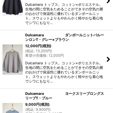
Dulcamara トップス。コットン×ポリエステル。
生地の間に空気をためることができその空気の層
のおかげで保温性に優れているダンボールニッ
ト。スウェットよりもやわらかく軽やかな着心地
でシワにもなり…
Dulcamara ダンボールニットバルー
ンロンT・グレー×ブラウン
12,000
円
(税別)
(
税込
:
13,200
円
)
希望小売価格
:
12,000
円
Dulcamara トップス。コットン×ポリエステル。
生地の間に空気をためることができその空気の層
のおかげで保温性に優れているダンボールニッ
ト。スウェットよりもやわらかく軽やかな着心地
でシワにもなり…
Dulcamara ヨークスリーブロングス
リーブT・ブルー
9,000
円
(税別)
(
税込
:
9,900
円
)