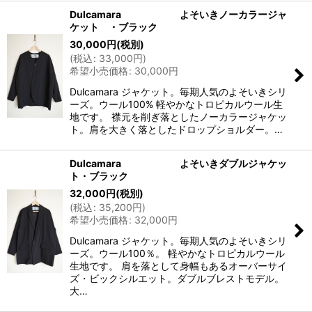
Dulcamara よそいきノーカラージャ
ケット ・ブラック
30,000
円
(税別)
(
税込
:
33,000
円
)
希望小売価格
:
30,000
円
Dulcamara ジャケット。毎期人気のよそいきシリ
ーズ。ウール100% 軽やかなトロピカルウール生
地です。 襟元を削ぎ落としたノーカラージャケッ
ト。肩を大きく落としたドロップショルダー。…
Dulcamara よそいきダブルジャケッ
ト・ブラック
32,000
円
(税別)
(
税込
:
35,200
円
)
希望小売価格
:
32,000
円
Dulcamara ジャケット。毎期人気のよそいきシリ
ーズ。ウール100％。 軽やかなトロピカルウール
生地です。 肩を落として身幅もあるオーバーサイ
ズ・ビックシルエット。ダブルブレストモデル。
大…