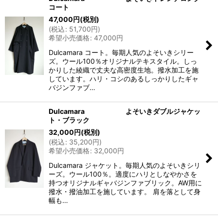
コート
47,000
円
(税別)
(
税込
:
51,700
円
)
希望小売価格
:
47,000
円
Dulcamara コート。毎期人気のよそいきシリー
ズ。ウール100％オリジナルテキスタイル。しっ
かりした綾織で丈夫な高密度生地。撥水加工を施
しています。ハリ・コシのあるしっかりしたギャ
バジンファブ…
Dulcamara よそいきダブルジャケッ
ト・ブラック
32,000
円
(税別)
(
税込
:
35,200
円
)
希望小売価格
:
32,000
円
Dulcamara ジャケット。毎期人気のよそいきシリ
ーズ。ウール100％。適度にハリとしなやかさを
持つオリジナルギャバジンファブリック。AW用に
撥水・撥油加工を施しています。 肩を落として身
幅も…