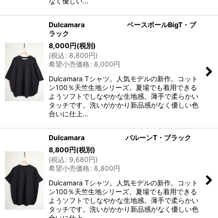
なく優しい…
Dulcamara ベースボールBigT・ブ
ラック
8,000
円
(税別)
(
税込
:
8,800
円
)
希望小売価格
:
8,000
円
Dulcamara Tシャツ。人気モデルの新作。コット
ン100％天竺生地シリーズ。夏場でも着用できる
ようソフトでしなやかな生地感。薄手で柔らかい
タッチです。洗いがかかり新品感がなく優しい色
合いに仕上…
Dulcamara バルーンT・ブラック
8,800
円
(税別)
(
税込
:
9,680
円
)
希望小売価格
:
8,800
円
Dulcamara Tシャツ。人気モデルの新作。コット
ン100％天竺生地シリーズ。夏場でも着用できる
ようソフトでしなやかな生地感。薄手で柔らかい
タッチです。洗いがかかり新品感がなく優しい色
合いに仕上…