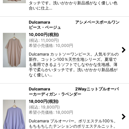
タッチです。洗いがかかり新品感がなく優しい色
合いに仕上…
Dulcamara アシメベースボールワン
ピース・ベージュ
10,000
円
(税別)
(
税込
:
11,000
円
)
希望小売価格
:
10,000
円
Dulcamara カットソーワンピース。人気モデルの
新作。コットン100％天竺生地シリーズ。夏場で
も着用できるようソフトでしなやかな生地感。薄
手で柔らかいタッチです。洗いがかかり新品感が
なく優しい…
Dulcamara 2Wayニットプルオーバ
ーカーディガン・ラベンダー
18,000
円
(税別)
(
税込
:
19,800
円
)
希望小売価格
:
18,000
円
Dulcamara プルオーバー。ポリエステル100％。
もちもちしたテンションのポリエステルニット。