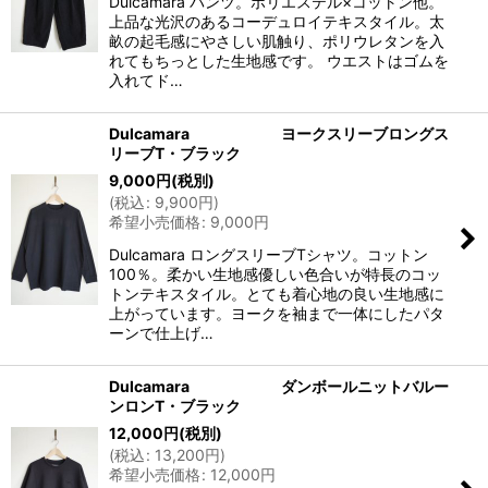
Dulcamara パンツ。ポリエステル×コットン他。
上品な光沢のあるコーデュロイテキスタイル。太
畝の起毛感にやさしい肌触り、ポリウレタンを入
れてもちっとした生地感です。 ウエストはゴムを
入れてド…
Dulcamara ヨークスリーブロングス
リーブT・ブラック
9,000
円
(税別)
(
税込
:
9,900
円
)
希望小売価格
:
9,000
円
Dulcamara ロングスリーブTシャツ。コットン
100％。柔かい生地感優しい色合いが特長のコッ
トンテキスタイル。とても着心地の良い生地感に
上がっています。ヨークを袖まで一体にしたパタ
ーンで仕上げ…
Dulcamara ダンボールニットバルー
ンロンT・ブラック
12,000
円
(税別)
(
税込
:
13,200
円
)
希望小売価格
:
12,000
円