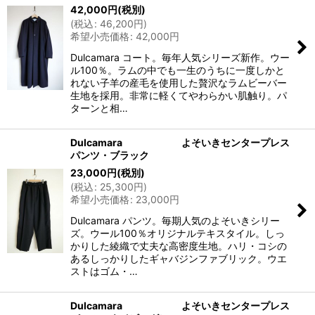
42,000
円
(税別)
(
税込
:
46,200
円
)
希望小売価格
:
42,000
円
Dulcamara コート。毎年人気シリーズ新作。ウー
ル100％。ラムの中でも一生のうちに一度しかと
れない子羊の産毛を使用した贅沢なラムビーバー
生地を採用。非常に軽くてやわらかい肌触り。パ
ターンと相…
Dulcamara よそいきセンタープレス
パンツ・ブラック
23,000
円
(税別)
(
税込
:
25,300
円
)
希望小売価格
:
23,000
円
Dulcamara パンツ。毎期人気のよそいきシリー
ズ。ウール100％オリジナルテキスタイル。しっ
かりした綾織で丈夫な高密度生地。ハリ・コシの
あるしっかりしたギャバジンファブリック。ウエ
ストはゴム・…
Dulcamara よそいきセンタープレス