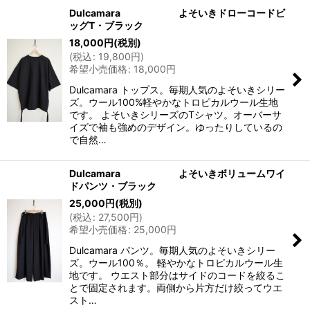
Dulcamara よそいきドローコードビ
ッグT・ブラック
18,000
円
(税別)
(
税込
:
19,800
円
)
希望小売価格
:
18,000
円
Dulcamara トップス。毎期人気のよそいきシリー
ズ。ウール100%軽やかなトロピカルウール生地
です。 よそいきシリーズのTシャツ。オーバーサ
イズで袖も強めのデザイン。ゆったりしているの
で自然…
Dulcamara よそいきボリュームワイ
ドパンツ・ブラック
25,000
円
(税別)
(
税込
:
27,500
円
)
希望小売価格
:
25,000
円
Dulcamara パンツ。毎期人気のよそいきシリー
ズ。ウール100％。 軽やかなトロピカルウール生
地です。 ウエスト部分はサイドのコードを絞るこ
とで固定されます。両側から片方だけ絞ってウエ
スト…