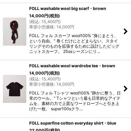
FOLL washable wool big scarf・brown
14,000
円
(税別)
(
税込
:
15,400
円
)
希望小売価格
:
14,000
円
FOLL フォル スカーフ wool100% “身にまとう、
という自由。” 巻くだけにとどまらない、スタイ
リングそのものを拡張するために設計したビッグ
ニットスカーフ。 25ssシーズンにリ…
FOLL washable wool wardrobe tee・brown
14,000
円
(税別)
(
税込
:
15,400
円
)
希望小売価格
:
14,000
円
FOLL フォル Tシャツ wool100% “静かに整う、日
常のウール。” Tシャツという最も日常的なアイテ
ムを、素材の力で上質なワードローブへと引き上
げた一枚。 super100sクラ…
FOLL superfine cotton everyday shirt・blue
22,000
円
(税別)