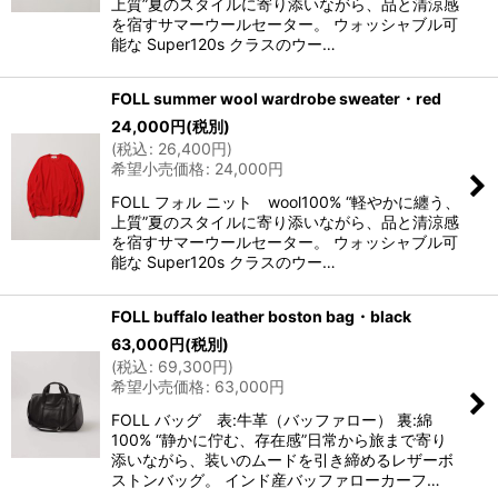
上質”夏のスタイルに寄り添いながら、品と清涼感
を宿すサマーウールセーター。 ウォッシャブル可
能な Super120s クラスのウー…
FOLL summer wool wardrobe sweater・red
24,000
円
(税別)
(
税込
:
26,400
円
)
希望小売価格
:
24,000
円
FOLL フォル ニット wool100% “軽やかに纏う、
上質”夏のスタイルに寄り添いながら、品と清涼感
を宿すサマーウールセーター。 ウォッシャブル可
能な Super120s クラスのウー…
FOLL buffalo leather boston bag・black
63,000
円
(税別)
(
税込
:
69,300
円
)
希望小売価格
:
63,000
円
FOLL バッグ 表:牛革（バッファロー） 裏:綿
100% “静かに佇む、存在感”日常から旅まで寄り
添いながら、装いのムードを引き締めるレザーボ
ストンバッグ。 インド産バッファローカーフ…