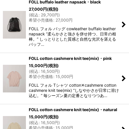
FOLL buffalo leather napsack・black
27,000
円
(税別)
(
税込
:
29,700
円
)
希望小売価格
:
27,000
円
FOLL フォル バッグ cowleather buffalo leather
napsack “柔らかさと強さを併せ持つ、日常の相
棒。” しっとりとした質感と自然な光沢を湛える
バッフ…
FOLL cotton cashmere knit tee(mix)・pink
15,000
円
(税別)
(
税込
:
16,500
円
)
希望小売価格
:
15,000
円
FOLL フォル Tシャツ cotton✕cashmere cotton
cashmere knit tee(mix) “しなやかさが日常に溶け
込む。” 毎シーズン夏の定番となりつつあ…
FOLL cotton cashmere knit tee(mix)・natural
15,000
円
(税別)
(
税込
:
16,500
円
)
希望小売価格
:
15,000
円