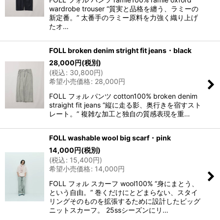
wardrobe trouser “質実と品格を纏う、ラミーの
新定番。” 太番手のラミー原料を力強く織り上げ
たオ…
FOLL broken denim stright fit jeans・black
28,000
円
(税別)
(
税込
:
30,800
円
)
希望小売価格
:
28,000
円
FOLL フォル パンツ cotton100% broken denim
straight fit jeans “縦に走る影、奥行きを宿すスト
レート。” 複雑な加工と独自の質感表現を重…
FOLL washable wool big scarf・pink
14,000
円
(税別)
(
税込
:
15,400
円
)
希望小売価格
:
14,000
円
FOLL フォル スカーフ wool100% “身にまとう、
という自由。” 巻くだけにとどまらない、スタイ
リングそのものを拡張するために設計したビッグ
ニットスカーフ。 25ssシーズンにリ…