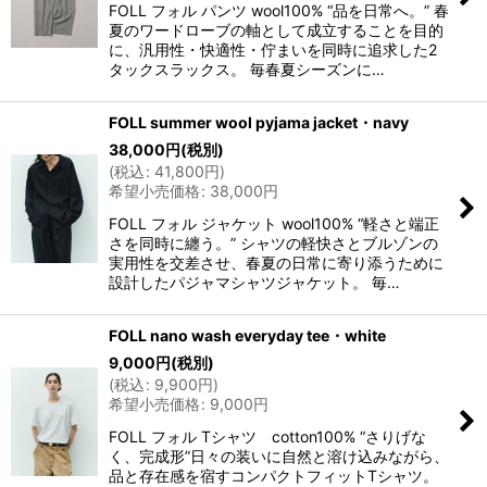
FOLL フォル パンツ wool100% “品を日常へ。” 春
夏のワードローブの軸として成立することを目的
に、汎用性・快適性・佇まいを同時に追求した2
タックスラックス。 毎春夏シーズンに…
FOLL summer wool pyjama jacket・navy
38,000
円
(税別)
(
税込
:
41,800
円
)
希望小売価格
:
38,000
円
FOLL フォル ジャケット wool100% “軽さと端正
さを同時に纏う。” シャツの軽快さとブルゾンの
実用性を交差させ、春夏の日常に寄り添うために
設計したパジャマシャツジャケット。 毎…
FOLL nano wash everyday tee・white
9,000
円
(税別)
(
税込
:
9,900
円
)
希望小売価格
:
9,000
円
FOLL フォル Tシャツ cotton100% “さりげな
く、完成形”日々の装いに自然と溶け込みながら、
品と存在感を宿すコンパクトフィットTシャツ。