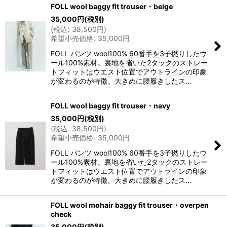
FOLL wool baggy fit trouser・beige
35,000
円
(税別)
(
税込
:
38,500
円
)
希望小売価格
:
35,000
円
FOLL パンツ wool100% 60番手を3子撚りしたウ
ール100%素材。裏地を省いた2タックのストレー
トフィットはウエスト位置でアウトラインの印象
が変わるのが特徴。大きめに腰履きしたス…
FOLL wool baggy fit trouser・navy
35,000
円
(税別)
(
税込
:
38,500
円
)
希望小売価格
:
35,000
円
FOLL パンツ wool100% 60番手を3子撚りしたウ
ール100%素材。裏地を省いた2タックのストレー
トフィットはウエスト位置でアウトラインの印象
が変わるのが特徴。大きめに腰履きしたス…
FOLL wool mohair baggy fit trouser・overpen
check
35,000
円
(税別)