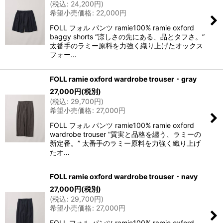
(
税込
:
24,200
円
)
希望小売価格
:
22,000
円
FOLL フォル パンツ ramie100% ramie oxford
baggy shorts “涼しさの先にある、品とタフさ。”
太番手のラミー原料を力強く織り上げたオックス
フォー…
FOLL ramie oxford wardrobe trouser・gray
27,000
円
(税別)
(
税込
:
29,700
円
)
希望小売価格
:
27,000
円
FOLL フォル パンツ ramie100% ramie oxford
wardrobe trouser “質実と品格を纏う、ラミーの
新定番。” 太番手のラミー原料を力強く織り上げ
たオ…
FOLL ramie oxford wardrobe trouser・navy
27,000
円
(税別)
(
税込
:
29,700
円
)
希望小売価格
:
27,000
円
FOLL フォル パンツ ramie100% ramie oxford