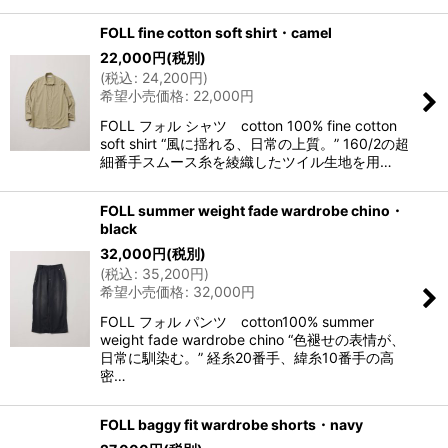
FOLL fine cotton soft shirt・camel
22,000
円
(税別)
(
税込
:
24,200
円
)
希望小売価格
:
22,000
円
FOLL フォル シャツ cotton 100% fine cotton
soft shirt “風に揺れる、日常の上質。” 160/2の超
細番手スムース糸を綾織したツイル生地を用…
FOLL summer weight fade wardrobe chino・
black
32,000
円
(税別)
(
税込
:
35,200
円
)
希望小売価格
:
32,000
円
FOLL フォル パンツ cotton100% summer
weight fade wardrobe chino “色褪せの表情が、
日常に馴染む。” 経糸20番手、緯糸10番手の高
密…
FOLL baggy fit wardrobe shorts・navy