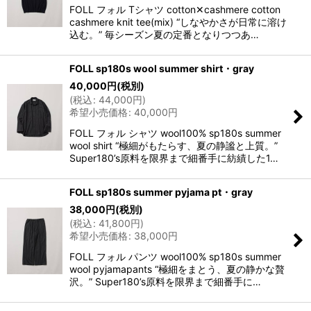
FOLL フォル Tシャツ cotton✕cashmere cotton
cashmere knit tee(mix) “しなやかさが日常に溶け
込む。” 毎シーズン夏の定番となりつつあ…
FOLL sp180s wool summer shirt・gray
40,000
円
(税別)
(
税込
:
44,000
円
)
希望小売価格
:
40,000
円
FOLL フォル シャツ wool100% sp180s summer
wool shirt “極細がもたらす、夏の静謐と上質。”
Super180’s原料を限界まで細番手に紡績した1…
FOLL sp180s summer pyjama pt・gray
38,000
円
(税別)
(
税込
:
41,800
円
)
希望小売価格
:
38,000
円
FOLL フォル パンツ wool100% sp180s summer
wool pyjamapants “極細をまとう、夏の静かな贅
沢。” Super180’s原料を限界まで細番手に…