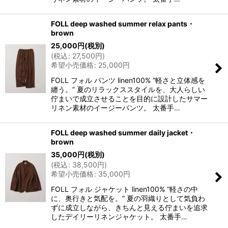
FOLL deep washed summer relax pants・
brown
25,000
円
(税別)
(
税込
:
27,500
円
)
希望小売価格
:
25,000
円
FOLL フォル パンツ linen100% “軽さと立体感を
纏う。” 夏のリラックススタイルを、大人らしい
佇まいで成立させることを目的に設計したサマー
リネン素材のイージーパンツ。 太番手…
FOLL deep washed summer daily jacket・
brown
35,000
円
(税別)
(
税込
:
38,500
円
)
希望小売価格
:
35,000
円
FOLL フォル ジャケット linen100% “軽さの中
に、奥行きと気配を。” 夏の羽織りとして気負わ
ずに成立しながら、きちんと見える佇まいを追求
したデイリーリネンジャケット。 太番手…