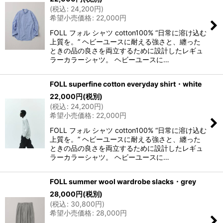
(
税込
:
24,200
円
)
希望小売価格
:
22,000
円
FOLL フォル シャツ cotton100% “日常に溶け込む
上質を。” ヘビーユースに耐える強さと、纏った
ときの品の良さを両立するために設計したレギュ
ラーカラーシャツ。 ヘビーユースに…
FOLL superfine cotton everyday shirt・white
22,000
円
(税別)
(
税込
:
24,200
円
)
希望小売価格
:
22,000
円
FOLL フォル シャツ cotton100% “日常に溶け込む
上質を。” ヘビーユースに耐える強さと、纏った
ときの品の良さを両立するために設計したレギュ
ラーカラーシャツ。 ヘビーユースに…
FOLL summer wool wardrobe slacks・grey
28,000
円
(税別)
(
税込
:
30,800
円
)
希望小売価格
:
28,000
円