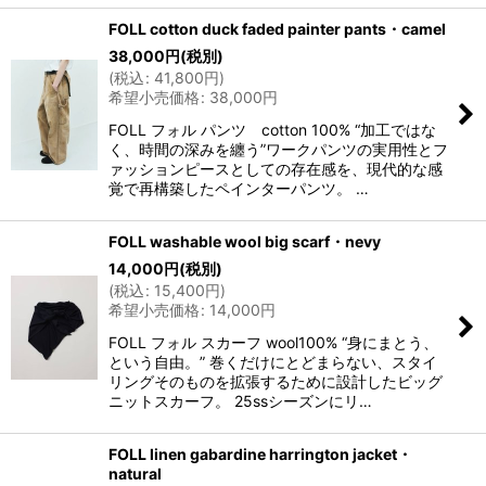
FOLL cotton duck faded painter pants・camel
38,000
円
(税別)
(
税込
:
41,800
円
)
希望小売価格
:
38,000
円
FOLL フォル パンツ cotton 100% “加工ではな
く、時間の深みを纏う”ワークパンツの実用性とフ
ァッションピースとしての存在感を、現代的な感
覚で再構築したペインターパンツ。 …
FOLL washable wool big scarf・nevy
14,000
円
(税別)
(
税込
:
15,400
円
)
希望小売価格
:
14,000
円
FOLL フォル スカーフ wool100% “身にまとう、
という自由。” 巻くだけにとどまらない、スタイ
リングそのものを拡張するために設計したビッグ
ニットスカーフ。 25ssシーズンにリ…
FOLL linen gabardine harrington jacket・
natural