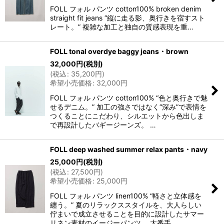
FOLL フォル パンツ cotton100% broken denim
straight fit jeans “縦に走る影、奥行きを宿すスト
レート。” 複雑な加工と独自の質感表現を重…
FOLL tonal overdye baggy jeans・brown
32,000
円
(税別)
(
税込
:
35,200
円
)
希望小売価格
:
32,000
円
FOLL フォル パンツ cotton100% “色と奥行きで魅
せるデニム。” 加工の強さではなく“深み”で表情を
つくることにこだわり、シルエットから色出しま
で再設計したバギージーンズ。 …
FOLL deep washed summer relax pants・navy
25,000
円
(税別)
(
税込
:
27,500
円
)
希望小売価格
:
25,000
円
FOLL フォル パンツ linen100% “軽さと立体感を
纏う。” 夏のリラックススタイルを、大人らしい
佇まいで成立させることを目的に設計したサマー
リネン素材のイージーパンツ。 太番手…