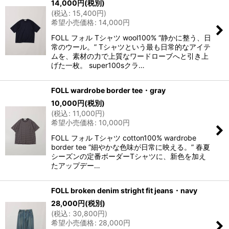
14,000
円
(税別)
(
税込
:
15,400
円
)
希望小売価格
:
14,000
円
FOLL フォル Tシャツ wool100% “静かに整う、日
常のウール。” Tシャツという最も日常的なアイテ
ムを、素材の力で上質なワードローブへと引き上
げた一枚。 super100sクラ…
FOLL wardrobe border tee・gray
10,000
円
(税別)
(
税込
:
11,000
円
)
希望小売価格
:
10,000
円
FOLL フォル Tシャツ cotton100% wardrobe
border tee “細やかな色味が日常に映える。” 春夏
シーズンの定番ボーダーTシャツに、新色を加え
たアップデー…
FOLL broken denim stright fit jeans・navy
28,000
円
(税別)
(
税込
:
30,800
円
)
希望小売価格
:
28,000
円