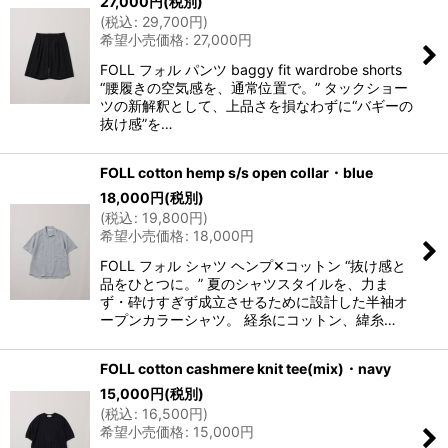
27,000
円
(税別)
(
税込
:
29,700
円
)
希望小売価格
:
27,000
円
FOLL フォル パンツ baggy fit wardrobe shorts
“腰履きの空気感を、通常位置で。” タックショー
ツの新解釈として、上品さを損なわずに“バギーの
抜け感”を…
FOLL cotton hemp s/s open collar・blue
18,000
円
(税別)
(
税込
:
19,800
円
)
希望小売価格
:
18,000
円
FOLL フォル シャツ ヘンプ✕コットン “抜け感と
品をひとつに。” 夏のシャツスタイルを、力ま
ず・砕けすぎず成立させるために設計した半袖オ
ープンカラーシャツ。 経糸にコットン、緯糸…
FOLL cotton cashmere knit tee(mix)・navy
15,000
円
(税別)
(
税込
:
16,500
円
)
希望小売価格
:
15,000
円