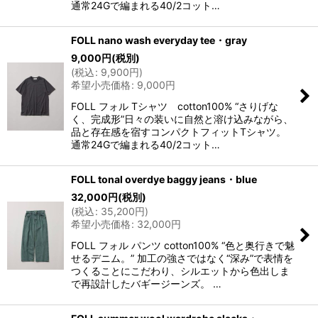
通常24Gで編まれる40/2コット…
FOLL nano wash everyday tee・gray
9,000
円
(税別)
(
税込
:
9,900
円
)
希望小売価格
:
9,000
円
FOLL フォル Tシャツ cotton100% “さりげな
く、完成形”日々の装いに自然と溶け込みながら、
品と存在感を宿すコンパクトフィットTシャツ。
通常24Gで編まれる40/2コット…
FOLL tonal overdye baggy jeans・blue
32,000
円
(税別)
(
税込
:
35,200
円
)
希望小売価格
:
32,000
円
FOLL フォル パンツ cotton100% “色と奥行きで魅
せるデニム。” 加工の強さではなく“深み”で表情を
つくることにこだわり、シルエットから色出しま
で再設計したバギージーンズ。 …