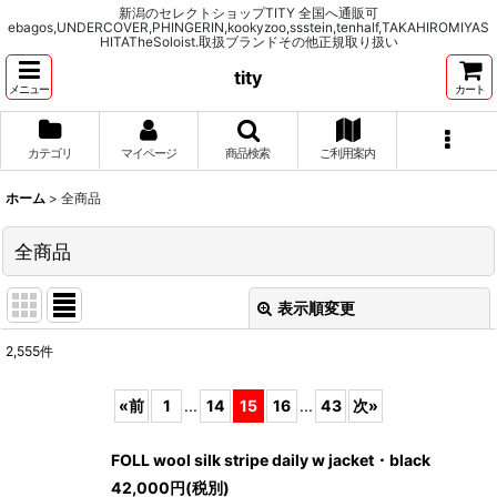
新潟のセレクトショップTITY 全国へ通販可
ebagos,UNDERCOVER,PHINGERIN,kookyzoo,ssstein,tenhalf,TAKAHIROMIYAS
HITATheSoloist.取扱ブランドその他正規取り扱い
tity
メニュー
カート
カテゴリ
マイページ
商品検索
ご利用案内
ホーム
>
全商品
全商品
表示順変更
閉じる
2,555
件
表示数
:
«
前
1
...
14
15
16
...
43
次
»
並び順
:
FOLL wool silk stripe daily w jacket・black
42,000
円
(税別)
絞り込む