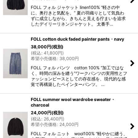
FOLL フォル ジャケット linen100% “軽さの中
に、奥行きと気配を。” 夏の羽織りとして気負わ
ずに成立しながら、きちんと見える佇まいを追求
したデイリーリネンジャケット。 太番手…
FOLL cotton duck faded painter pants・navy
38,000
円
(税別)
(
税込
:
41,800
円
)
希望小売価格
:
38,000
円
FOLL フォル パンツ cotton 100% “加工ではな
く、時間の深みを纏う”ワークパンツの実用性とフ
ァッションピースとしての存在感を、現代的な感
覚で再構築したペインターパンツ。 …
FOLL summer wool wardrobe sweater・
charcoal
24,000
円
(税別)
(
税込
:
26,400
円
)
希望小売価格
:
24,000
円
FOLL フォル ニット wool100% “軽やかに纏う、