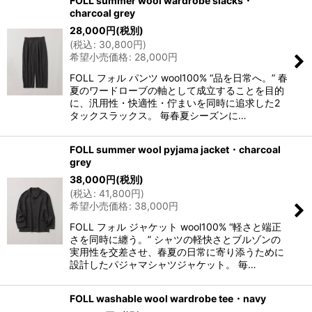
FOLL summer wool wardrobe slacks・
charcoal grey
28,000
円
(税別)
(
税込
:
30,800
円
)
希望小売価格
:
28,000
円
FOLL フォル パンツ wool100% “品を日常へ。” 春
夏のワードローブの軸として成立することを目的
に、汎用性・快適性・佇まいを同時に追求した2
タックスラックス。 毎春夏シーズンに…
FOLL summer wool pyjama jacket・charcoal
grey
38,000
円
(税別)
(
税込
:
41,800
円
)
希望小売価格
:
38,000
円
FOLL フォル ジャケット wool100% “軽さと端正
さを同時に纏う。” シャツの軽快さとブルゾンの
実用性を交差させ、春夏の日常に寄り添うために
設計したパジャマシャツジャケット。 毎…
FOLL washable wool wardrobe tee・navy