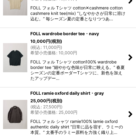
FOLL フォル Tシャツ cotton✕cashmere cotton
cashmere knit tee(mix) “しなやかさが日常に溶け
込む。” 毎シーズン夏の定番となりつつあ…
FOLL wardrobe border tee・navy
10,000
円
(税別)
(
税込
:
11,000
円
)
希望小売価格
:
10,000
円
FOLL フォル Tシャツ cotton100% wardrobe
border tee “細やかな色味が日常に映える。” 春夏
シーズンの定番ボーダーTシャツに、新色を加え
たアップデー…
FOLL ramie oxford daily shirt・gray
25,000
円
(税別)
(
税込
:
27,500
円
)
希望小売価格
:
25,000
円
FOLL フォル シャツ ramie100% lamie oxford
authentic daily shirt “日常に品を宿す、ラミーの
本質。” 太番手のラミー原料を力強く織り上…