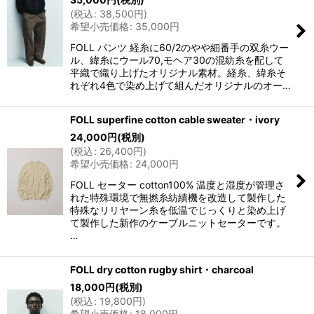
(
税込
:
38,500
円
)
希望小売価格
:
35,000
円
FOLL パンツ 経糸に60/2のやや細番手の双糸ウー
ル、緯糸にウール70,モヘア30の混紡糸を配して
平織で織り上げたオリジナル素材。経糸、緯糸そ
れぞれ4色で染め上げて組んだオリジナルのオー…
FOLL superfine cotton cable sweater・ivory
24,000
円
(税別)
(
税込
:
26,400
円
)
希望小売価格
:
24,000
円
FOLL セーター cotton100% 温度と湿度が管理さ
れた特殊環境で無撚糸紡績機を改造して製作した
特殊なリリヤーン糸を低温でじっくりと染め上げ
て製作した新作のケーブルニットセーターです。
…
FOLL dry cotton rugby shirt・charcoal
18,000
円
(税別)
(
税込
:
19,800
円
)
希望小売価格
:
18,000
円