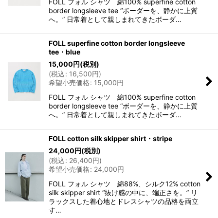
FOLL フォル シャツ 綿100% superfine cotton
border longsleeve tee “ボーダーを、静かに上質
へ。” 日常着として親しまれてきたボーダ…
FOLL superfine cotton border longsleeve
tee・blue
15,000
円
(税別)
(
税込
:
16,500
円
)
希望小売価格
:
15,000
円
FOLL フォル シャツ 綿100% superfine cotton
border longsleeve tee “ボーダーを、静かに上質
へ。” 日常着として親しまれてきたボーダ…
FOLL cotton silk skipper shirt・stripe
24,000
円
(税別)
(
税込
:
26,400
円
)
希望小売価格
:
24,000
円
FOLL フォル シャツ 綿88%、シルク12% cotton
silk skipper shirt “抜け感の中に、端正さを。” リ
ラックスした着心地とドレスシャツの品格を両立
す…