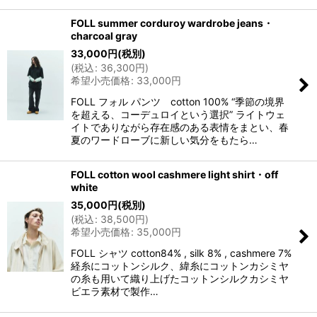
FOLL summer corduroy wardrobe jeans・
charcoal gray
33,000
円
(税別)
(
税込
:
36,300
円
)
希望小売価格
:
33,000
円
FOLL フォル パンツ cotton 100% “季節の境界
を超える、コーデュロイという選択” ライトウェ
イトでありながら存在感のある表情をまとい、春
夏のワードローブに新しい気分をもたら…
FOLL cotton wool cashmere light shirt・off
white
35,000
円
(税別)
(
税込
:
38,500
円
)
希望小売価格
:
35,000
円
FOLL シャツ cotton84% , silk 8% , cashmere 7%
経糸にコットンシルク、緯糸にコットンカシミヤ
の糸も用いて織り上げたコットンシルクカシミヤ
ビエラ素材で製作…