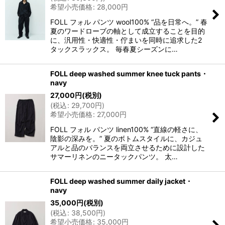
希望小売価格
:
28,000
円
FOLL フォル パンツ wool100% “品を日常へ。” 春
夏のワードローブの軸として成立することを目的
に、汎用性・快適性・佇まいを同時に追求した2
タックスラックス。 毎春夏シーズンに…
FOLL deep washed summer knee tuck pants・
navy
27,000
円
(税別)
(
税込
:
29,700
円
)
希望小売価格
:
27,000
円
FOLL フォル パンツ linen100% “直線の軽さに、
陰影の深みを。” 夏のボトムスタイルに、カジュ
アルと品のバランスを両立させるために設計した
サマーリネンのニータックパンツ。 太…
FOLL deep washed summer daily jacket・
navy
35,000
円
(税別)
(
税込
:
38,500
円
)
希望小売価格
:
35,000
円