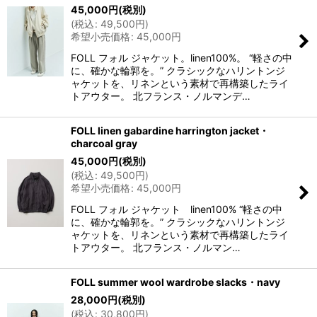
45,000
円
(税別)
(
税込
:
49,500
円
)
希望小売価格
:
45,000
円
FOLL フォル ジャケット。linen100%。 “軽さの中
に、確かな輪郭を。” クラシックなハリントンジ
ャケットを、リネンという素材で再構築したライ
トアウター。 北フランス・ノルマンデ…
FOLL linen gabardine harrington jacket・
charcoal gray
45,000
円
(税別)
(
税込
:
49,500
円
)
希望小売価格
:
45,000
円
FOLL フォル ジャケット linen100% “軽さの中
に、確かな輪郭を。” クラシックなハリントンジ
ャケットを、リネンという素材で再構築したライ
トアウター。 北フランス・ノルマン…
FOLL summer wool wardrobe slacks・navy
28,000
円
(税別)
(
税込
:
30,800
円
)