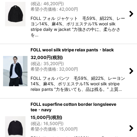
(
税込
:
46,200
円
)
希望小売価格
:
42,000
円
FOLL フォル ジャケット 毛59%、絹22%、レー
ヨン14%、麻4%、ポリエステル1% wool silk
stripe daily w jacket “力強さの中に、柔らかさ
を…
FOLL wool silk stripe relax pants・black
32,000
円
(税別)
(
税込
:
35,200
円
)
希望小売価格
:
32,000
円
FOLL フォル パンツ 毛59%、絹22%、レーヨン
14%、麻4%、ポリエステル1% wool silk stripe
relax pants “力を抜いても、品は残る。” 上質…
FOLL superfine cotton border longsleeve
tee・navy
15,000
円
(税別)
(
税込
:
16,500
円
)
希望小売価格
:
15,000
円