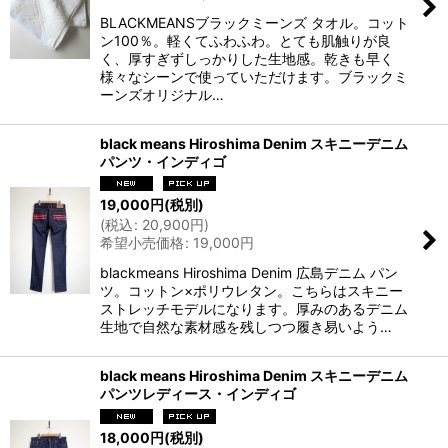
BLACKMEANSブラックミーンズ タオル。コット
ン100％。軽くてふわふわ。とても肌触りが良
く、厚すぎずしっかりした生地感。乾きも早く
様々なシーンで使っていただけます。ブラックミ
ーンズオリジナル…
black means Hiroshima Denim スキニーデニム
パンツ・インディゴ
19,000
円
(税別)
(
税込
:
20,900
円
)
希望小売価格
:
19,000
円
blackmeans Hiroshima Denim 広島デニム パン
ツ。コットン×ポリウレタン。こちらはスキニー
ストレッチモデルになります。厚みのあるデニム
生地で自然な素材感を残しつつ履き易いよう…
black means Hiroshima Denim スキニーデニム
パンツレディース・インディゴ
18,000
円
(税別)