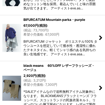
めなコットン地を採用。着込んでいくと味の雰囲
気が出てきます。 アーティストeve.as…
BIFURCATUM Mountain parka・purple
67,000
円
(税別)
(
税込
:
73,700
円
)
希望小売価格
:
67,000
円
BIFURCATUM ジャケット ポリエステル100% タ
ウンユースを想定していて撥水性・透湿性に優れ
たテキスタイル。軽くてシャリ感のある気持ちの
良い生地感です。 アーティストeve.asa…
black means 60%OFF レザーフラッシーズ・
ベージュ
2,920
円
(税別)
(
税込
:
3,212
円
)
希望小売価格
:
7,300
円
*SALEアイテムなので送料無料アイテム対象外に
なります。 BLACKMEANSブラックミーンズ フラ
ッシーズ。スコットランドの民族衣装キルト。リ
ボンのついた靴下留めになります。レザーで製作