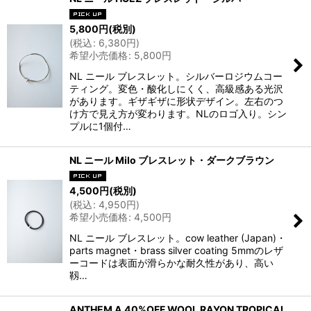
5,800
円
(税別)
(
税込
:
6,380
円
)
希望小売価格
:
5,800
円
NL ニール ブレスレット。シルバーロジウムコー
ティング。変色・酸化しにくく、高級感ある光沢
があります。ギザギザに形状デザイン。左右のつ
け方で見え方が変わります。NLのロゴ入り。シン
プルに1個付…
NL ニール Milo ブレスレット・ダークブラウン
4,500
円
(税別)
(
税込
:
4,950
円
)
希望小売価格
:
4,500
円
NL ニール ブレスレット。cow leather (Japan)・
parts magnet・brass silver coating 5mmのレザ
ーコードは表面が滑らかな耐久性があり、高い
靱…
ANTHEM A 40%OFF WOOL RAYON TROPICAL