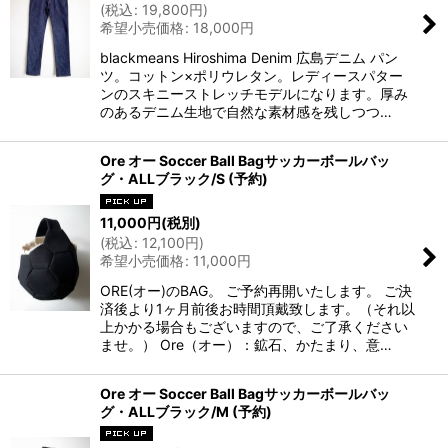
(
税込
:
19,800
円
)
希望小売価格
:
18,000
円
blackmeans Hiroshima Denim 広島デニム パン
ツ。コットン×ポリウレタン。レディースパター
ンのスキニーストレッチモデルになります。厚み
のあるデニム生地で自然な素材感を残しつつ…
Ore オー Soccer Ball Bagサッカーボールバッ
グ・ALLブラック/S (予約)
11,000
円
(税別)
(
税込
:
12,100
円
)
希望小売価格
:
11,000
円
ORE(オー)のBAG。 ご予約再開いたします。 ご決
済後より1ヶ月前後お時間頂戴致します。（それ以
上かかる場合もございますので、ご了承ください
ませ。） Ore（オー）：鉱石、かたまり、意…
Ore オー Soccer Ball Bagサッカーボールバッ
グ・ALLブラック/M (予約)