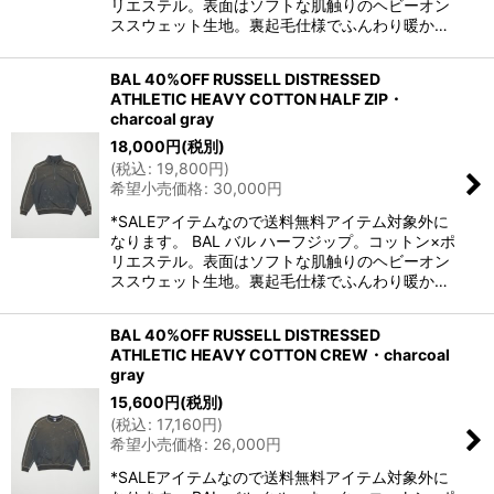
リエステル。表面はソフトな肌触りのヘビーオン
ススウェット生地。裏起毛仕様でふんわり暖か…
BAL 40%OFF RUSSELL DISTRESSED
ATHLETIC HEAVY COTTON HALF ZIP・
charcoal gray
18,000
円
(税別)
(
税込
:
19,800
円
)
希望小売価格
:
30,000
円
*SALEアイテムなので送料無料アイテム対象外に
なります。 BAL バル ハーフジップ。コットン×ポ
リエステル。表面はソフトな肌触りのヘビーオン
ススウェット生地。裏起毛仕様でふんわり暖か…
BAL 40%OFF RUSSELL DISTRESSED
ATHLETIC HEAVY COTTON CREW・charcoal
gray
15,600
円
(税別)
(
税込
:
17,160
円
)
希望小売価格
:
26,000
円
*SALEアイテムなので送料無料アイテム対象外に