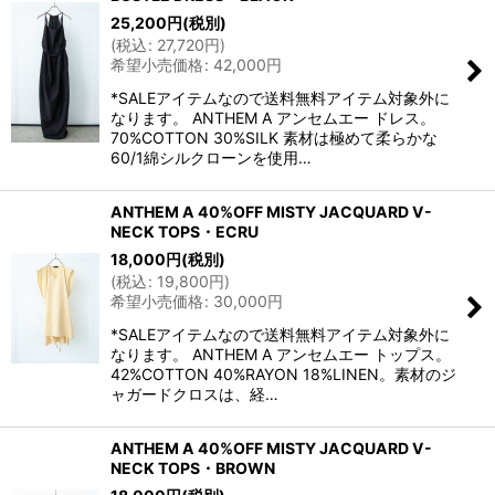
25,200
円
(税別)
(
税込
:
27,720
円
)
希望小売価格
:
42,000
円
*SALEアイテムなので送料無料アイテム対象外に
なります。 ANTHEM A アンセムエー ドレス。
70%COTTON 30%SILK 素材は極めて柔らかな
60/1綿シルクローンを使用…
ANTHEM A 40%OFF MISTY JACQUARD V-
NECK TOPS・ECRU
18,000
円
(税別)
(
税込
:
19,800
円
)
希望小売価格
:
30,000
円
*SALEアイテムなので送料無料アイテム対象外に
なります。 ANTHEM A アンセムエー トップス。
42%COTTON 40%RAYON 18%LINEN。素材のジ
ャガードクロスは、経…
ANTHEM A 40%OFF MISTY JACQUARD V-
NECK TOPS・BROWN