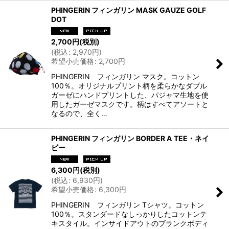
PHINGERIN フィンガリン MASK GAUZE GOLF
DOT
2,700
円
(税別)
(
税込
:
2,970
円
)
希望小売価格
:
2,700
円
PHINGERIN フィンガリン マスク。コットン
100％。オリジナルプリント柄を柔らかなダブル
ガーゼにハンドプリントした、パジャマ生地を使
用したガーゼマスクです。柄はすべてアソートと
なるので、全く…
PHINGERIN フィンガリン BORDER A TEE・ネイ
ビー
6,300
円
(税別)
(
税込
:
6,930
円
)
希望小売価格
:
6,300
円
PHINGERIN フィンガリン Tシャツ。コットン
100％。スタンダードなしっかりしたコットンテ
キスタイル。インサイドアウトのブランクボディ