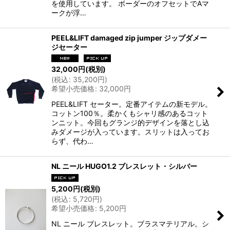
を使用しています。 ボーダーのオフセットでAマ
ークが浮…
PEEL&LIFT damaged zip jumper ジップダメー
ジセーター
32,000
円
(税別)
(
税込
:
35,200
円
)
希望小売価格
:
32,000
円
PEEL&LIFT セーター。定番アイテムの新モデル。
コットン100％。柔かくもシャリ感のあるコット
ンニット。今回もグランジ的デザインを落とし込
みダメージが入っています。スリットは入ってお
らず、代わ…
NL ニール HUGO1.2 ブレスレット・シルバー
5,200
円
(税別)
(
税込
:
5,720
円
)
希望小売価格
:
5,200
円
NL ニール ブレスレット。ブラスマテリアル。シ