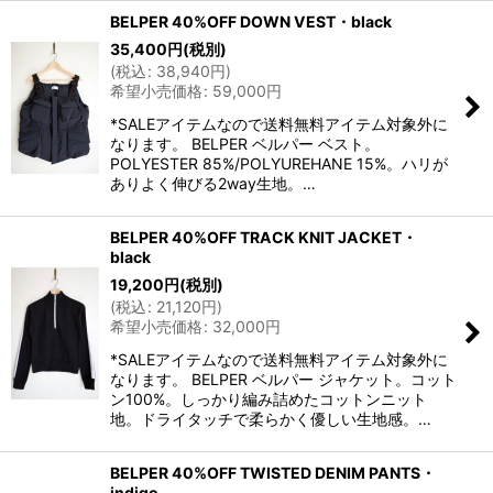
BELPER 40%OFF DOWN VEST・black
35,400
円
(税別)
(
税込
:
38,940
円
)
希望小売価格
:
59,000
円
*SALEアイテムなので送料無料アイテム対象外に
なります。 BELPER ベルパー ベスト。
POLYESTER 85%/POLYUREHANE 15%。ハリが
ありよく伸びる2way生地。…
BELPER 40%OFF TRACK KNIT JACKET・
black
19,200
円
(税別)
(
税込
:
21,120
円
)
希望小売価格
:
32,000
円
*SALEアイテムなので送料無料アイテム対象外に
なります。 BELPER ベルパー ジャケット。コット
ン100%。しっかり編み詰めたコットンニット
地。ドライタッチで柔らかく優しい生地感。…
BELPER 40%OFF TWISTED DENIM PANTS・
indigo