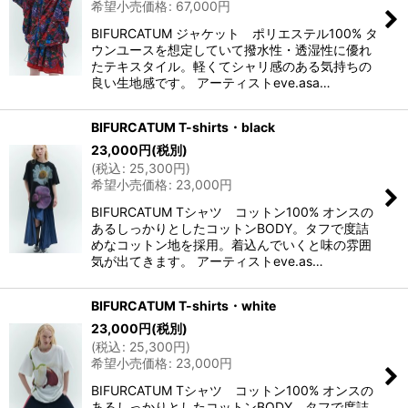
希望小売価格
:
67,000
円
BIFURCATUM ジャケット ポリエステル100% タ
ウンユースを想定していて撥水性・透湿性に優れ
たテキスタイル。軽くてシャリ感のある気持ちの
良い生地感です。 アーティストeve.asa…
BIFURCATUM T-shirts・black
23,000
円
(税別)
(
税込
:
25,300
円
)
希望小売価格
:
23,000
円
BIFURCATUM Tシャツ コットン100% オンスの
あるしっかりとしたコットンBODY。タフで度詰
めなコットン地を採用。着込んでいくと味の雰囲
気が出てきます。 アーティストeve.as…
BIFURCATUM T-shirts・white
23,000
円
(税別)
(
税込
:
25,300
円
)
希望小売価格
:
23,000
円
BIFURCATUM Tシャツ コットン100% オンスの
あるしっかりとしたコットンBODY。タフで度詰