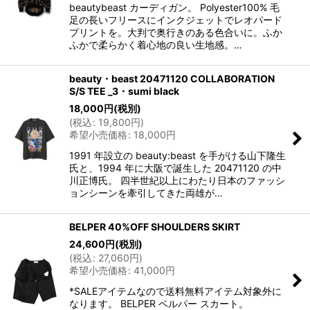
beautybeast カーディガン。 Polyester100% 毛
足の長いフリースにインクジェットでレオパード
プリントを。大判で奥行きのある色合いに。ふか
ふかで柔らかく着心地の良い生地感。…
beauty・beast 20471120 COLLABORATION
S/S TEE _3・sumi black
18,000
円
(税別)
(
税込
:
19,800
円
)
希望小売価格
:
18,000
円
1991 年設立の beauty:beast を手がける山下隆生
氏と、1994 年に大阪で誕生した 20471120 の中
川正博氏。 四半世紀以上にわたり日本のファッシ
ョンシーンを牽引してきた両雄が…
BELPER 40%OFF SHOULDERS SKIRT
24,600
円
(税別)
(
税込
:
27,060
円
)
希望小売価格
:
41,000
円
*SALEアイテムなので送料無料アイテム対象外に
なります。 BELPER ベルパー スカート。