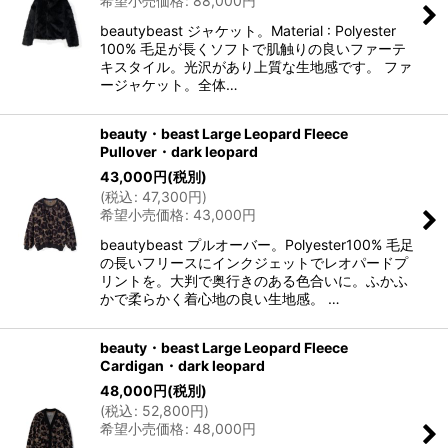
希望小売価格
:
88,000
円
beautybeast ジャケット。Material : Polyester
100% 毛足が長くソフトで肌触りの良いファーテ
キスタイル。光沢があり上質な生地感です。 ファ
ージャケット。全体…
beauty・beast Large Leopard Fleece
Pullover・dark leopard
43,000
円
(税別)
(
税込
:
47,300
円
)
希望小売価格
:
43,000
円
beautybeast プルオーバー。Polyester100% 毛足
の長いフリースにインクジェットでレオパードプ
リントを。大判で奥行きのある色合いに。ふかふ
かで柔らかく着心地の良い生地感。 …
beauty・beast Large Leopard Fleece
Cardigan・dark leopard
48,000
円
(税別)
(
税込
:
52,800
円
)
希望小売価格
:
48,000
円