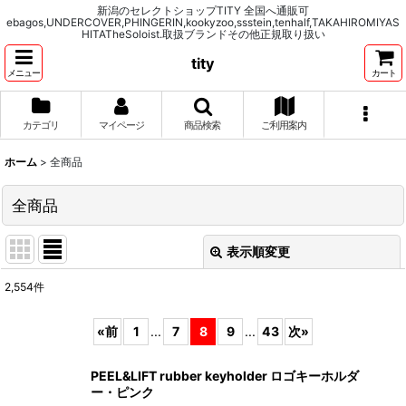
新潟のセレクトショップTITY 全国へ通販可
ebagos,UNDERCOVER,PHINGERIN,kookyzoo,ssstein,tenhalf,TAKAHIROMIYAS
HITATheSoloist.取扱ブランドその他正規取り扱い
tity
メニュー
カート
カテゴリ
マイページ
商品検索
ご利用案内
ホーム
>
全商品
全商品
表示順変更
閉じる
2,554
件
表示数
:
«
前
1
...
7
8
9
...
43
次
»
並び順
:
PEEL&LIFT rubber keyholder ロゴキーホルダ
ー・ピンク
絞り込む