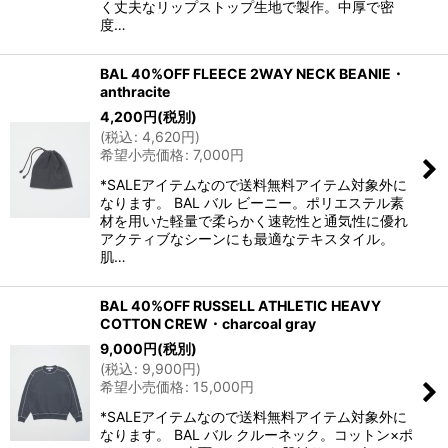
く丈夫なリップストップ生地で製作。中厚で密
度…
BAL 40%OFF FLEECE 2WAY NECK BEANIE・
anthracite
4,200
円
(税別)
(
税込
:
4,620
円
)
希望小売価格
:
7,000
円
*SALEアイテムなので送料無料アイテム対象外に
なります。 BAL バル ビーニー。ポリエステル素
材を用いた軽量で柔らかく速乾性と通気性に優れ
アクティブなシーンにも最適なテキスタイル。
肌…
BAL 40%OFF RUSSELL ATHLETIC HEAVY
COTTON CREW・charcoal gray
9,000
円
(税別)
(
税込
:
9,900
円
)
希望小売価格
:
15,000
円
*SALEアイテムなので送料無料アイテム対象外に
なります。 BAL バル クルーネック。コットン×ポ