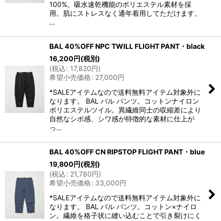
100%。吸水速乾機能のポリエステル素材を採
用。肌にストレスなく通年着用してただけます。
…
BAL 40%OFF NPC TWILL FLIGHT PANT・black
16,200
円
(税別)
(
税込
:
17,820
円
)
希望小売価格
:
27,000
円
*SALEアイテムなので送料無料アイテム対象外に
なります。 BAL バル パンツ。コットンナイロン
ポリエステルツイル。異繊維同士の収縮差により
自然なシボ感、シワ感が特徴的な素材に仕上が
っ…
BAL 40%OFF CN RIPSTOP FLIGHT PANT・blue
19,800
円
(税別)
(
税込
:
21,780
円
)
希望小売価格
:
33,000
円
*SALEアイテムなので送料無料アイテム対象外に
なります。 BAL バル パンツ。コットン×ナイロ
ン。繊維を格子状に縫い込むことで引き裂けにく