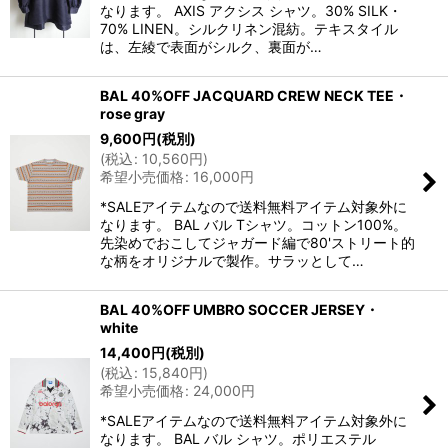
なります。 AXIS アクシス シャツ。30% SILK・
70% LINEN。シルクリネン混紡。テキスタイル
は、左綾で表面がシルク、裏面が…
BAL 40%OFF JACQUARD CREW NECK TEE・
rose gray
9,600
円
(税別)
(
税込
:
10,560
円
)
希望小売価格
:
16,000
円
*SALEアイテムなので送料無料アイテム対象外に
なります。 BAL バル Tシャツ。コットン100%。
先染めでおこしてジャガード編で80'ストリート的
な柄をオリジナルで製作。サラッとして…
BAL 40%OFF UMBRO SOCCER JERSEY・
white
14,400
円
(税別)
(
税込
:
15,840
円
)
希望小売価格
:
24,000
円
*SALEアイテムなので送料無料アイテム対象外に
なります。 BAL バル シャツ。ポリエステル