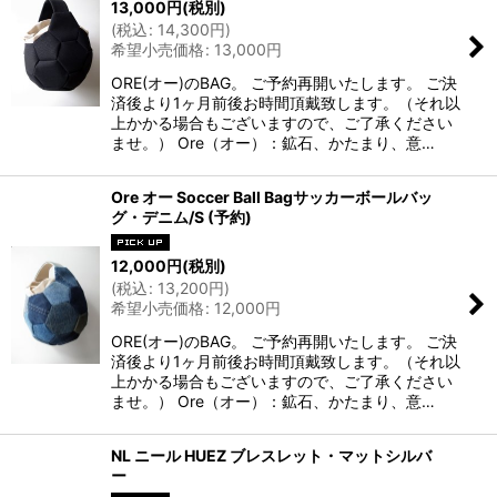
13,000
円
(税別)
(
税込
:
14,300
円
)
希望小売価格
:
13,000
円
ORE(オー)のBAG。 ご予約再開いたします。 ご決
済後より1ヶ月前後お時間頂戴致します。（それ以
上かかる場合もございますので、ご了承ください
ませ。） Ore（オー）：鉱石、かたまり、意…
Ore オー Soccer Ball Bagサッカーボールバッ
グ・デニム/S (予約)
12,000
円
(税別)
(
税込
:
13,200
円
)
希望小売価格
:
12,000
円
ORE(オー)のBAG。 ご予約再開いたします。 ご決
済後より1ヶ月前後お時間頂戴致します。（それ以
上かかる場合もございますので、ご了承ください
ませ。） Ore（オー）：鉱石、かたまり、意…
NL ニール HUEZ ブレスレット・マットシルバ
ー