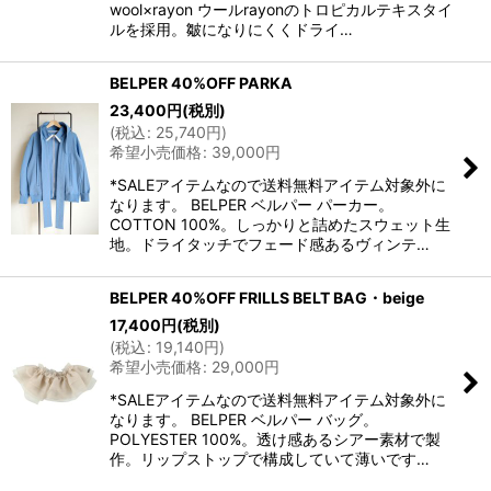
wool×rayon ウールrayonのトロピカルテキスタイ
ルを採用。皺になりにくくドライ…
BELPER 40%OFF PARKA
23,400
円
(税別)
(
税込
:
25,740
円
)
希望小売価格
:
39,000
円
*SALEアイテムなので送料無料アイテム対象外に
なります。 BELPER ベルパー パーカー。
COTTON 100%。しっかりと詰めたスウェット生
地。ドライタッチでフェード感あるヴィンテ…
BELPER 40%OFF FRILLS BELT BAG・beige
17,400
円
(税別)
(
税込
:
19,140
円
)
希望小売価格
:
29,000
円
*SALEアイテムなので送料無料アイテム対象外に
なります。 BELPER ベルパー バッグ。
POLYESTER 100%。透け感あるシアー素材で製
作。リップストップで構成していて薄いです…