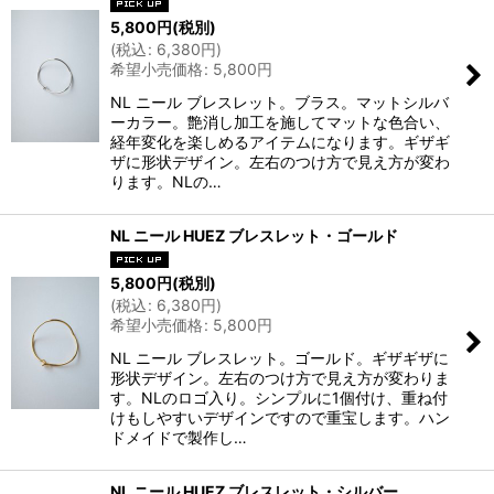
5,800
円
(税別)
(
税込
:
6,380
円
)
希望小売価格
:
5,800
円
NL ニール ブレスレット。ブラス。マットシルバ
ーカラー。艶消し加工を施してマットな色合い、
経年変化を楽しめるアイテムになります。ギザギ
ザに形状デザイン。左右のつけ方で見え方が変わ
ります。NLの…
NL ニール HUEZ ブレスレット・ゴールド
5,800
円
(税別)
(
税込
:
6,380
円
)
希望小売価格
:
5,800
円
NL ニール ブレスレット。ゴールド。ギザギザに
形状デザイン。左右のつけ方で見え方が変わりま
す。NLのロゴ入り。シンプルに1個付け、重ね付
けもしやすいデザインですので重宝します。ハン
ドメイドで製作し…
NL ニール HUEZ ブレスレット・シルバー