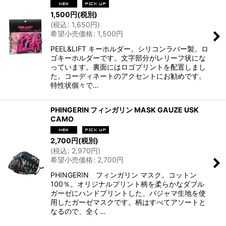
1,500
円
(税別)
(
税込
:
1,650
円
)
希望小売価格
:
1,500
円
PEEL&LIFT キーホルダー。シリコンラバー製。ロ
ゴキーホルダーです。文字部分がレリーフ状にな
っています。裏面にはロゴプリントを配置しまし
た。コーディネートのアクセントにお勧めです。
特性状個々で…
PHINGERIN フィンガリン MASK GAUZE USK
CAMO
2,700
円
(税別)
(
税込
:
2,970
円
)
希望小売価格
:
2,700
円
PHINGERIN フィンガリン マスク。コットン
100％。オリジナルプリント柄を柔らかなダブル
ガーゼにハンドプリントした、パジャマ生地を使
用したガーゼマスクです。柄はすべてアソートと
なるので、全く…