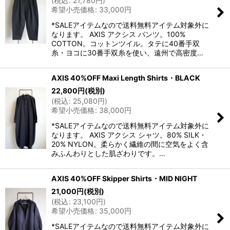
(
税込
:
21,780
円
)
希望小売価格
:
33,000
円
*SALEアイテムなので送料無料アイテム対象外に
なります。 AXIS アクシス パンツ。100%
COTTON。コットンツイル。タテに40番手双
糸・ヨコに30番手双糸を使い、遠州で高密度…
AXIS 40%OFF Maxi Length Shirts・BLACK
22,800
円
(税別)
(
税込
:
25,080
円
)
希望小売価格
:
38,000
円
*SALEアイテムなので送料無料アイテム対象外に
なります。 AXIS アクシス シャツ。80% SILK・
20% NYLON。柔らかく繊維の間に空気をよく含
みふんわりとした肌ざわりです。…
AXIS 40%OFF Skipper Shirts・MID NIGHT
21,000
円
(税別)
(
税込
:
23,100
円
)
希望小売価格
:
35,000
円
*SALEアイテムなので送料無料アイテム対象外に