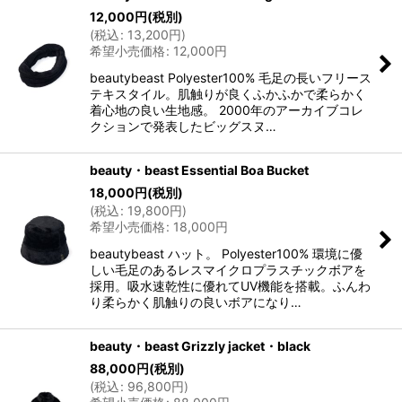
12,000
円
(税別)
(
税込
:
13,200
円
)
希望小売価格
:
12,000
円
beautybeast Polyester100% 毛足の長いフリース
テキスタイル。肌触りが良くふかふかで柔らかく
着心地の良い生地感。 2000年のアーカイブコレ
クションで発表したビッグスヌ…
beauty・beast Essential Boa Bucket
18,000
円
(税別)
(
税込
:
19,800
円
)
希望小売価格
:
18,000
円
beautybeast ハット。 Polyester100% 環境に優
しい毛足のあるレスマイクロプラスチックボアを
採用。吸水速乾性に優れてUV機能を搭載。ふんわ
り柔らかく肌触りの良いボアになり…
beauty・beast Grizzly jacket・black
88,000
円
(税別)
(
税込
:
96,800
円
)