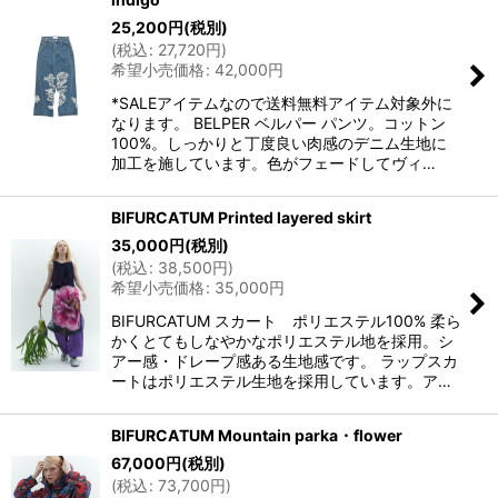
25,200
円
(税別)
(
税込
:
27,720
円
)
希望小売価格
:
42,000
円
*SALEアイテムなので送料無料アイテム対象外に
なります。 BELPER ベルパー パンツ。コットン
100%。しっかりと丁度良い肉感のデニム生地に
加工を施しています。色がフェードしてヴィ…
BIFURCATUM Printed layered skirt
35,000
円
(税別)
(
税込
:
38,500
円
)
希望小売価格
:
35,000
円
BIFURCATUM スカート ポリエステル100% 柔ら
かくとてもしなやかなポリエステル地を採用。シ
アー感・ドレープ感ある生地感です。 ラップスカ
ートはポリエステル生地を採用しています。ア…
BIFURCATUM Mountain parka・flower
67,000
円
(税別)
(
税込
:
73,700
円
)