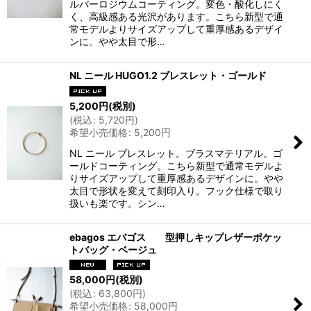
ルバーロジウムコーティング。変色・酸化しにく
く、高級感ある光沢があります。こちら新型で通
常モデルよりサイズアップして重厚感あるデザイ
ンに。やや太目で形…
NL ニール HUGO1.2 ブレスレット・ゴールド
5,200
円
(税別)
(
税込
:
5,720
円
)
希望小売価格
:
5,200
円
NL ニール ブレスレット。ブラスマテリアル。ゴ
ールドコーティング。こちら新型で通常モデルよ
りサイズアップして重厚感あるデザインに。やや
太目で形状を変えて刻印入り。フック仕様で取り
扱いも楽です。シン…
ebagos エバゴス 型押しキップレザーポケッ
トバッグ・ベージュ
58,000
円
(税別)
(
税込
:
63,800
円
)
希望小売価格
:
58,000
円