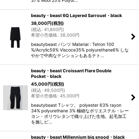
37% Wool 25% Polyur…
beauty・beast 6Q Layered Sarrouel・black
38,000
円
(税別)
(
税込
:
41,800
円
)
希望小売価格
:
38,000
円
beautybeast パンツ Material : Tetron 100
%/Acrylic59% Viscoce35% polyurethane6% しな
やかで中肉なテンションもあるテト…
beauty・beast Croissant Flare Double
Pocket・black
45,000
円
(税別)
(
税込
:
49,500
円
)
希望小売価格
:
45,000
円
beautybeast Tシャツ。 polyester 63% rayon
34% polyurethane 3% 極細なポリエステル・レー
ヨン・ポリウレタンで織り上げた生地。起毛加工
を施しピ…
beauty・beast Millennium big snood・black