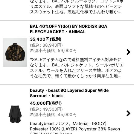
なります。 BAL バル クルーネック。コットン×ポ
リエステル。表面はソフトな肌触りのヘビーオン
ススウェット生地。裏起毛仕様でふんわり暖か…
BAL 40%OFF Y(dot) BY NORDISK BOA
FLEECE JACKET・ANIMAL
35,400
円
(税別)
(
税込
:
38,940
円
)
希望小売価格
:
59,000
円
*SALEアイテムなので送料無料アイテム対象外に
なります。 BAL バル ジャケット。ウール×ポリエ
ステル。ウールを入れたフリース生地。ボアのよ
うな毛先で、軽くて暖かくしっかり肉厚な生地…
beauty・beast 8Q Layered Super Wide
Sarrouel・black
45,000
円
(税別)
(
税込
:
49,500
円
)
希望小売価格
:
45,000
円
beautybeast パンツ。Material : (BODY)
Polyester 100% (LAYER) Polyester 38% Rayon