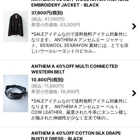
EMBROIDERY JACKET・BLACK
37,800
円
(税別)
(
税込
:
41,580
円
)
希望小売価格
:
63,000
円
*SALEアイテムなので送料無料アイテム対象外に
なります。 ANTHEM A アンセムエー ジャケッ
ト。65%WOOL 35%RAYON 素材には、とても珍
しいウールレーヨントロピカル…
ANTHEM A 40%OFF MULTI CONNECTED
WESTERN BELT
10,800
円
(税別)
(
税込
:
11,880
円
)
希望小売価格
:
18,000
円
*SALEアイテムなので送料無料アイテム対象外に
なります。 ANTHEM A アンセムエー ベルト。
COW LEATHER。厳選された牛革にタンニン鞣し
が施された伸縮性が少なく丈夫で味の…
ANTHEM A 40%OFF COTTON SILK DRAPE
BUSTLE DRESS・BLACK