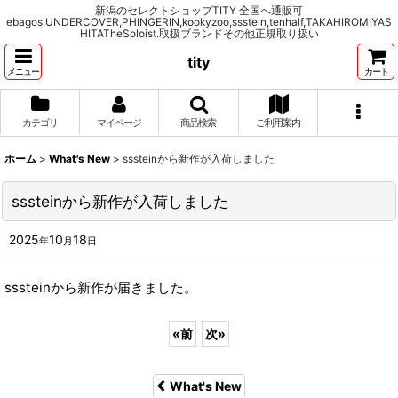
新潟のセレクトショップTITY 全国へ通販可
ebagos,UNDERCOVER,PHINGERIN,kookyzoo,ssstein,tenhalf,TAKAHIROMIYAS
HITATheSoloist.取扱ブランドその他正規取り扱い
tity
メニュー
カート
カテゴリ
マイページ
商品検索
ご利用案内
ホーム
>
What's New
>
sssteinから新作が入荷しました
sssteinから新作が入荷しました
2025
10
18
年
月
日
sssteinから新作が届きました。
«
前
次
»
What's New