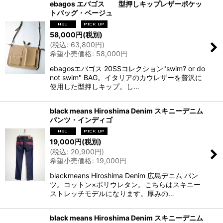
ebagos エバゴス 型押しキップレザーポケッ
トバッグ・ベージュ
58,000
円
(税別)
(
税込
:
63,800
円
)
希望小売価格
:
58,000
円
ebagosエバゴス 20SSコレクション"swim? or do
not swim" BAG。イタリアのカウレザーを贅沢に
使用した型押しキップ。し…
black means Hiroshima Denim スキニーデニム
パンツ・インディゴ
19,000
円
(税別)
(
税込
:
20,900
円
)
希望小売価格
:
19,000
円
blackmeans Hiroshima Denim 広島デニム パン
ツ。コットン×ポリウレタン。こちらはスキニー
ストレッチモデルになります。厚みの…
black means Hiroshima Denim スキニーデニム