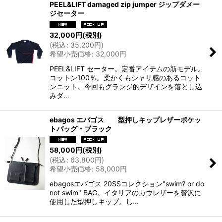
PEEL&LIFT damaged zip jumper ジップダメー
ジセーター
32,000
円
(税別)
(
税込
:
35,200
円
)
希望小売価格
:
32,000
円
PEEL&LIFT セーター。定番アイテムの新モデル。
コットン100％。柔かくもシャリ感のあるコット
ンニット。今回もグランジ的デザインを落とし込
みダ…
ebagos エバゴス 型押しキップレザーポケッ
トバッグ・ブラック
58,000
円
(税別)
(
税込
:
63,800
円
)
希望小売価格
:
58,000
円
ebagosエバゴス 20SSコレクション"swim? or do
not swim" BAG。イタリアのカウレザーを贅沢に
使用した型押しキップ。し…