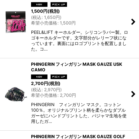
1,500
円
(税別)
(
税込
:
1,650
円
)
希望小売価格
:
1,500
円
PEEL&LIFT キーホルダー。シリコンラバー製。ロ
ゴキーホルダーです。文字部分がレリーフ状にな
っています。裏面にはロゴプリントを配置しまし
た。コ…
PHINGERIN フィンガリン MASK GAUZE USK
CAMO
2,700
円
(税別)
(
税込
:
2,970
円
)
希望小売価格
:
2,700
円
PHINGERIN フィンガリン マスク。コットン
100％。オリジナルプリント柄を柔らかなダブル
ガーゼにハンドプリントした、パジャマ生地を使
用したガ…
PHINGERIN フィンガリン MASK GAUZE GOLF