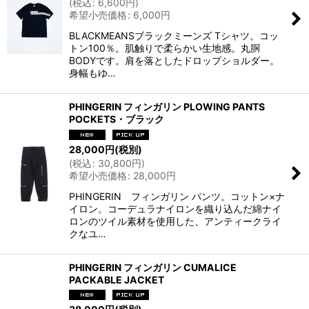
(
税込
:
6,600
円
)
希望小売価格
:
6,000
円
BLACKMEANSブラックミーンズ Tシャツ。コッ
トン100％。肌触りで柔らかい生地感。丸胴
BODYです。肩を落としたドロップショルダー。
身幅もゆ…
PHINGERIN フィンガリン PLOWING PANTS
POCKETS・ブラック
28,000
円
(税別)
(
税込
:
30,800
円
)
希望小売価格
:
28,000
円
PHINGERIN フィンガリン パンツ。コットン×ナ
イロン。コーデュラナイロンを織り込んだ綿ナイ
ロンのツイル素材を使用した、アンティークライ
クなユ…
PHINGERIN フィンガリン CUMALICE
PACKABLE JACKET