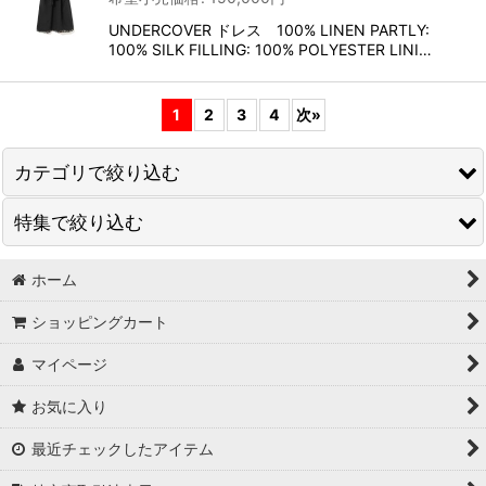
UNDERCOVER ドレス 100% LINEN PARTLY:
100% SILK FILLING: 100% POLYESTER LINI…
1
2
3
4
次
»
カテゴリで絞り込む
特集で絞り込む
ANNDEMEULEMEESTER
ANTHEM A
ホーム
Tシャツ
ショッピングカート
AXIS
シャツ
マイページ
bal
ニット/セーター
お気に入り
beauty・beast
トップス
最近チェックしたアイテム
BELPER
スウェット/トレーナー