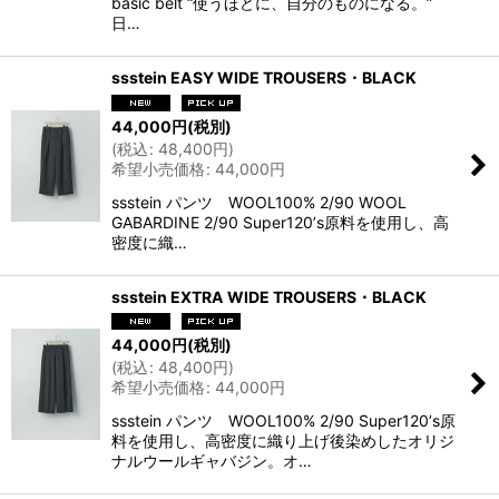
basic belt “使うほどに、自分のものになる。”
日…
ssstein EASY WIDE TROUSERS・BLACK
44,000
円
(税別)
(
税込
:
48,400
円
)
希望小売価格
:
44,000
円
ssstein パンツ WOOL100% 2/90 WOOL
GABARDINE 2/90 Super120ʼs原料を使用し、高
密度に織…
ssstein EXTRA WIDE TROUSERS・BLACK
44,000
円
(税別)
(
税込
:
48,400
円
)
希望小売価格
:
44,000
円
ssstein パンツ WOOL100% 2/90 Super120ʼs原
料を使用し、高密度に織り上げ後染めしたオリジ
ナルウールギャバジン。オ…