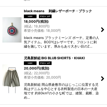
black means 刺繍レザーポーチ・ブラック
18,000
円
(税別)
(
税込
:
19,800
円
)
希望小売価格
:
18,000
円
black means ブラックミーンズ ポーチ。定番の人
気アイテム。BODYはレザーです。フロントに刺
繍を施しています。厚みもあり大きい目のZ…
児島新鮮組 BIG BLUB SHORTS・KHAKI
20,000
円
(税別)
(
税込
:
22,000
円
)
希望小売価格
:
20,000
円
児島新鮮組 岡山県倉敷市のはじっこに位置する児
島はデニムを中心とする衣料製造の日本の一大産
地です 約80km²の小さな町では、縫製、裁断、染
め…