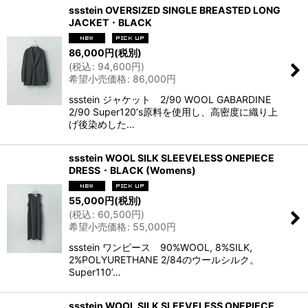
ssstein OVERSIZED SINGLE BREASTED LONG
JACKET・BLACK
86,000
円
(税別)
(
税込
:
94,600
円
)
希望小売価格
:
86,000
円
ssstein ジャケット 2/90 WOOL GABARDINE
2/90 Super120ʼs原料を使用し、高密度に織り上
げ後染めした…
ssstein WOOL SILK SLEEVELESS ONEPIECE
DRESS・BLACK (Womens)
55,000
円
(税別)
(
税込
:
60,500
円
)
希望小売価格
:
55,000
円
ssstein ワンピース 90%WOOL, 8%SILK,
2%POLYURETHANE 2/84のウールシルク。
Super110’…
ssstein WOOL SILK SLEEVELESS ONEPIECE