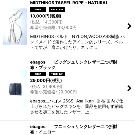
MIDTHINGS TASEEL ROPE・NATURAL
13,000
円
(税別)
(
税込
:
14,300
円
)
希望小売価格
:
13,000
円
MIDTHINGS ベルト NYLON,WOOD,ABS樹脂 ハ
ンドメイドで製作したアイコン的シリーズ。ベル
トですが、肩にかけたり、ネック…
ebagos ピッグシュリンクレザー二つ折財
布・ブラック
29,000
円
(税別)
(
税込
:
31,900
円
)
希望小売価格
:
29,000
円
ebagosエバゴス 26SS "Asa jikan" 財布 国内で仕
上げられたピッグスキンを、薬品を使用せず縮絨
させる加工を施したレザー。上…
ebagos フニュシュリンクレザー二つ折財
布・イエロー