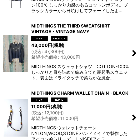
ン100％ しっかり肉感のあるコットンボディ。ブ
ラックカラーから日焼けしてフェードしたよ…
MIDTHINGS THE THIRD SWEATSHIRT
VINTAGE・VINTAGE NAVY
43,000
円
(税別)
(
税込
:
47,300
円
)
希望小売価格
:
43,000
円
MIDTHINGS スウェットシャツ COTTON-100%
しっかりと目を詰めて編み立てた裏起毛スウェッ
ト。表面はドライタッチで柔らかな風合…
MIDTHINGS CHARM WALLET CHAIN・BLACK
11,000
円
(税別)
(
税込
:
12,100
円
)
希望小売価格
:
11,000
円
MIDTHINGS ウォレットチェーン
NYLON,WOOD,STONE ハンドメイドで製作した
アイコン的シリーズ。 UNISEXアイテ…