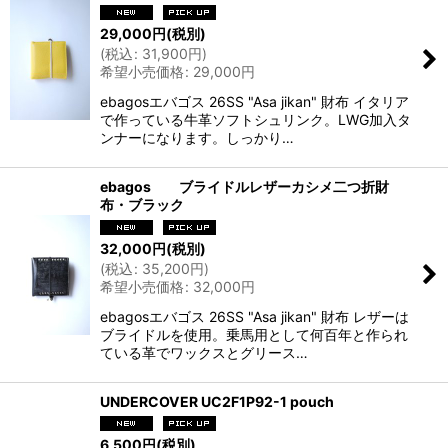
29,000
円
(税別)
(
税込
:
31,900
円
)
希望小売価格
:
29,000
円
ebagosエバゴス 26SS "Asa jikan" 財布 イタリア
で作っている牛革ソフトシュリンク。LWG加入タ
ンナーになります。しっかり…
ebagos ブライドルレザーカシメ二つ折財
布・ブラック
32,000
円
(税別)
(
税込
:
35,200
円
)
希望小売価格
:
32,000
円
ebagosエバゴス 26SS "Asa jikan" 財布 レザーは
ブライドルを使用。乗馬用として何百年と作られ
ている革でワックスとグリース…
UNDERCOVER UC2F1P92-1 pouch
6,500
円
(税別)