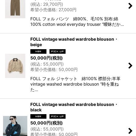
(
税込
:
29,700
円
)
希望小売価格
:
27,000
円
FOLL フォル パンツ 綿90%、毛10% 別布:綿
100% cotton wool everyday trouser “曖昧だか…
FOLL vintage washed wardrobe blouson・
beige
50,000
円
(税別)
(
税込
:
55,000
円
)
希望小売価格
:
50,000
円
FOLL フォル ジャケット 綿100% 襟部分:羊革
vintage washed wardrobe blouson “時を重ね
た…
FOLL vintage washed wardrobe blouson・
black
50,000
円
(税別)
(
税込
:
55,000
円
)
希望小売価格
:
50,000
円