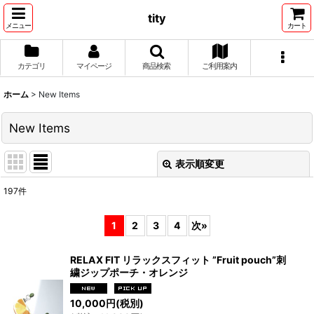
tity
メニュー
カート
カテゴリ
マイページ
商品検索
ご利用案内
ホーム
>
New Items
New Items
表示順変更
閉じる
197
件
表示数
:
1
2
3
4
次
»
並び順
:
RELAX FIT リラックスフィット ”Fruit pouch”刺
繍ジップポーチ・オレンジ
絞り込む
10,000
円
(税別)