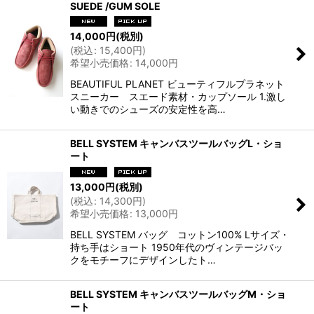
SUEDE /GUM SOLE
14,000
円
(税別)
(
税込
:
15,400
円
)
希望小売価格
:
14,000
円
BEAUTIFUL PLANET ビューティフルプラネット
スニーカー スエード素材・カップソール 1.激し
い動きでのシューズの安定性を高…
BELL SYSTEM キャンバスツールバッグL・ショ
ート
13,000
円
(税別)
(
税込
:
14,300
円
)
希望小売価格
:
13,000
円
BELL SYSTEM バッグ コットン100% Lサイズ・
持ち手はショート 1950年代のヴィンテージバッ
クをモチーフにデザインしたト…
BELL SYSTEM キャンバスツールバッグM・ショ
ート