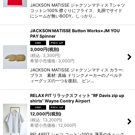
JACKSON MATISSE ジャクソンマティス Tシャツ
コットン100% 襟ぐりにフライス、丸胴でサイド
にシームが無いBODY。しっかり…
JACKSON MATISSE Button Works×JM YOU
PAY Spinner
3,000
円
(税別)
(
税込
:
3,300
円
)
希望小売価格
:
3,000
円
JACKSON MATISSE ジャクソンマティス カラー:
ブラス 素材: 真鍮 ドリンクメーカーのノベルテ
ィーグッズの一つを復刻。 ビン…
RELAX FIT リラックスフィット ”RF Davis zip up
shirts“ Wayne Contry Airport
12,000
円
(税別)
(
税込
:
13,200
円
)
希望小売価格
:
12,000
円
RELAXFIT シャツ コットン100％ 薄手のチェック