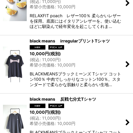
(
税込
:
11,000
円
)
希望小売価格
:
10,000
円
RELAXFIT poach レザー100％ 柔らかいレザー
を採用。底面にはイタリアンレザーを。使い込む
ほどに馴染んで経年変化を起こしてくれま…
black means irregularプリントTシャツ
10,000
円
(税別)
(
税込
:
11,000
円
)
希望小売価格
:
10,000
円
BLACKMEANSブラックミーンズ Tシャツ コット
ン100％ 中肉でしっかりなコットン100％。スタ
ンダードで柔らかな肌触りと柔らかい生地…
black means 反戦七分丈Tシャツ
10,000
円
(税別)
(
税込
:
11,000
円
)
希望小売価格
:
10,000
円
BLACKMEANSブラックミーンズ Tシャツ コット