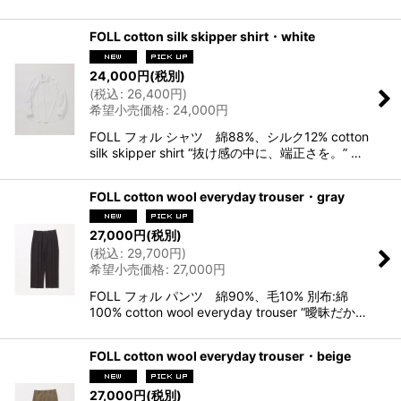
FOLL cotton silk skipper shirt・white
24,000
円
(税別)
(
税込
:
26,400
円
)
希望小売価格
:
24,000
円
FOLL フォル シャツ 綿88%、シルク12% cotton
silk skipper shirt “抜け感の中に、端正さを。” …
FOLL cotton wool everyday trouser・gray
27,000
円
(税別)
(
税込
:
29,700
円
)
希望小売価格
:
27,000
円
FOLL フォル パンツ 綿90%、毛10% 別布:綿
100% cotton wool everyday trouser “曖昧だか…
FOLL cotton wool everyday trouser・beige
27,000
円
(税別)