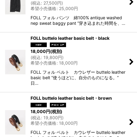
(
税込
:
27,500
円
)
希望小売価格
:
25,000
円
FOLL フォル パンツ 綿100% antique washed
nep sweat baggy pant “穿き込まれた時間を、…
FOLL buttelo leather basic belt・black
18,000
円
(税別)
(
税込
:
19,800
円
)
希望小売価格
:
18,000
円
FOLL フォル ベルト カウレザー buttelo leather
basic belt “使うほどに、自分のものになる。”
日…
FOLL buttelo leather basic belt・brown
18,000
円
(税別)
(
税込
:
19,800
円
)
希望小売価格
:
18,000
円
FOLL フォル ベルト カウレザー buttelo leather