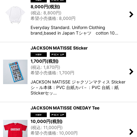
8,000
円
(税別)
(
税込
:
8,800
円
)
希望小売価格
:
8,000
円
Everyday Standard. Uniform Clothing
brand,based in Japan Tシャツ cotton 10…
JACKSON MATISSE Sticker
1,700
円
(税別)
(
税込
:
1,870
円
)
希望小売価格
:
1,700
円
JACKSON MATISSE ジャクソンマティス Sticker
シ－ル本体：PVC 台紙カバ－：PVC 台紙：紙
Stickerセッ…
JACKSON MATISSE ONEDAY Tee
10,000
円
(税別)
(
税込
:
11,000
円
)
希望小売価格
:
10,000
円