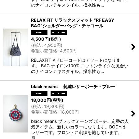
のナイロンテキスタイル。撥水性も…
RELAX FIT リラックスフィット ”RF EASY
BAG”ショルダーバッグ・チャコール
4,500
円
(税別)
(
税込
:
4,950
円
)
希望小売価格
:
4,500
円
RELAXFIT ※ドローコードはアソートになりま
す。 BAG ナイロン100% コットンライクな風合い
のナイロンテキスタイル。撥水性も…
black means 刺繍レザーポーチ・ブルー
18,000
円
(税別)
(
税込
:
19,800
円
)
希望小売価格
:
18,000
円
black means ブラックミーンズ ポーチ。定番の人
気アイテム。新しいカラーになります。BODYは
レザーです。フロントに刺繍を施しています。
厚…