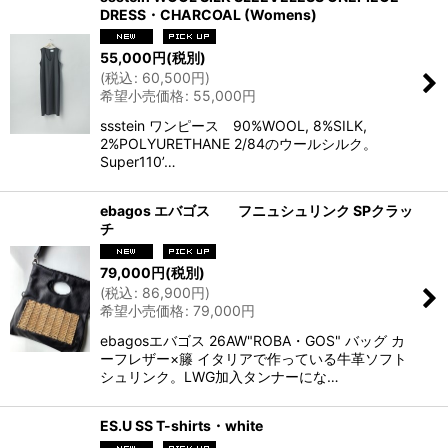
DRESS・CHARCOAL (Womens)
55,000
円
(税別)
(
税込
:
60,500
円
)
希望小売価格
:
55,000
円
ssstein ワンピース 90%WOOL, 8%SILK,
2%POLYURETHANE 2/84のウールシルク。
Super110’…
ebagos エバゴス フニュシュリンク SPクラッ
チ
79,000
円
(税別)
(
税込
:
86,900
円
)
希望小売価格
:
79,000
円
ebagosエバゴス 26AW"ROBA・GOS" バッグ カ
ーフレザー×籐 イタリアで作っている牛革ソフト
シュリンク。LWG加入タンナーにな…
ES.U SS T-shirts・white