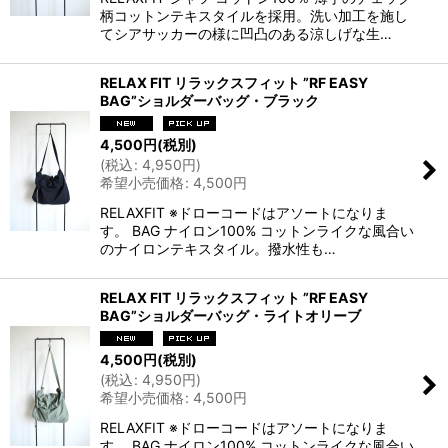
柄コットンテキスタイルを採用。洗い加工を施し
てシアサッカーの様に凹凸のある涼しげな生…
RELAX FIT リラックスフィット ”RF EASY
BAG”ショルダーバッグ・ブラック
4,500
円
(税別)
(
税込
:
4,950
円
)
希望小売価格
:
4,500
円
RELAXFIT ※ドローコードはアソートになりま
す。 BAG ナイロン100% コットンライクな風合い
のナイロンテキスタイル。撥水性も…
RELAX FIT リラックスフィット ”RF EASY
BAG”ショルダーバッグ・ライトオリーブ
4,500
円
(税別)
(
税込
:
4,950
円
)
希望小売価格
:
4,500
円
RELAXFIT ※ドローコードはアソートになりま
す。 BAG ナイロン100% コットンライクな風合い